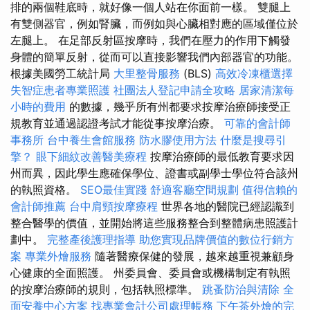
排的兩個鞋底時，就好像一個人站在你面前一樣。 雙腿上
有雙側器官，例如腎臟，而例如與心臟相對應的區域僅位於
左腿上。 在足部反射區按摩時，我們在壓力的作用下觸發
身體的簡單反射，從而可以直接影響我們內部器官的功能。
根據美國勞工統計局
大里整骨服務
(BLS)
高效冷凍櫃選擇
失智症患者專業照護
社團法人登記申請全攻略
居家清潔每
小時的費用
的數據，幾乎所有州都要求按摩治療師接受正
規教育並通過認證考試才能從事按摩治療。
可靠的會計師
事務所
台中養生會館服務
防水膠使用方法
什麼是搜尋引
擎？
眼下細紋改善醫美療程
按摩治療師的最低教育要求因
州而異，因此學生應確保學位、證書或副學士學位符合該州
的執照資格。
SEO最佳實踐
舒適客廳空間規劃
值得信賴的
會計師推薦
台中肩頸按摩療程
世界各地的醫院已經認識到
整合醫學的價值，並開始將這些服務整合到整體病患照護計
劃中。
完整產後護理指導
助您實現品牌價值的數位行銷方
案
專業外燴服務
隨著醫療保健的發展，越來越重視兼顧身
心健康的全面照護。 州委員會、委員會或機構制定有執照
的按摩治療師的規則，包括執照標準。
跳蚤防治與清除
全
面安養中心方案
找專業會計公司處理帳務
下午茶外燴的完