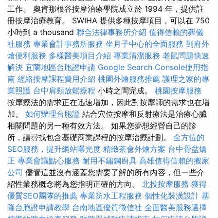
工作。 奧肯那根谷按摩治療學院成立於 1994 年，提供註
冊按摩治療教育。 SWIHA 提供多種按摩項目，可以在 750
小時到 a thousand
聯合法律事務所介紹
值得信賴的葬儀
社服務
專業會計事務所服務
坐月子中心的全面服務
到府外
燴便利服務
多樣醫美項目介紹
專業清潔服務
老鼠問題快速
解決
宜蘭地區台胞證申請
Google Search Console使用指
南
經絡按摩課程費用介紹
桃園外燴服務推薦
護理之家的專
業照護
台中肩頸放鬆療程
小時之間完成。
桃園按摩服務
按摩療法的需求正在迅速增加，因此對按摩師的需求也在增
加。
如何辦理台胞證
結合穴位按摩和反射療法是治療心臟
相關問題的另一種有效方法。 如果您夢想經營自己的診
所，請尋找包含基礎商業課程的按摩治療計劃。
全方位的
SEO服務，提升網站曝光度
精緻茶會外燴方案
台中骨盆矯
正
專業會議點心服務
耐用不鏽鋼廚具
高雄值得信賴的搬家
公司
儘管這並沒有涵蓋您需要了解的所有內容，但一些介
紹性業務概念將為您指明正確的方向。
北投按摩服務
獲得
優質SEO團隊的推薦
專業防水工程服務
個性化裝潢設計
基
隆台胞證申請教學
台南地區優質徵信社
全面醫美服務選擇