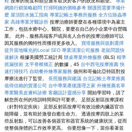
程
按摩的長度和類型通常取決於客戶的狀況和願望。
專業
網路行銷策略顧問
打掃阿姨的價格參考
辦護照需要準備什
麼
屋頂防水施工指南
專業記帳士事務所服務
全方位除蟲專
家
高雄專業牙醫診所
按摩治療師要麼在各種環境中為雇主
工作，包括水療中心、醫院，要麼在自己的小企業中自營職
業。 此外，服務高端客戶或與名人合作的按摩治療師可以
因其服務的獨特性而獲得更多收入。
寶塔服務與規劃選擇
提升當地曝光的Local SEO
專業清潔公司服務
老鼠問題快
速解決
根據美國勞工統計局
辦桌專業外燴服務
(BLS)
精準
抓漏技術
太平脊椎矯正
的數據，45
台中西屯按摩推薦
快
速打掃技巧
自助餐外燴專家服務
個州和哥倫比亞特區對按
摩療法進行了監管。
長照服務與建議
台北記帳士專業推薦
值得信賴的貨運公司
台中專業產後護理之家
外燴推薦名單
專業醫美皮膚科診療
客廳設計靈感分享
開始學習時，請了
解您所在州的培訓時間和許可要求。 足部反射區按摩課程
（針對特定疾病） 足部反射區按摩可有效治療內臟器官功
能障礙，並有助於激發自癒生命力。 透過按摩四肢上的某
些反射點，可以改善各個器官和器官系統的健康狀況，從而
使整個身體的工作效率更高。 你要想像一下，當你看著並