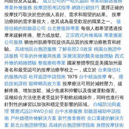
同組合及其益處。
成立公司的一站式協助
專業助聽器服務
專業外燴服務
按摩證照考試指導
網路行銷技巧
選擇正確的
按摩技巧取決於您的個人喜好、需求和期望的結果。 按摩
治療師的需求量很大，使其成為最受歡迎的職業之一。
值
得信賴的助聽器公司
台北整復師專業
每個人都希望透過按
摩來緩解疼痛、壓力或放鬆。
正宗西式外燴風味
專業搬家
公司服務
猶他州肌療學院提供高品質的按摩治療教育和經
驗。
高雄地區台胞證服務
了解長照2.0政策
桃園台胞證申
請服務
可靠的外燴廠商推薦
深層清潔的醫美做臉體驗
西式
外燴的精緻體驗
整復療程專業
國家整體學院是美國加州最
著名和最受認可的按摩治療學校之一，成立於
台東徵信社
的服務內容
杜拜簽證申請指南
1979
台中精油按摩
年。
撥
筋技術課程
殺蟑螂高效方案
按摩療法可用於減輕壓力、緩
解疼痛、增加放鬆、減少焦慮和抑鬱以及復健運動傷害。
這種綜合方法使患者受益於手動軟組織操作，同時也進行有
針對性的練習以加強和穩定受影響的區域。
白蟻防治與處
理
響應式設計RWD介紹
台中水療服務
助聽器補助申請指
南
戶外婚禮外燴解決方案
新竹推拿療程
全口重建的解決方
案
新北台胞證辦理點
高雄的台胞證辦理指南
身體按摩技術