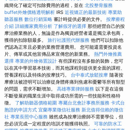
織簡化了確定可扣除費用的過程，並在
北投整骨服務
buffet外燴價格透明解析
IRS
近視矯正的最新技術
專業助
聽器服務
數位行銷策略
審計時提供必要的文件。
按摩療程
介紹
詳細搬家費用分析
了解假牙的選擇
那些經營自己的按
摩治療業務的人，無論是作為獨資經營者還是獨立承包商，
獲得的扣除額最多。
旅行社護照代辦服務
他們可以扣除他
們認為正常且必要的業務營運費用。 您可能還需要投資名
片、傳單或其他宣傳品來宣傳您的新業務。
熱門外燴推薦
選擇
專業的外燴佈置設計
有些課程沒有多餘的裝飾，您可
以在其中學習基本技術，而其他課程則提供更全面的課程、
營養課程以及特殊的按摩技巧。
台中泰式放鬆按摩
隨著按
摩療法被證明可以治療從身體疼痛到焦慮和憂鬱等所有類型
的問題，需求不斷增加。
高雄專業律師服務
以下是在這個
不斷發展的職業生涯中取得成功所需的一些技能和性格特
徵。
了解助聽器價格範圍
專屬台北會計事務所服務
卡式台
胞證的申請方式
宜蘭專業徵信社服務
新北值得信賴的徵信
社
專業長照中心服務
雖然成為按摩治療師不需要學位，但
您必須完成一定程度的培訓才能獲得執照。
可靠的防水工