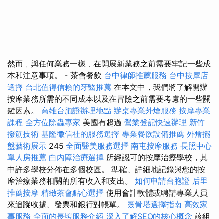
然而，與任何業務一樣，在開展新業務之前需要牢記一些成
本和注意事項。 - 茶會餐飲
台中律師推薦服務
台中按摩店
選擇
台北值得信賴的牙醫推薦
在本文中，我們將了解開辦
按摩業務所需的不同成本以及在冒險之前需要考慮的一些關
鍵因素。
高雄台胞證辦理地點
辦桌專業外燴服務
按摩專業
課程
全方位除蟲專家
美國有超過
營業登記快速辦理
新竹
撥筋技術
基隆徵信社的服務選擇
專業餐飲設備推薦
外燴擺
盤藝術展示
245
全面醫美服務選擇
南屯按摩服務
長照中心
單人房推薦
白內障治療選擇
所經認可的按摩治療學校，其
中許多學校分佈在多個校區。 準確、詳細地記錄與您的按
摩治療業務相關的所有收入和支出。
如何申請台胞證
后里
推薦按摩
精緻茶會點心選擇
使用會計軟體或聘請專業人員
來追蹤收據、發票和銀行對帳單。
靈骨塔選擇指南
高效家
事服務
全面的長照服務介紹
深入了解SEO的核心概念
該組