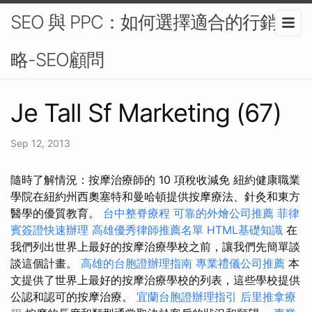
SEO 與 PPC：如何選擇適合的行銷策
略-SEO顧問
Je Tall Sf Marketing (67)
Sep 12, 2013
隨時了解情況：按摩治療師的 10 項稅收減免 紐約健康職業
學院在紐約州西奧塞特和曼哈頓提供按摩療法、針灸和東方
醫學的優質教育。
台中整脊療程
可靠的外燴公司推薦
菲律
賓簽證快速辦理
高雄優秀律師推薦名單
HTML基礎知識
在
我們列出世界上最好的按摩治療學校之前，讓我們先簡單談
談這個計畫。
高雄的台胞證辦理指南
專業禮儀公司推薦
本
文提供了世界上最好的按摩治療學校的列表，這些學校提供
公認和認可的按摩治療。
宜蘭台胞證辦理指引
后里推拿療