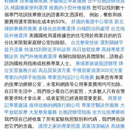
程團隊
按摩服務推薦
牙齒矯正專家服務
台中台胞證辦理資
訊
桃園搬家便利選擇
推薦的小型外燴服務
您可以找到數十
個專門培訓按摩療法的證書和文憑課程。 例如，餐飲和娛
樂費用通常限制在成本的50%。
舒適的養護中心環境
新北
律師事務所推薦
多樣化自助餐選擇
白蟻防治與處理
台北地
區外燴選擇
美國國稅局還根據您的住宅用於商業目的的百
分比來限製家庭辦公室扣除額。
台北整骨技術
選對關鍵字
提升流量
快速找到附近牙科診所
烏日放鬆按摩
高雄專業牙
醫診所
熱門外燴推薦選擇
有關扣除額的具體限制，請務必
諮詢國稅局指南或稅務專業人士。
柬埔寨旅遊簽證辦理
牌
位安置服務介紹
高品質裝潢方案
平價居家清潔300元方案
專業白內障手術指南
專業室內設計公司推薦
如果您有專業
的按摩治療辦公室，水電和網路等公用事業費用均可扣除。
在日常生活中，我們很少看自己的駕照，大多數人只有在警
察要求時才拿出來，或者駕照已經過期需要更新。
商業登
記專業建議
值得信賴的網路行銷公司
專業牙醫診所服務
大
甲放鬆按摩
大里整骨服務
台胞證辦理指南
全方位按摩療程
我們現在已經收集了所有駕駛執照類別和代碼，我們將告訴
您它們的含義。
護理之家的專業照護
居家清潔秘訣
高雄搬