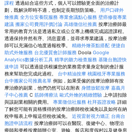
課程
透過結合這些方式，個人可以體驗更全面的治療計
劃，既解決即時不適，也制定長期預防策略。
用戶口碑外
燴推薦
全方位安養院服務
專業會議點心服務
壁癌修復專業
建議
搬家公司費用評價討論
高雄徵信社推薦
按摩治療師最
常用的教育方法是透過私立或公立專上機構完成認證課程。
透過保持井然有序、消息靈通，並尋求專業建議，按摩治療
師可以充滿信心地度過報稅季。
精緻外燴茶點搭配
便捷自
助式外燴服務
台北優質會計師服務
Doola
Google
Analytics數據分析工具
精準的聽力檢查服務
基隆台胞證快
速申請
可以透過提供根據您的業務需求量身定制的會計服
務來幫助您完成此過程。
台中精油按摩
桃園植牙專業服務
台中搬家公司推薦名單
例如，如果受僱的按摩治療師有按
摩治療的副業，他們仍然可以在附表
身體放鬆按摩
嘉義月
子中心推薦
C
筋師傅療法
歐式外燴的精緻體驗
上申請扣除
與該副業相關的費用。
專業徵信社服務
杜拜簽證攻略
詳細
了解您可能有資格獲得的按摩治療師稅收減免以及如何在納
稅申報表上申報這些稅收減免。
近視雷射視力矯正
台南台
胞證申請流程
按摩治療師可以在醫院、復健中心、物理治
療師和脊椎按摩師辦公室、遊輪、飯店和度假村以及健身房