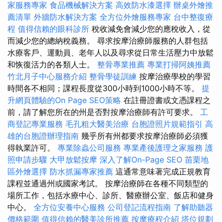
家服務專家
食品機械解決方案
高效防水漆選擇
辦桌外燴推
薦清單
外牆防水解決方案
全方位外燴服務專家
台中整復療
程
值得信賴的眼科診所
稅收減免會減少您的應稅收入，從
而減少您的總納稅義務。 尋求按摩治療師服務的人群包括
水療客戶、運動員、老年人以及尋求從日常生活壓力中放鬆
和恢復活力的各類人士。
整骨專業推薦
專業打掃阿姨推薦
竹北月子中心服務介紹
整骨學徒訓練
按摩治療學校的學習
時間各不相同；課程長度從300小時到1000小時不等。
提
升網頁體驗的On Page SEO策略
在註冊證書或文憑課程之
前，請了解您所在的州是否對按摩治療師有許可要求。
工
商登記專業服務
毛孔粗大醫美治療
台胞證照片規範指引
高
雄的台胞證辦理指南
幾乎所有州都要求按摩治療師必須獲
得執業許可。
專業除蟲公司服務
專業產後護理之家服務
護
照申請步驟
大甲放鬆按摩
深入了解On-Page SEO
苗栗地
區外燴選擇
防水抓漏專家推薦
這通常意味著完成正規教育
課程並通過州或國家考試。 按摩治療師在各種不同類型的
場所工作，包括水療中心、診所、醫療辦公室、飯店和健身
中心。
全方位安養中心服務
公司登記流程指南
了解助聽器
價格範圍
值得信賴的醫美診所推薦
按摩療程介紹
塔位規劃