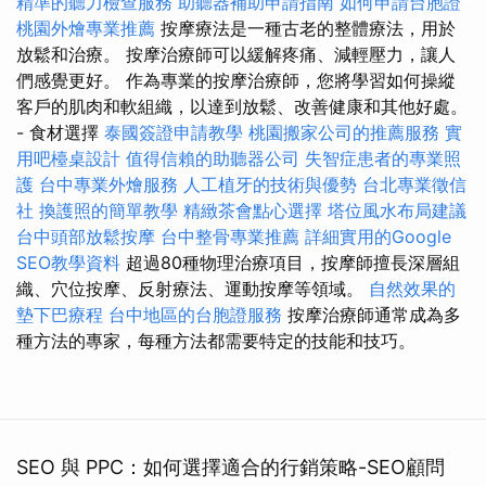
精準的聽力檢查服務
助聽器補助申請指南
如何申請台胞證
桃園外燴專業推薦
按摩療法是一種古老的整體療法，用於
放鬆和治療。 按摩治療師可以緩解疼痛、減輕壓力，讓人
們感覺更好。 作為專業的按摩治療師，您將學習如何操縱
客戶的肌肉和軟組織，以達到放鬆、改善健康和其他好處。
- 食材選擇
泰國簽證申請教學
桃園搬家公司的推薦服務
實
用吧檯桌設計
值得信賴的助聽器公司
失智症患者的專業照
護
台中專業外燴服務
人工植牙的技術與優勢
台北專業徵信
社
換護照的簡單教學
精緻茶會點心選擇
塔位風水布局建議
台中頭部放鬆按摩
台中整骨專業推薦
詳細實用的Google
SEO教學資料
超過80種物理治療項目，按摩師擅長深層組
織、穴位按摩、反射療法、運動按摩等領域。
自然效果的
墊下巴療程
台中地區的台胞證服務
按摩治療師通常成為多
種方法的專家，每種方法都需要特定的技能和技巧。
SEO 與 PPC：如何選擇適合的行銷策略-SEO顧問