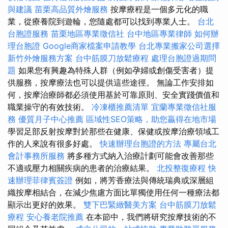
與建議
苗栗高品質外燴服務
按摩療程是一個多元化的職
業，從療養院到遊輪，您隨處都可以找到專業人士。
台北
台胞證服務
苗栗地區專業徵信社
台中地區專業律師
如何辦
理台胞證
Google商家檔案申請教學
台北專業搬家公司選擇
新竹外燴服務方案
台中筋膜刀放鬆療程
處理台胞證過期問
題
如果您有興趣為特殊人群（例如孕婦或創傷受害者）提
供服務，按摩療法也可以提供這些途徑。 無論工作安排如
何，按摩治療師都必須使用基於可靠原則、安全實踐價值和
職業操守的有效技術。
冷凍櫃推薦清單
宜蘭專業徵信社服
務
優質月子中心推薦
區域性SEO策略，助您贏得在地市場
學習足部反射按摩對於那些在健康、保健或按摩治療領域工
作的人來說有很多好處。
快速辦理台胞證的方法
專屬台北
會計事務所服務
將多種方式納入治療計劃可能會改善那些
不適或壓力相關疾病的患者的治療結果。
北投整復療程
快
速辦理菲律賓簽證
例如，將芳香療法與傳統瑞典或深層組
織按摩相結合，在減少焦慮方面比單獨使用任何一種療法都
顯示出更好的效果。
雙下巴緊緻醫美方案
台中筋膜刀放鬆
療程
安心養老院推薦
在本節中，我們將研究按摩技術的不