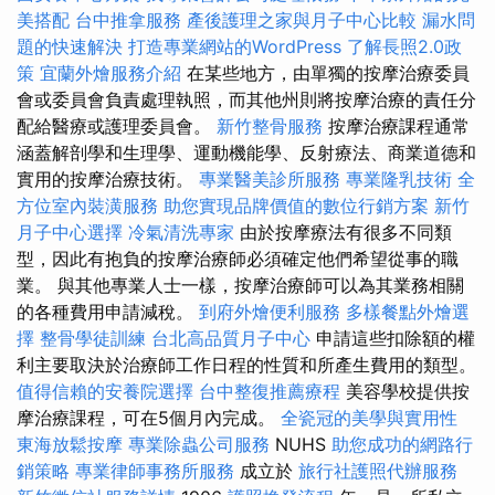
美搭配
台中推拿服務
產後護理之家與月子中心比較
漏水問
題的快速解決
打造專業網站的WordPress
了解長照2.0政
策
宜蘭外燴服務介紹
在某些地方，由單獨的按摩治療委員
會或委員會負責處理執照，而其他州則將按摩治療的責任分
配給醫療或護理委員會。
新竹整骨服務
按摩治療課程通常
涵蓋解剖學和生理學、運動機能學、反射療法、商業道德和
實用的按摩治療技術。
專業醫美診所服務
專業隆乳技術
全
方位室內裝潢服務
助您實現品牌價值的數位行銷方案
新竹
月子中心選擇
冷氣清洗專家
由於按摩療法有很多不同類
型，因此有抱負的按摩治療師必須確定他們希望從事的職
業。 與其他專業人士一樣，按摩治療師可以為其業務相關
的各種費用申請減稅。
到府外燴便利服務
多樣餐點外燴選
擇
整骨學徒訓練
台北高品質月子中心
申請這些扣除額的權
利主要取決於治療師工作日程的性質和所產生費用的類型。
值得信賴的安養院選擇
台中整復推薦療程
美容學校提供按
摩治療課程，可在5個月內完成。
全瓷冠的美學與實用性
東海放鬆按摩
專業除蟲公司服務
NUHS
助您成功的網路行
銷策略
專業律師事務所服務
成立於
旅行社護照代辦服務