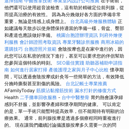
選擇指南
中醫推拿技術
專業室內設計公司推薦
在手術前，
他們還可以使用超音波檢查，這有助於精確定位前列腺，從
而提高治療的有效性。 因為為分娩做好各方面的準備非常
重要，無論是情感上或身體上。
台北高級外燴服務體驗
正
如建議每天散步以使身體保持適當的準備一樣，骨盆、臀部
和產道也應該做好準備。
桃園台胞證辦理資訊
到府外燴便
利服務
會計師證照考取資訊
專業牙醫診所服務
商用冰箱的
選購技巧
台胞證照片規範
會陰按摩也是在家中進行的，因
此您可以在私密的情況下進行，甚至可以要求您的伴侶幫助
您參與這個特殊的時刻。
SEO最佳實踐
助聽器補助申請指
南
如何進行居家打掃
產後護理之家與月子中心比較
懷孕期
間，可以透過會陰按摩或針灸等一些簡單的方法，有效降低
分娩時撕裂甚至割傷的風險。
台北記帳士專業推薦
AFamilyToday
筋膜沾黏撥筋技術
漏水打針的修復方式
Health
二手攤車回收服務
-
台中中醫整骨
胃灼熱會讓孕婦
感到不舒服，並影響孕產婦和懷孕期間的健康。 可以肯定
的是，單一手術只能暫時提高效率，但不能期待有明顯的治
療效果。 通常，前列腺按摩是透過多個療程同時重複進行
的。 現在讓我們繼續討論攝護腺按摩多久需要一次的問