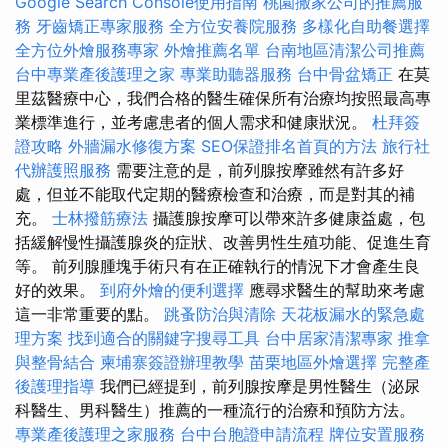
Google Search Console使用指南
桃園搬家公司的推薦服
務
牙齒矯正專家服務
全方位安養院服務
多樣化自助餐選擇
全方位外燴服務專家
外燴推薦名單
台南地區清潔公司推薦
台中專業產後護理之家
專業助聽器服務
台中骨盆矯正
在莫
里茲醫療中心，我們合格的醫生確保所有治療均按照最高專
業標準進行，並考慮患者的個人需求和健康狀況。
杜拜簽
證攻略
外牆漏水修復方案
SEO保證排名首頁的方法
旅行社
代辦護照服務
需要注意的是，前列腺按摩雖然有許多好
處，但並不能取代定期的醫療檢查和治療，而是對其的補
充。
士林撥筋療法
攝護腺按摩可以帶來許多健康益處，包
括緩解慢性攝護腺炎的症狀、改善男性生殖功能、促進生育
等。 前列腺腫塊手術只有在正確執行的情況下才會產生良
好的效果。
到府外燴的便利選擇
應尋求醫生的幫助來考慮
這一非常重要的點。
跳蚤防治與清除
天花板漏水的緊急處
理方案
找到適合的關鍵字搜尋工具
台中居家清潔專家
推拿
與整骨結合
柬埔寨簽證辦理教學
苗栗地區外燴選擇
完整產
後護理指導
我們已經提到，前列腺按摩是男性醫生（泌尿
科醫生、男科醫生）推薦的一種流行的治療和預防方法。
專業產後護理之家服務
台中台胞證申請流程
牌位安置服務