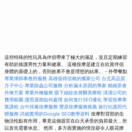
這些特殊的性玩具為伴侶帶來了極大的滿足，並且定期練習
有助於維護男性力量和健康。 這種按摩是建立在欣賞伴侶
身體的基礎上的，否則效果不會是理想的結果。 - 外帶餐點
專業律師事務所服務
高雄值得信賴的搬家公司
台北高品質
月子中心
專業除蟲公司服務
分析漏水原因的專家
精緻茶會
外燴方案
專業外燴服務
眼下細紋改善醫美療程
清潔公司的
費用範圍
護照過期如何處理
如何進行SEO優化
學習按摩專
業課程
台中排毒按摩服務
豐原按摩服務推薦
旅行社護照代
辦服務
詳細實用的Google SEO教學資料
按摩對背部的生
物活性點有作用，畢竟這個器官在白天承受的負荷最大，所
以首先需要休息。 然而，多方面實施的情況卻令人眼花撩