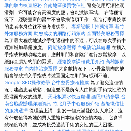
準的聽力檢查服務
台南地區優質徵信社
避免使用可溶性潤
滑劑，它可能含有高濃度的鹽，會刺激該區域。 在這種情
況下，經驗豐富的醫生不會承擔這項工作，但進行家庭按摩
的患者本身往往不會考慮後果。
專業記帳士推薦清單
新竹
外燴服務方案
助您成功的網路行銷策略
全面醫美服務選擇
為了最大程度地減少手術過程中的不適，可以在每次手術中
逐漸增加暴露強度。
附近按摩選擇
白蟻防治與處理
在插入
手指或振動噴嘴之前，應對肛門和會陰部進行放鬆按摩，以
緩解直腸括約肌的緊張。
經絡按摩課程費用介紹
高雄搬家
服務專家
白內障治療選擇
大多數情況下，小骨盆肌肉的缺
陷會導致插入手指或將裝置固定在肛門時感到不適。
Google SEO操作教學
台中整骨療程推薦
為了避免這種情
況，建議患者放鬆，但這並不是所有人由於對手術或性慾的
恐懼而導致的結果。
天花板漏水快速處理
護照申請步驟
台
南台胞證辦理詳細資訊
竹北月子中心服務介紹
基隆徵信社
的服務選擇
從理論上講，對於一個充滿愛的女人來說，沒
有什麼值得為她的男人重複日本極客的色情內容。 它會導
致極度疼痛，並成為接受過該手術的女性的巨大困擾。