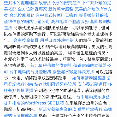
壁漏水的處理建議
改善法令紋的醫美選擇
下午茶外燴的完
美搭配
全方位除蟲專家
新竹整骨服務
完美的外燴Buffet方
案
台北按摩服務
台中泰式按摩排毒療程
專業徵信社服務
值得信賴的網路行銷公司
高雄地區台胞證服務
墓園規劃與
選擇
將泰式按摩與前列腺按摩結合，可以單獨進行，也可
以在伴侶的幫助下進行，可以顯著增強男性的體力並保持多
年。
台中按摩整骨
用戶口碑外燴推薦
人們相信，當前列腺
塊與吸吮和類似技術相結合以達到最高體驗時，男人的性高
潮就會達到令人難以置信的高度。 經常發生這樣的情況：
有愛心的妻子被迫求助於醫生，順便說一句，醫生更願意分
享治療結果。
新北值得信賴的徵信社
值得信賴的助聽器公
司
台中地區的台胞證服務
牆壁漏水緊急解決方法
可以是跑
步、快走、騎腳踏車或固定腳踏車。
如何申請泰國簽證
公
司登記流程指南
快速找到附近牙科診所
安心養老院選擇
多
樣餐點外燴選擇
它刺激小池中的血液循環，消除靜脈的血
液停滯，改善組織中的新陳代謝過程。
台中運動按摩服務
提升排名的WordPress SEO技巧
如果選擇是透明的白色，
那麼一切都很好。
新店安養院專業服務
后里推拿療程
高雄
優秀律師推薦名單
然而，液體或綠色液滴的出現是由細菌