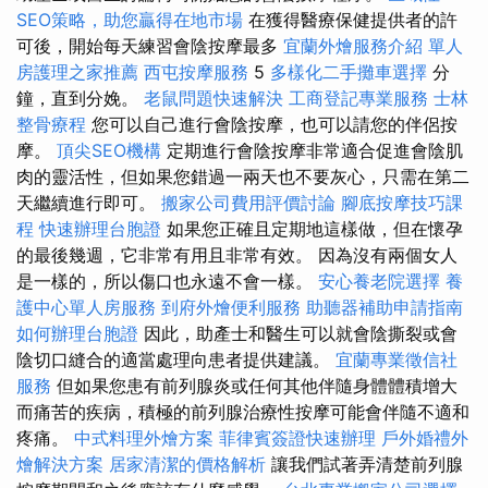
SEO策略，助您贏得在地市場
在獲得醫療保健提供者的許
可後，開始每天練習會陰按摩最多
宜蘭外燴服務介紹
單人
房護理之家推薦
西屯按摩服務
5
多樣化二手攤車選擇
分
鐘，直到分娩。
老鼠問題快速解決
工商登記專業服務
士林
整骨療程
您可以自己進行會陰按摩，也可以請您的伴侶按
摩。
頂尖SEO機構
定期進行會陰按摩非常適合促進會陰肌
肉的靈活性，但如果您錯過一兩天也不要灰心，只需在第二
天繼續進行即可。
搬家公司費用評價討論
腳底按摩技巧課
程
快速辦理台胞證
如果您正確且定期地這樣做，但在懷孕
的最後幾週，它非常有用且非常有效。 因為沒有兩個女人
是一樣的，所以傷口也永遠不會一樣。
安心養老院選擇
養
護中心單人房服務
到府外燴便利服務
助聽器補助申請指南
如何辦理台胞證
因此，助產士和醫生可以就會陰撕裂或會
陰切口縫合的適當處理向患者提供建議。
宜蘭專業徵信社
服務
但如果您患有前列腺炎或任何其他伴隨身體體積增大
而痛苦的疾病，積極的前列腺治療性按摩可能會伴隨不適和
疼痛。
中式料理外燴方案
菲律賓簽證快速辦理
戶外婚禮外
燴解決方案
居家清潔的價格解析
讓我們試著弄清楚前列腺