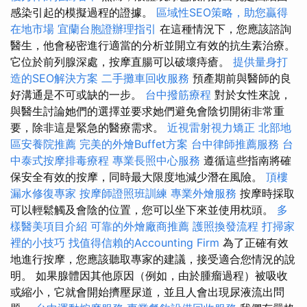
感染引起的模擬過程的證據。
區域性SEO策略，助您贏得
在地市場
宜蘭台胞證辦理指引
在這種情況下，您應該諮詢
醫生，他會秘密進行適當的分析並開立有效的抗生素治療。
它位於前列腺深處，按摩直腸可以破壞痔瘡。
提供量身打
造的SEO解決方案
二手攤車回收服務
預產期前與醫師的良
好溝通是不可或缺的一步。
台中撥筋療程
對於女性來說，
與醫生討論她們的選擇並要求她們避免會陰切開術非常重
要，除非這是緊急的醫療需求。
近視雷射視力矯正
北部地
區安養院推薦
完美的外燴Buffet方案
台中律師推薦服務
台
中泰式按摩排毒療程
專業長照中心服務
遵循這些指南將確
保安全有效的按摩，同時最大限度地減少潛在風險。
頂樓
漏水修復專家
按摩師證照班訓練
專業外燴服務
按摩時採取
可以輕鬆觸及會陰的位置，您可以坐下來並使用枕頭。
多
樣醫美項目介紹
可靠的外燴廠商推薦
護照換發流程
打掃家
裡的小技巧
找值得信賴的Accounting Firm
為了正確有效
地進行按摩，您應該聽取專家的建​​議，接受適合您情況的說
明。 如果腺體因其他原因（例如，由於腫瘤過程）被吸收
或縮小，它就會開始擠壓尿道，並且人會出現尿液流出問