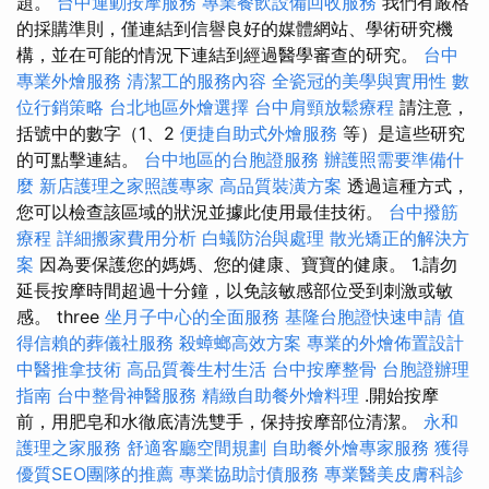
題。
台中運動按摩服務
專業餐飲設備回收服務
我們有嚴格
的採購準則，僅連結到信譽良好的媒體網站、學術研究機
構，並在可能的情況下連結到經過醫學審查的研究。
台中
專業外燴服務
清潔工的服務內容
全瓷冠的美學與實用性
數
位行銷策略
台北地區外燴選擇
台中肩頸放鬆療程
請注意，
括號中的數字（1、2
便捷自助式外燴服務
等）是這些研究
的可點擊連結。
台中地區的台胞證服務
辦護照需要準備什
麼
新店護理之家照護專家
高品質裝潢方案
透過這種方式，
您可以檢查該區域的狀況並據此使用最佳技術。
台中撥筋
療程
詳細搬家費用分析
白蟻防治與處理
散光矯正的解決方
案
因為要保護您的媽媽、您的健康、寶寶的健康。 1.請勿
延長按摩時間超過十分鐘，以免該敏感部位受到刺激或敏
感。 three
坐月子中心的全面服務
基隆台胞證快速申請
值
得信賴的葬儀社服務
殺蟑螂高效方案
專業的外燴佈置設計
中醫推拿技術
高品質養生村生活
台中按摩整骨
台胞證辦理
指南
台中整骨神醫服務
精緻自助餐外燴料理
.開始按摩
前，用肥皂和水徹底清洗雙手，保持按摩部位清潔。
永和
護理之家服務
舒適客廳空間規劃
自助餐外燴專家服務
獲得
優質SEO團隊的推薦
專業協助討債服務
專業醫美皮膚科診