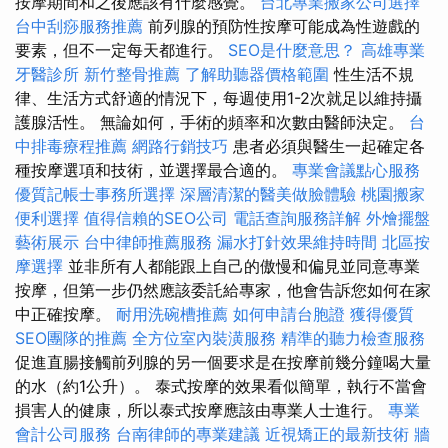
按摩期間和之後應該有什麼感覺。
台北專業搬家公司選擇
台中刮痧服務推薦
前列腺的預防性按摩可能成為性遊戲的
要素，但不一定每天都進行。
SEO是什麼意思？
高雄專業
牙醫診所
新竹整骨推薦
了解助聽器價格範圍
性生活不規
律、生活方式舒適的情況下，每週使用1-2次就足以維持攝
護腺活性。 無論如何，手術的頻率和次數由醫師決定。
台
中排毒療程推薦
網路行銷技巧
患者必須與醫生一起確定各
種按摩選項和技術，並選擇最合適的。
專業會議點心服務
優質記帳士事務所選擇
深層清潔的醫美做臉體驗
桃園搬家
便利選擇
值得信賴的SEO公司
電話查詢服務詳解
外燴擺盤
藝術展示
台中律師推薦服務
漏水打針效果維持時間
北區按
摩選擇
並非所有人都能跟上自己的傲慢和偏見並同意專業
按摩，但第一步仍然應該委託給專家，他會告訴您如何在家
中正確按摩。
耐用洗碗槽推薦
如何申請台胞證
獲得優質
SEO團隊的推薦
全方位室內裝潢服務
精準的聽力檢查服務
促進直腸接觸前列腺的另一個要求是在按摩前幾分鐘喝大量
的水（約1公升）。 泰式按摩的效果看似簡單，執行不當會
損害人的健康，所以泰式按摩應該由專業人士進行。
專業
會計公司服務
台南律師的專業建議
近視矯正的最新技術
牆