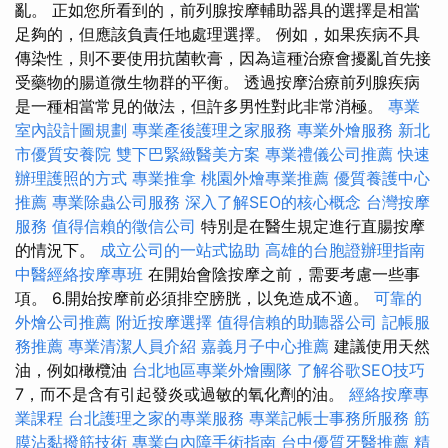
亂。 正如您所看到的，前列腺按摩輔助器具的選擇是相當
足夠的，但應該負責任地處理選擇。 例如，如果疾病不具
傳染性，則不要使用抗菌軟膏，因為這種治療會擾亂首先接
受藥物的腸道微生物群的平衡。 透過按摩治療前列腺疾病
是一種相當常見的做法，但許多男性對此非常消極。
專業
室內設計圖規劃
專業產後護理之家服務
專業外燴服務
新北
市優質安養院
雙下巴緊緻醫美方案
專業禮儀公司推薦
快速
辦理護照的方式
專業推拿
桃園外燴專業推薦
優質養護中心
推薦
專業除蟲公司服務
深入了解SEO的核心概念
台灣按摩
服務
值得信賴的徵信公司
特別是在醫生規定進行直腸按摩
的情況下。
成立公司的一站式協助
高雄的台胞證辦理指南
中醫經絡按摩專班
在開始會陰按摩之前，需要考慮一些事
項。 6.開始按摩前必須排空膀胱，以免造成不適。
可靠的
外燴公司推薦
附近按摩選擇
值得信賴的助聽器公司
記帳服
務推薦
專業清潔人員介紹
嘉義月子中心推薦
建議使用天然
油，例如橄欖油
台北地區專業外燴團隊
了解谷歌SEO技巧
7，而不是含有引起發炎或過敏的氧化劑的油。
經絡按摩專
業課程
台北護理之家的專業服務
專業記帳士事務所服務
筋
膜沾黏撥筋技術
專業白內障手術指南
台中優質牙醫推薦
精