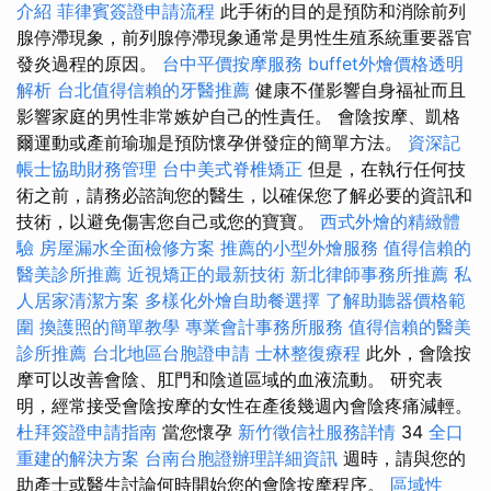
介紹
菲律賓簽證申請流程
此手術的目的是預防和消除前列
腺停滯現象，前列腺停滯現象通常是男性生殖系統重要器官
發炎過程的原因。
台中平價按摩服務
buffet外燴價格透明
解析
台北值得信賴的牙醫推薦
健康不僅影響自身福祉而且
影響家庭的男性非常嫉妒自己的性責任。 會陰按摩、凱格
爾運動或產前瑜珈是預防懷孕併發症的簡單方法。
資深記
帳士協助財務管理
台中美式脊椎矯正
但是，在執行任何技
術之前，請務必諮詢您的醫生，以確保您了解必要的資訊和
技術，以避免傷害您自己或您的寶寶。
西式外燴的精緻體
驗
房屋漏水全面檢修方案
推薦的小型外燴服務
值得信賴的
醫美診所推薦
近視矯正的最新技術
新北律師事務所推薦
私
人居家清潔方案
多樣化外燴自助餐選擇
了解助聽器價格範
圍
換護照的簡單教學
專業會計事務所服務
值得信賴的醫美
診所推薦
台北地區台胞證申請
士林整復療程
此外，會陰按
摩可以改善會陰、肛門和陰道區域的血液流動。 研究表
明，經常接受會陰按摩的女性在產後幾週內會陰疼痛減輕。
杜拜簽證申請指南
當您懷孕
新竹徵信社服務詳情
34
全口
重建的解決方案
台南台胞證辦理詳細資訊
週時，請與您的
助產士或醫生討論何時開始您的會陰按摩程序。
區域性