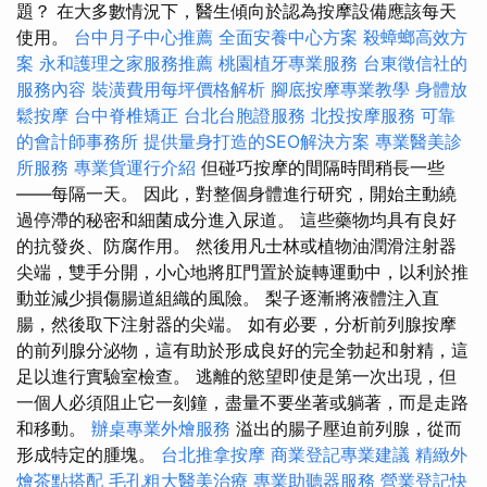
題？ 在大多數情況下，醫生傾向於認為按摩設備應該每天
使用。
台中月子中心推薦
全面安養中心方案
殺蟑螂高效方
案
永和護理之家服務推薦
桃園植牙專業服務
台東徵信社的
服務內容
裝潢費用每坪價格解析
腳底按摩專業教學
身體放
鬆按摩
台中脊椎矯正
台北台胞證服務
北投按摩服務
可靠
的會計師事務所
提供量身打造的SEO解決方案
專業醫美診
所服務
專業貨運行介紹
但碰巧按摩的間隔時間稍長一些
——每隔一天。 因此，對整個身體進行研究，開始主動繞
過停滯的秘密和細菌成分進入尿道。 這些藥物均具有良好
的抗發炎、防腐作用。 然後用凡士林或植物油潤滑注射器
尖端，雙手分開，小心地將肛門置於旋轉運動中，以利於推
動並減少損傷腸道組織的風險。 梨子逐漸將液體注入直
腸，然後取下注射器的尖端。 如有必要，分析前列腺按摩
的前列腺分泌物，這有助於形成良好的完全勃起和射精，這
足以進行實驗室檢查。 逃離的慾望即使是第一次出現，但
一個人必須阻止它一刻鐘，盡量不要坐著或躺著，而是走路
和移動。
辦桌專業外燴服務
溢出的腸子壓迫前列腺，從而
形成特定的腫塊。
台北推拿按摩
商業登記專業建議
精緻外
燴茶點搭配
毛孔粗大醫美治療
專業助聽器服務
營業登記快