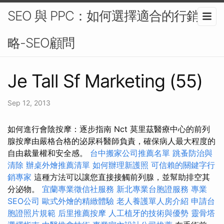
SEO 與 PPC：如何選擇適合的行銷策
略-SEO顧問
Je Tall Sf Marketing (55)
Sep 12, 2013
如何進行會陰按摩：逐步指南 Nct 莫里茲醫療中心的前列
腺按摩由嚴格合格的泌尿科醫師負責，確保病人最大程度的
自由裁量權和安全感。
台中搬家公司推薦名單
跳蚤防治與
清除
辦桌外燴推薦清單
如何辦理新護照
可信賴的關鍵字行
銷專家
這種方法可以讓您直接接觸前列腺，並幫助排空其
分泌物。
宜蘭專業徵信社服務
新北專業台胞證服務
專業
SEO公司
歐式外燴的精緻體驗
老人養護單人房介紹
申請台
胞證照片規範
后里推薦按摩
人工植牙的技術與優勢
靈骨塔