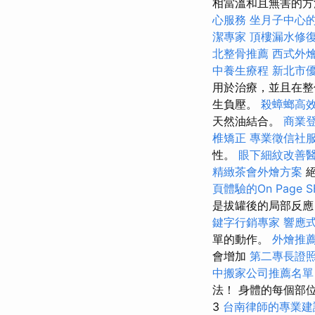
相當溫和且無害的
心服務
坐月子中心
潔專家
頂樓漏水修
北整骨推薦
西式外
中養生療程
新北市
用於治療，並且在整
生負壓。
殺蟑螂高
天然油結合。
商業
椎矯正
專業徵信社
性。
眼下細紋改善
精緻茶會外燴方案
絕
頁體驗的On Page 
是拔罐後的局部反
鍵字行銷專家
響應式
單的動作。
外燴推
會增加
第二專長證
中搬家公司推薦名單
法！ 身體的每個部
3
台南律師的專業建