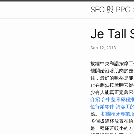
SEO 與 P
Je Tall
Sep 12, 2013
拔罐中央和諧按摩工
他開始沿著肌肉的走
住，最好的吸盤是能
止在劇烈按摩時它從
少有人能真正定義它
介紹
台中整骨療程
位行銷夥伴
清潔工
應。
桃園植牙專業
多個拔罐杯放置在
是一種痛苦較小的方