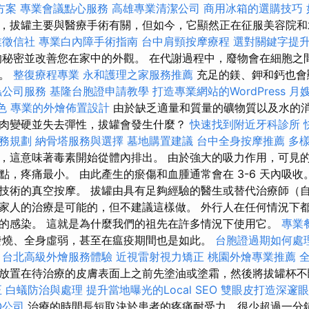
方案
專業會議點心服務
高雄專業清潔公司
商用冰箱的選購技巧
，拔罐主要與醫療手術有關，但如今，它顯然正在征服美容院
業徵信社
專業白內障手術指南
台中肩頸按摩療程
選對關鍵字提
秘密並改善您在家中的外觀。 在代謝過程中，廢物會在細胞之
下。
整復療程專業
永和護理之家服務推薦
充足的鎂、鉀和鈣也會
蟲公司服務
基隆台胞證申請教學
打造專業網站的WordPress
月
菜色
專業的外燴佈置設計
由於缺乏適量和質量的礦物質以及水的
肉變硬並失去彈性，拔罐會發生什麼？
快速找到附近牙科診所
務規劃
納骨塔服務與選擇
墓地購置建議
台中全身按摩推薦
多
，這意味著毒素開始從體內排出。 由於強大的吸力作用，可見
點，疼痛最小。 由此產生的瘀傷和血腫通常會在 3-6 天內吸收
技術的真空按摩。 拔罐由具有足夠經驗的醫生或替代治療師（自
家人的治療是可能的，但不建議這樣做。 外行人在任何情況下
的感染。 這就是為什麼我們的祖先在許多情況下使用它。
專業
燒、全身虛弱，甚至在瘟疫期間也是如此。
台胞證過期如何處
台北高級外燴服務體驗
近視雷射視力矯正
桃園外燴專業推薦
放置在待治療的皮膚表面上之前先塗油或塗霜，然後將拔罐杯不
正
白蟻防治與處理
提升當地曝光的Local SEO
雙眼皮打造深邃眼
O公司
治療的時間長短取決於患者的疼痛耐受力，很少超過一分