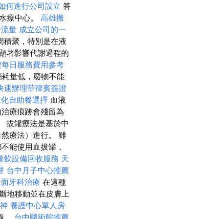
如何進行公司設立
答
和水療中心。
高雄搬
升流量
成立公司的一
間積聚，特別是在液
顯著影響代謝過程的
嫂每日服務費用參考
消耗量低，廢物不能
快速辦理菲律賓簽證
樣化自助餐選擇
血液
的治療痕跡會殘留為
。 拔罐療法是基於中
然療法）進行。 雖
都不能使用血拔罐，
餐飲設備回收服務
天
理
台中月子中心推薦
全面牙科治療
在這種
斷地移動並在皮膚上
神
養護中心單人房
鐘。
台中國術館推薦