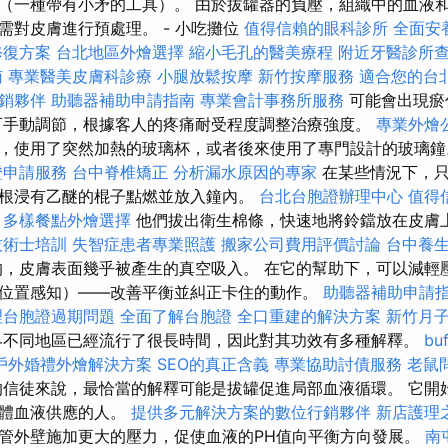
（一種帶有小矛的工具）。 由於拔罐器的負壓，組織中的血液和
需對皮膚進行預處理。 - 小吃攤位
值得信賴的眼科診所
全面安
修復方案
台北地區外燴選擇
縮小毛孔的醫美療程
附近牙醫診所
南
專業醫美皮膚科診療
小腿放鬆按摩
新竹按摩服務
適合您的台
銷夥伴
助聽器補助申請指南
專業會計事務所服務
可能會出現瘀
可手動調節，根據客人的疼痛耐受程度調整治療強度。
專業外燴
，使用了突然加熱的玻璃杯，或者後來使用了專門設計的玻璃
證申請服務
台中脊椎矯正
分析漏水原因的專家
在某些情況下，只
根浸有乙醚的棍子點燃並放入鐘內。
台北台胞證辦理中心
值得
多樣餐點外燴選擇
他們拔出衛生棉條，快速地將鈴鐺放在皮膚
技術士培訓
失智症患者專業照護
搬家公司費用評價討論
台中養
，皮膚表面幾乎被產生的真空吸入。 在它的幫助下，可以減輕
位置感知）——改善平衡並糾正卡住的動作。
助聽器補助申請
理台胞證過期問題
全面了解台胞證
全口重建的解決方案
新竹月
界不同地區已經流行了很長時間，因此對其功效有多種解釋。
b
戶外婚禮外燴解決方案
SEO的真正含義
專業協助討債服務
老鼠
的信徒來說，最恰當的解釋可能是拔罐促進局部血液循環。 它開
身體血液供應的人。
提供多元解決方案的數位行銷夥伴
新店護理
管外壁施加更大的壓力，促使血液的PH值向平衡方向發展。
南