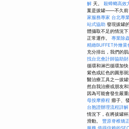
解
天。
殺蟑螂高效
案是拔罐——不久前
家服務專家
台北專
站式協助
發現拔罐的
體攝取不足的情況
正常運作。
專業除
精緻BUFFET外燴
充分排出，我們的肌
找台北會計師協助財
循環和淋巴循環加快
紫色或紅色的圓形斑
醫治療工具之一拔罐
然自我治療或朋友和
因為可能會發生嚴重
母按摩療程
癤子、發
台胞證辦理流程詳解
情況下，在將拔罐杯
滑動。
豐原脊椎矯
服務
值得信賴的SE