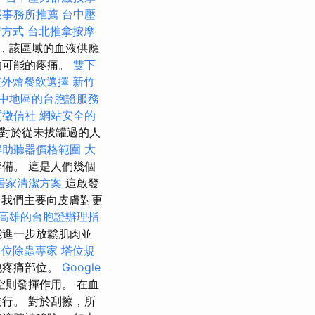
帳事務所推薦
台中壓
請方式
台北推拿按摩
，該區域的血液供應
的可能的疼痛。
雙下
質外燴餐飲選擇
新竹
中地區的台胞證服務
質徵信社
網站安全的
對於從未拔罐過的人
解助聽器價格範圍
大
備。 這是人們幾個
居家清潔方案
這啟發
我們主要向皮膚對更
高雄的台胞證辦理指
能進一步放鬆肌肉並
方位除蟲專家
塔位規
他疼痛部位。
Google
則發揮作用。 在血
行。 對於刮擦，所