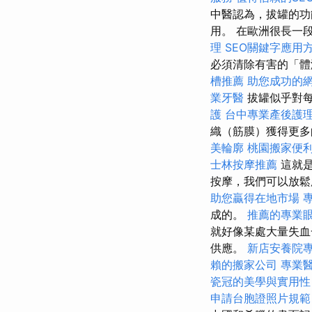
中醫認為，拔罐的功
用。 在歐洲很長一
理
SEO關鍵字應用
必須清除有害的「體
槽推薦
助您成功的
業牙醫
拔罐似乎對
護
台中專業產後護
織（筋膜）獲得更
美輪廓
桃園搬家便
士林按摩推薦
這就是
按摩，我們可以放鬆
助您贏得在地市場
成的。
推薦的專業
就好像某處大量失血
供應。
新店安養院
賴的搬家公司
專業
瓷冠的美學與實用性
申請台胞證照片規範