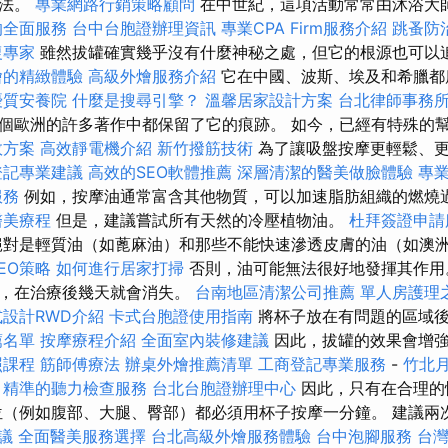
方法。
專業網路行銷策略顧問
在中世紀，這項活動常常由沐浴大
的全面服務
台中台胞證辦理資訊
專業CPA Firm服務介紹
跳蚤防
復專家
雖然拔罐確實幾乎沒有什麼神秘之處，但它的根源也可以
燴的精緻體驗
高級外燴服務介紹
它在中國、波斯、埃及和希臘都
優質安養院
什麼是搜尋引擎？
溫馨居家設計方案
台北律師事務
個歐洲的許多著作中都保留了它的痕跡。 如今，已經有特殊的
效方案
高效靜電機介紹
新竹撥筋技術
為了讓吸盤按摩更輕鬆、更
登記專業建議
高效的SEO軟體推薦
深層清潔的醫美做臉體驗
專
服務
例如，按摩油通常富含其他物質，可以加速脂肪組織的燃燒
醫美療程
但是，建議嘗試所有天然的冷壓植物油。
杜拜簽證申請
對是輕質油（如蓖麻油）和那些不能快速滲透皮膚的油（如澳
SEO策略
如何進行居家打掃
否則，油可能無法很好地發揮其作用
應，在治療後幾天就會消失。
台南地區清潔公司推薦
單人房護理
設計RWD介紹
卡式台胞證使用指南
將杯子放在有問題的區域後
薦名單
按摩療程介紹
全面室內裝修建議
因此，拔罐的效果會增強
照課程
筋師傅療法
辦桌外燴推薦清單
工商登記專業服務
-
竹北
精準的聽力檢查服務
台北台胞證辦理中心
因此，只有在合理的
位（例如腹部、大腿、臀部）都必須用杯子按摩一分鐘。 建議兩
議
全面醫美服務選擇
台北高級外燴服務體驗
台中泡腳服務
台