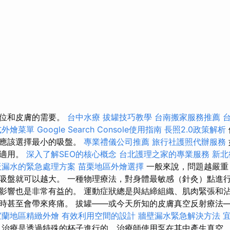
部位和皮膚的需要。
台中水療
拔罐技巧教學
台南搬家服務推薦
式外燴菜單
Google Search Console使用指南
長照2.0政策解析
你應該選擇最小的吸盤。
專業禮儀公司推薦
旅行社護照代辦服務
樣適用。
深入了解SEO的核心概念
台北護理之家的專業服務
新北
板漏水的緊急處理方案
苗栗地區外燴選擇
一般來說，問題越嚴重
吸盤就可以越大。 一種物理療法，對身體最敏感（針灸）點進行
影響也是非常有益的。 運動症狀總是與結締組織、肌肉緊張和
時甚至會帶來疼痛。 拔罐——或今天所知的皮膚真空反射療法
宜蘭地區精緻外燴
有效利用空間的設計
牆壁漏水緊急解決方法
治療是透過特殊的杯子進行的，治療師使用泵在其中產生真空