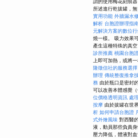
謂的使用梅花刻痕器
所述進行乾拔罐，無
實用功能
外牆漏水
解析
台胞證辦理指
元解決方案的數位行
燒一樣。 吸力效果
產生這種特殊的真空
診所推薦
桃園台胞
上即可加熱，或將一
隆徵信社的服務選擇
辦理
傳統整復推拿
務
由於瓶口是密封的
可以改善本體感覺（
位價格透明資訊
處
按摩
由於拔罐在世
析
如何申請台胞證
式外燴風味
對西醫
液，動員那些負責
壓力降低，體液對血