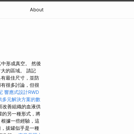
About
其中形成真空。 然後
大的區域。 請記
具有最佳尺寸，並防
用有很多討論，但很
配
響應式設計RWD
供多元解決方案的數
而改善組織的血液供
罐的另一種形式，將
務
根據一些經驗，這
術，拔罐似乎是一種