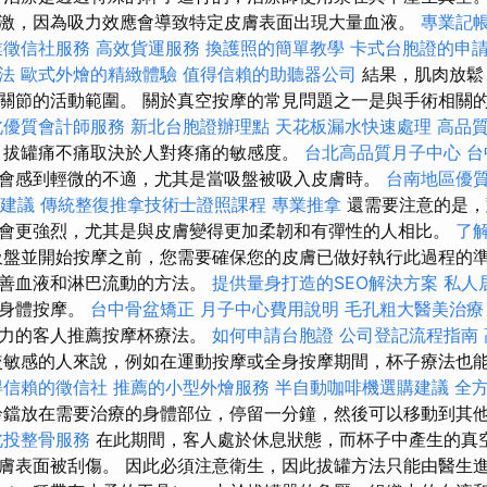
激，因為吸力效應會導致特定皮膚表面出現大量血液。
專業記
業徵信社服務
高效貨運服務
換護照的簡單教學
卡式台胞證的申
法
歐式外燴的精緻體驗
值得信賴的助聽器公司
結果，肌肉放鬆
關節的活動範圍。 關於真空按摩的常見問題之一是與手術相關
北優質會計師服務
新北台胞證辦理點
天花板漏水快速處理
高品
拔罐痛不痛取決於人對疼痛的敏感度。
台北高品質月子中心
台
會感到輕微的不適，尤其是當吸盤被吸入皮膚時。
台南地區優
建議
傳統整復推拿技術士證照課程
專業推拿
還需要注意的是，
會更強烈，尤其是與皮膚變得更加柔韌和有彈性的人相比。
了
吸盤並開始按摩之前，您需要確保您的皮膚已做好執行此過程的準
改善血液和淋巴流動的方法。
提供量身打造的SEO解決方案
私人
行身體按摩。
台中骨盆矯正
月子中心費用說明
毛孔粗大醫美治療
抗力的客人推薦按摩杯療法。
如何申請台胞證
公司登記流程指南
敏感的人來說，例如在運動按摩或全身按摩期間，杯子療法也
得信賴的徵信社
推薦的小型外燴服務
半自動咖啡機選購建議
全
鐺放在需要治療的身體部位，停留一分鐘，然後可以移動到其
北投整骨服務
在此期間，客人處於休息狀態，而杯子中產生的真空
膚表面被刮傷。 因此必須注意衛生，因此拔罐方法只能由醫生進