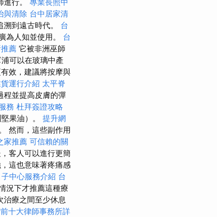
師進行。
專業長照中
治與清除
台中居家清
追溯到遠古時代。
台
廣為人知並使用。
台
所推薦
它被非洲巫師
幫浦可以在玻璃中產
有效，建議將按摩與
業貨運行介紹
太平脊
過程並提高皮膚的彈
服務
杜拜簽證攻略
洲堅果油）。
提升網
。 然而，這些副作用
之家推薦
可信賴的關
，客人可以進行更簡
，這也意味著疼痛感
月子中心服務介紹
台
情況下才推薦這種療
次治療之間至少休息
灣前十大律師事務所詳