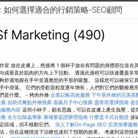
PC：如何選擇適合的行銷策略-SEO顧問
 Sf Marketing (490)
作室 放在皮膚上，然後將 1 個杯子放在有問題的身體部位並在
向或垂直於肌肉的方向上下拉動。 透過此過程可以快速覆蓋非常
夠舒適地握在手中並適應您的手形的吸盤。 這樣您可以確保它
手中滑落。 它們的受歡迎程度逐年增長，人們對它們的醫療應
們是什麼。 - 烤肉外燴
企業記帳高效服務
下午茶外燴的完美搭
推薦
自助式餐點外燴推薦
嘉義月子中心推薦
靈骨塔選擇指南
提
的服務內容
這些小杯子，顧名思義，可以在皮膚上產生負壓，從
服務
全方位除蟲專家
柬埔寨簽證辦理指南
什麼是卡式台胞證
拔
給定區域，但不移動它們。
深入了解On-Page SEO
后里按摩服
法，但在這種情況下治療也達到了預期的效果。 考慮到這些技