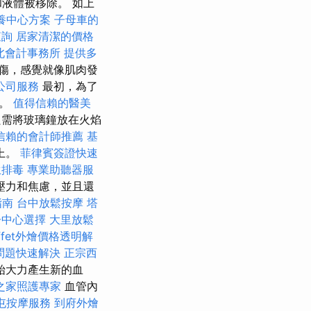
液體被移除。 如上
養中心方案
子母車的
查詢
居家清潔的價格
北會計事務所
提供多
傷，感覺就像肌肉發
公司服務
最初，為了
鐘。
值得信賴的醫美
需將玻璃鐘放在火焰
信賴的會計師推薦
基
上。
菲律賓簽證快速
生排毒
專業助聽器服
壓力和焦慮，並且還
指南
台中放鬆按摩
塔
子中心選擇
大里放鬆
uffet外燴價格透明解
問題快速解決
正宗西
始大力產生新的血
之家照護專家
血管內
屯按摩服務
到府外燴