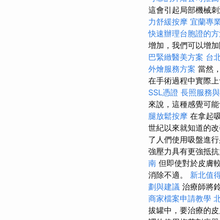
這會引起局部機械刺
力舒緩按摩
宜蘭專
快速辦理台胞證的方
增加，我們可以增加
巴緊緻醫美方案
台
外燴服務方案
當然，
在手術過程中實際上
SSL憑證
長照服務與
來說，這種感覺可能
腿放鬆按摩
在拿起
世紀以來就知道的
了人們使用吸盤進
強壓力具有更強抵
南
但即使對於皮膚較
消除不適。
新北值
劃與建議
治療師將鈴
商家檔案申請教學
拔罐中，要治療的皮