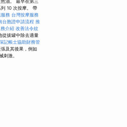
然油。 最早在第三
10 次按摩。 帶
薦服務
台灣按摩服務
南台胞證申請流程
推
服務介紹
改善法令紋
地從拔罐中除去適量
深記帳士協助財務管
緊張及其後果，例如
械刺激。