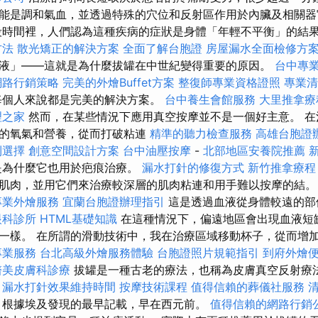
能是調和氣血，並透過特殊的穴位和反射區作用於內臟及相關器
段時間裡，人們認為這種疾病的症狀是身體「年輕不平衡」的結
方法
散光矯正的解決方案
全面了解台胞證
房屋漏水全面檢修方
液」——這就是為什麼拔罐在中世紀變得重要的原因。
台中專
網路行銷策略
完美的外燴Buffet方案
整復師專業資格證照
專業清
每個人來說都是完美的解決方案。
台中養生會館服務
大里推拿
理之家
然而，在某些情況下應用真空按摩並不是一個好主意。 在
多的氧氣和營養，從而打破粘連
精準的聽力檢查服務
高雄台胞證
利選擇
創意空間設計方案
台中油壓按摩
-
北部地區安養院推薦
為什麼它也用於疤痕治療。
漏水打針的修復方式
新竹推拿療程
肌肉，並用它們來治療較深層的肌肉粘連和用手難以按摩的結
專業外燴服務
宜蘭台胞證辦理指引
這是透過血液從身體較遠的部
眼科診所
HTML基礎知識
在這種情況下，偏遠地區會出現血液短
一樣。 在所謂的滑動技術中，我在治療區域移動杯子，從而增
專業服務
台北高級外燴服務體驗
台胞證照片規範指引
到府外燴
醫美皮膚科診療
拔罐是一種古老的療法，也稱為皮膚真空反射療
漏水打針效果維持時間
按摩技術課程
值得信賴的葬儀社服務
根據埃及發現的最早記載，早在西元前。
值得信賴的網路行銷