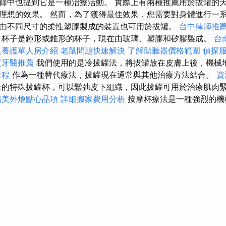
錄中也提到它是一種治療活動。 實際上有兩種推薦用於拔罐的天
理想的效果。 然而，為了獲得最佳效果，您需要對身體進行一系列 
由不同尺寸的柔性塑膠製成的裝置也可用於拔罐。
台中律師推
杯子是鐘形或錐形的杯子，現在由玻璃、塑膠和矽膠製成。
台
人養護單人房介紹
老鼠問題快速解決
了解助聽器價格範圍
偵探
質牙醫推薦
我們使用的是冷拔罐法，將拔罐放在皮膚上後，機械
療程
作為一種替代療法，拔罐現在通常與其他治療方法結合。
資
的特殊拔罐杯，可以鬆弛皮下組織，因此拔罐可用於治療肌肉
精美外燴點心品項
詳細搬家費用分析
按摩杯療法是一種強烈的機