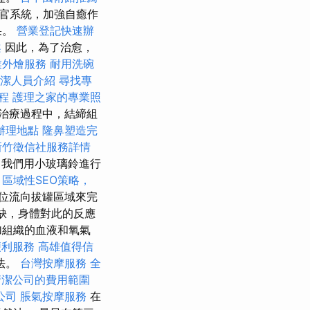
官系統，加強自癒作
果。
營業登記快速辦
案
因此，為了治愈，
業外燴服務
耐用洗碗
潔人員介紹
尋找專
療程
護理之家的專業照
治療過程中，結締組
辦理地點
隆鼻塑造完
新竹徵信社服務詳情
我們用小玻璃鈴進行
。
區域性SEO策略，
位流向拔罐區域來完
缺，身體對此的反應
加組織的血液和氧氣
便利服務
高雄值得信
法。
台灣按摩服務
全
清潔公司的費用範圍
公司
脹氣按摩服務
在