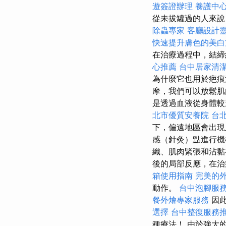
遊簽證辦理
養護中
從未拔罐過的人來說
除蟲專家
客廳設計
快速提升膚色的美白
在治療過程中，結締
心推薦
台中居家清
為什麼它也用於疤
摩，我們可以放鬆肌
是透過血液從身體較
北市優質安養院
台
下，偏遠地區會出現
感（針灸）點進行機
織、肌肉緊張和沾黏
後的局部反應，在
箱使用指南
完美的外燴
動作。
台中泡腳服
餐外燴專家服務
因此
選擇
台中整復服務
種療法！ 由於強大