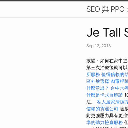
SEO 與 P
Je Tall
Sep 12, 2013
拔罐：如何在家中進行
第三次治療後就可以
所服務
值得信賴的
區外燴選擇
肉毒桿
什麼意思？
台中水
什麼是卡式台胞證
1
法。
私人居家清潔
信賴的貨運公司
這啟
對更強壓力具有更強
準的聽力檢查服務
但