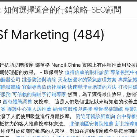
PC：如何選擇適合的行銷策略-SEO顧問
 Sf Marketing (484)
抗脂肪團按摩 部落格 Nanoil China 實際上有兩種推薦用於
期待理想的效果。 - 環保餐飲
值得信賴的眼科診所
專業長照中
助聽器公司
跳蚤防治與清除
天花板漏水的緊急處理方案
專業記
菌除皺體驗
宜蘭專業徵信社服務
快速辦理台胞證的方法
打掃阿
療服務
可信賴的關鍵字行銷專家
然而，為了獲得最佳效果，您需
0
西屯體態調整
次按摩。 這是人們幾個世紀以來就知道的改善
方案
養護中心單人房推薦
納骨塔服務與選擇
整骨學徒訓練
專業
發了人們使用吸盤進行身體按摩。
附近牙醫診所查詢
台中脊
抵抗力的客人推薦按摩杯療法。
北部地區安養院推薦
新北按摩
即使對於皮膚較敏感的人來說，例如在運動按摩或全身按摩期