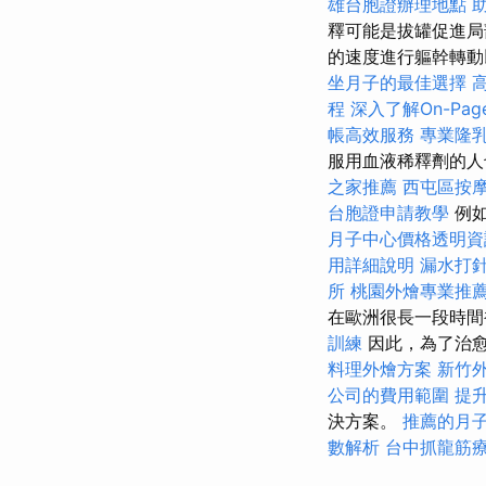
雄台胞證辦理地點
釋可能是拔罐促進局
的速度進行軀幹轉
坐月子的最佳選擇
程
深入了解On-Page
帳高效服務
專業隆
服用血液稀釋劑的人
之家推薦
西屯區按
台胞證申請教學
例如
月子中心價格透明資
用詳細說明
漏水打
所
桃園外燴專業推
在歐洲很長一段時間
訓練
因此，為了治
料理外燴方案
新竹
公司的費用範圍
提升
決方案。
推薦的月
數解析
台中抓龍筋