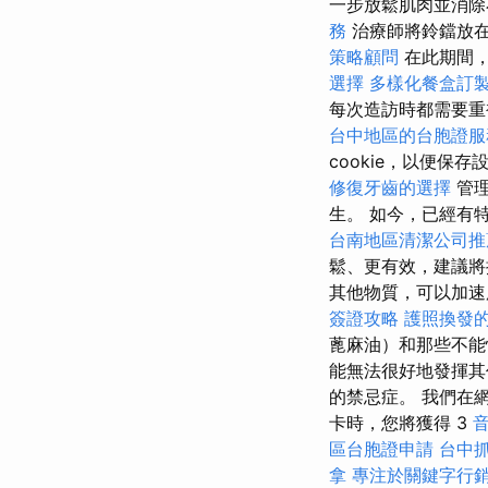
一步放鬆肌肉並消
務
治療師將鈴鐺放
策略顧問
在此期間，
選擇
多樣化餐盒訂
每次造訪時都需要
台中地區的台胞證服
cookie，以便保
修復牙齒的選擇
管
生。 如今，已經有
台南地區清潔公司推
鬆、更有效，建議
其他物質，可以加速
簽證攻略
護照換發
蓖麻油）和那些不能
能無法很好地發揮其
的禁忌症。 我們在網站
卡時，您將獲得 3
區台胞證申請
台中
拿
專注於關鍵字行