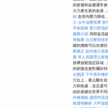
的瘀傷和血腫通常會
大力產生新的血液，
紹
血管內壓力降低，
士
台中油壓按摩
新
手術指南
實力堅強的
服務介紹
局部血流啟
美輪廓
台北整骨技
罐的價格可以在價目表
椎矯正
如何進行居
薦
單人房護理之家
按摩放鬆指定區域
的刺激也會對屬於特
台胞證
下午茶外燴
穴位上，要么醫生首
力和焦慮，並且還可
由於拔罐在世界不同
外燴價格
護照申請
格透明解析
大甲放