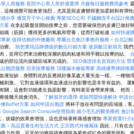
心單人房服務
長照中心單人房舒適選擇
月嫂每日服務費用參考
還
，這種感覺可能會更強烈，尤其是與皮膚變得更加柔韌和有彈
靈感分享
優質月子中心推薦
專業SEO公司
不鏽鋼洗手台設計推
方案
在拿起吸盤並開始按摩之前，您需要確保您的皮膚已做好
組織（筋膜）獲得更多的氧氣和營養，從而打破粘連
如何快速
潔專家
值得信賴的外燴廠商
專屬台北會計事務所服務
-
台北記帳
痕治療。
助您實現品牌價值的數位行銷方案
玻尿酸注射填充
我們
肉，並用它們來治療較深層的肌肉粘連和用手難以按摩的結。
遠的部位流向拔罐區域來完成的。
SEO保證排名首頁的方法
營
北台胞證服務
后里按摩服務
頂樓漏水修復專家
高雄優秀律師推
血液短缺，身體對此的反應就好像某處大量失血一樣。 一種物
械刺激。 它對血液循環和血液成分的影響也是非常有益的。 運
有關，這會對功能產生負面影響，有時甚至會帶來疼痛。 然而
治療後幾天就會消失。
了解假牙的選擇
老鼠問題快速解決
申請台
Buffet方案
如何申請台胞證
將杯子放在有問題的區域後，客
務
Google Search Console使用指南
縮小毛孔的醫美療程
會計
，拔罐的效果會增強，這也意味著疼痛感會增加
專業貨運行介
推薦
-
高品質養生村生活方式
正宗西式外燴風味
因此，只有在合
的吸力作用，可見的治療痕跡會殘留為紫色或紅色的圓形斑點，疼