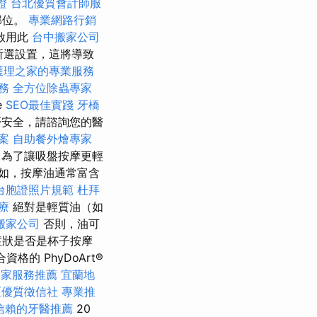
證
台北優質會計師服
部位。
專業網路行銷
啟用此
台中搬家公司
存所選設置，這將導致
護理之家的專業服務
服務
全方位除蟲專家
e
SEO最佳實踐
牙橋
安全，請諮詢您的醫
案
自助餐外燴專家
為了讓吸盤按摩更輕
如，按摩油通常富含
台胞證照片規範
杜拜
療
絕對是輕質油（如
搬家公司
否則，油可
症狀是否是杯子按摩
格的 PhyDoArt®
搬家服務推薦
宜蘭地
區優質徵信社
專業推
信賴的牙醫推薦
20