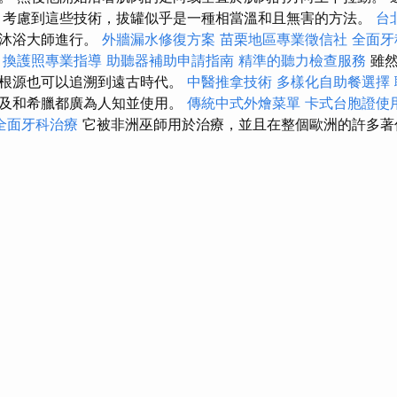
 考慮到這些技術，拔罐似乎是一種相當溫和且無害的方法。
台
由沐浴大師進行。
外牆漏水修復方案
苗栗地區專業徵信社
全面牙
換護照專業指導
助聽器補助申請指南
精準的聽力檢查服務
雖然
的根源也可以追溯到遠古時代。
中醫推拿技術
多樣化自助餐選擇
埃及和希臘都廣為人知並使用。
傳統中式外燴菜單
卡式台胞證使
全面牙科治療
它被非洲巫師用於治療，並且在整個歐洲的許多著