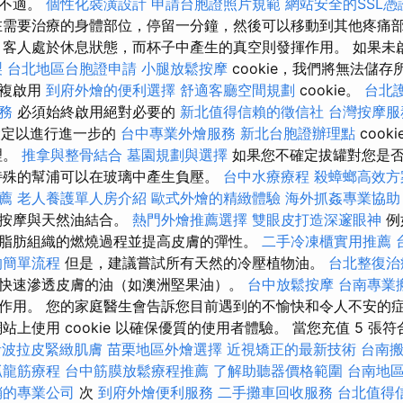
除不適。
個性化裝潢設計
申請台胞證照片規範
網站安全的SSL憑
在需要治療的身體部位，停留一分鐘，然後可以移動到其他疼痛
客人處於休息狀態，而杯子中產生的真空則發揮作用。 如果未
製
台北地區台胞證申請
小腿放鬆按摩
cookie，我們將無法儲
重複啟用
到府外燴的便利選擇
舒適客廳空間規劃
cookie。
台北
務
必須始終啟用絕對必要的
新北值得信賴的徵信社
台灣按摩
存設定以進行進一步的
台中專業外燴服務
新北台胞證辦理點
cooki
理。
推拿與整骨結合
墓園規劃與選擇
如果您不確定拔罐對您是否
特殊的幫浦可以在玻璃中產生負壓。
台中水療療程
殺蟑螂高效方
薦
老人養護單人房介紹
歐式外燴的精緻體驗
海外抓姦專業協助
將按摩與天然油結合。
熱門外燴推薦選擇
雙眼皮打造深邃眼神
例
脂肪組織的燃燒過程並提高皮膚的彈性。
二手冷凍櫃實用推薦
的簡單流程
但是，建議嘗試所有天然的冷壓植物油。
台北整復治
快速滲透皮膚的油（如澳洲堅果油）。
台中放鬆按摩
台南專業
作用。 您的家庭醫生會告訴您目前遇到的不愉快和令人不安的
上使用 cookie 以確保優質的使用者體驗。 當您充值 5 張符合資
音波拉皮緊緻肌膚
苗栗地區外燴選擇
近視矯正的最新技術
台南
抓龍筋療程
台中筋膜放鬆療程推薦
了解助聽器價格範圍
台南地
銷的專業公司
次
到府外燴便利服務
二手攤車回收服務
台北值得