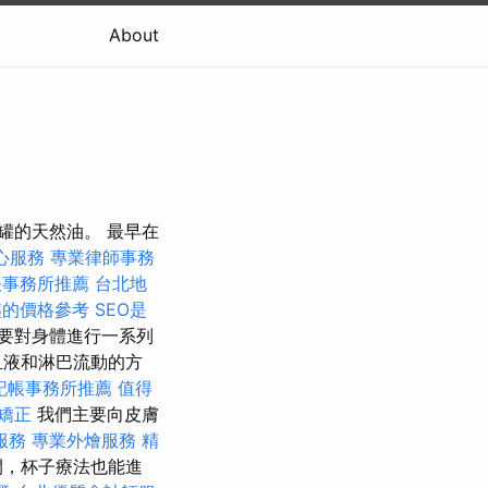
About
拔罐的天然油。 最早在
心服務
專業律師事務
帳事務所推薦
台北地
姨的價格參考
SEO是
要對身體進行一系列
血液和淋巴流動的方
記帳事務所推薦
值得
椎矯正
我們主要向皮膚
服務
專業外燴服務
精
間，杯子療法也能進