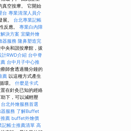
的真空按摩。 它開始
理台
專業清潔人員介
發展。
台北專業記帳
陽性反應。
專業白內障
家解決方案
宜蘭外燴
聽器服務
隆鼻塑造完
在中央和諧按摩館，拔
設計RWD介紹
台中脊
推薦
台中月子中心推
療師會透過幾分鐘的
推薦
以這種方式產生
液循環。
什麼是卡式
置在針灸已知的經絡
幫助下，可以減輕壓
。
台北外燴服務首選
聽器服務
了解Buffet
醫推薦
buffet外燴價
業記帳士推薦清單
高