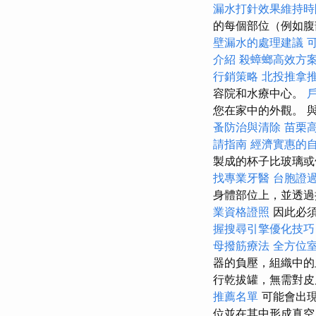
漏水打針效果維持時
的每個部位（例如腹
壁漏水的處理建議
介紹
殺蟑螂高效方
行銷策略
北投推拿
容院和水療中心。
您在家中的外觀。 
蚤防治與清除
苗栗
請指南
經濟實惠的
製成的杯子比玻璃
找專業牙醫
台胞證
身體部位上，並透過
業資格證照
因此必
握搜尋引擎優化技巧
母撥筋療法
全方位
器的負壓，組織中
行乾拔罐，無需對
推薦名單
可能會出現
位並在其中形成真空