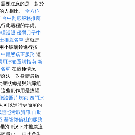
需要注意的是，對於
性的人相比。
全方位
薦
台中刮痧服務推薦
執行此過程的準備。
辦理護照
優質月子中
士推薦名單
這就是
用小玻璃鈴進行按
台中體態矯正服務
這
業用冰箱選購指南
新
薦名單
在這種情況
理療法，對身體最敏
動症狀總是與結締組
，這些副作用是拔罐
胞證照片規範
四門冰
人可以進行更簡單的
師證照考取資訊
自助
紹
基隆徵信社的服務
理的情況下才推薦這
痛最小。 由此產生