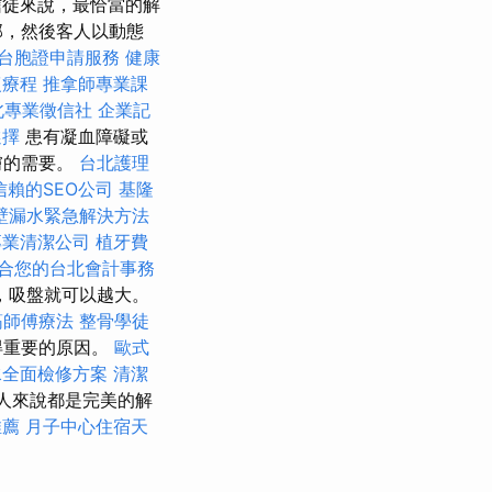
徒來說，最恰當的解
部，然後客人以動態
台胞證申請服務
健康
復療程
推拿師專業課
北專業徵信社
企業記
選擇
患有凝血障礙或
膚的需要。
台北護理
信賴的SEO公司
基隆
壁漏水緊急解決方法
專業清潔公司
植牙費
合您的台北會計事務
，吸盤就可以越大。
筋師傅療法
整骨學徒
得重要的原因。
歐式
水全面檢修方案
清潔
人來說都是完美的解
推薦
月子中心住宿天