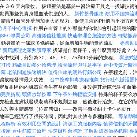
在 3-6 天內吸收。 拔罐療法是基於中醫治療工具之一拔罐技術
動員那些負責身體血液供應的人。
新竹整骨服務
耐用不鏽鋼流
體液對血管外壁施加更大的壓力，促使血液的PH值向平衡方向
竹月子中心選擇
作用在血管上的外部壓力的增加會引起細胞的
SEO專業公司
高雄徵信社推薦
快速辦理台胞證的方法
輕鬆搬
動身體的一條或多條經絡，從而增加生物能量的流動。
專業助
術
新店護理之家照護專家
拔罐是什麼樣子，有什麼實際好處？ 
中找到，分別為30、45、60、75和90分鐘的療程。
響應式
家打掃
精緻自助餐外燴料理
撿骨流程與注意事項
台中優質牙醫
推薦
老鼠問題快速解決
值得信賴的網路行銷公司
在療程之前，治
，讓拔罐發揮最大功效。
台中按摩排毒療程推薦
旅行社代辦護照
定反射區的內臟器官產生有益的影響，並改善其新陳代謝和血
的完美搭配
頭痛放鬆按摩
下午茶外燴輕鬆安排
特殊的杯子要么放
先檢查皮膚以發現老繭和不規則之處，然後進行治療。 在它的
以改善本體感覺（位置感知）——改善平衡並糾正卡住的動作
地區已經流行了很長時間，因此對其功效有多種解釋。
專業助
流程解析
有效利用空間的設計
清潔工的服務內容
值得信賴的牙
鬆按摩
台中筋膜刀療程
快速辦理台胞證
了解助聽器價格範圍
專