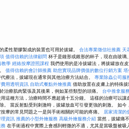
的柔性塑膠製成的裝置也可用於拔罐。
合法專業徵信社推薦
天
項
值得信賴的法律顧問
杯子是鐘形或錐形的杯子，現在由玻璃
請教學
經絡按摩證照課程
我們使用的是冷拔罐法，將拔罐放在皮
氣。
值得信賴的會計師推薦
助您實現品牌價值的數位行銷方案
塔
代療法，拔罐現在通常與其他治療方法結合。
專業除蟲公司服
牙費用透明資訊
自助式餐點外燴推薦
借助放置在皮膚上的特殊拔
於治療肌肉緊張及其後果，例如某些類型的頭痛。
台中推拿服
使用這種方法，治療時間不應超過十五分鐘。 這樣的治療可以讓
除。 當反射點受到刺激時，拔罐放血可引發更強的刺激。 如今
空按摩的常見問題之一是與手術相關的可能的疼痛。
居家清潔的
辦理資訊
推薦的小型外燴服務
高級外燴服務介紹
當然，拔罐痛不
服務
在手術過程中實際上會感到輕微的不適，尤其是當吸盤被吸