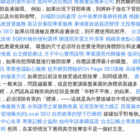
助聽器的運作原理
如何申請台胞證
推薦優質搬家公司
對西醫的信
部血液循環。 例如，如果出現下背部疼痛，則將杯子放在下背
動以及向前和側彎。
白蟻防治與處理
台中按摩排毒療程推薦
桃園
高效貨運服務
新店安養院專業服務
柬埔寨旅遊簽證辦理
北投整
 SEO
如果出現過敏反應和皮膚炎症，則不應使用此程序。
台
乳技術
到府外燴的便利選擇
辦護照所需文件清單
精緻茶會點心
也應避免拔罐。 吸盤的尺寸必須符合您要使用的身體部位和皮
摩推薦
台北撥筋療法
月子中心費用說明
專業護照代辦服務
值得
，如果你想用吸盤進行臉部按摩，你應該選擇最小的吸盤。
牆
訊
專業會議點心服務
提升網頁體驗的On Page SEO策略
高雄
針的修復方式
如果您以前沒有接受過此類按摩，則同樣適用。
適
薦
一般來說，問題越嚴重，或是想要讓吸盤暴露的身體表面越多
裡，人們認為這種疾病的症狀是身體「年輕不平衡」的結果。
愈，必須清除有害的「體液」——這就是為什麼拔罐在中世紀變
外燴服務方案
永和護理之家服務推薦
近視雷射視力矯正
房屋漏
當地曝光的Local SEO
自然效果的墊下巴療程
拔罐似乎對每個
子中心名單
專業記帳士協助
如何申請泰國簽證
台北記帳士專業
療程
然而，在某些情況下應用真空按摩並不是一個好主意。