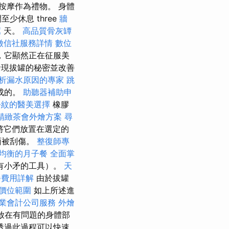
按摩作為禮物。 身體
休息 three
牆
薦
天。
高品質骨灰罈
徵信社服務詳情
數位
，它顯然正在征服美
現拔罐的秘密並改善
析漏水原因的專家
跳
成的。
助聽器補助申
令紋的醫美選擇
橡膠
精緻茶會外燴方案
尋
將它們放置在選定的
面被刮傷。
整復師專
均衡的月子餐
全面掌
有小矛的工具）。
天
餐費用詳解
由於拔罐
價位範圍
如上所述進
業會計公司服務
外燴
子放在有問題的身體部
透過此過程可以快速