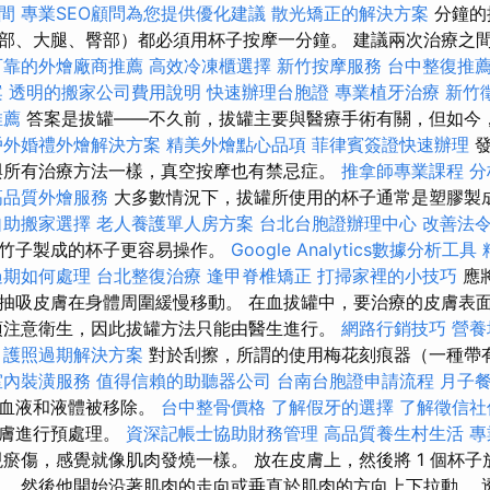
間
專業SEO顧問為您提供優化建議
散光矯正的解決方案
分鐘的
部、大腿、臀部）都必須用杯子按摩一分鐘。 建議兩次治療之間至少
可靠的外燴廠商推薦
高效冷凍櫃選擇
新竹按摩服務
台中整復推
案
透明的搬家公司費用說明
快速辦理台胞證
專業植牙治療
新竹
推薦
答案是拔罐——不久前，拔罐主要與醫療手術有關，但如今
戶外婚禮外燴解決方案
精美外燴點心品項
菲律賓簽證快速辦理
發
與所有治療方法一樣，真空按摩也有禁忌症。
推拿師專業課程
分
高品質外燴服務
大多數情況下，拔罐所使用的杯子通常是塑膠製
自助搬家選擇
老人養護單人房方案
台北台胞證辦理中心
改善法
或竹子製成的杯子更容易操作。
Google Analytics數據分析工具
過期如何處理
台北整復治療
逢甲脊椎矯正
打掃家裡的小技巧
應
抽吸皮膚在身體周圍緩慢移動。 在血拔罐中，要治療的皮膚表
須注意衛生，因此拔罐方法只能由醫生進行。
網路行銷技巧
營養
護照過期解決方案
對於刮擦，所謂的使用梅花刻痕器（一種帶
室內裝潢服務
值得信賴的助聽器公司
台南台胞證申請流程
月子
的血液和液體被移除。
台中整骨價格
了解假牙的選擇
了解徵信社
皮膚進行預處理。
資深記帳士協助財務管理
高品質養生村生活
專
瘀傷，感覺就像肌肉發燒一樣。 放在皮膚上，然後將 1 個杯
。 然後他開始沿著肌肉的走向或垂直於肌肉的方向上下拉動。 