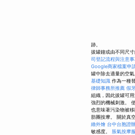
跡。
拔罐鐘或由不同尺寸
司登記流程與注意事
Google商家檔案申
罐中除去適量的空
基礎知識
作為一種替
律師事務所推薦
假
組織，因此拔罐可用
強烈的機械刺激。 
也意味著污染物被移
肪團按摩。 關於真
緻外燴
台中台胞證
敏感度。
脹氣按摩