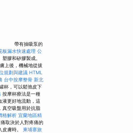
帶有抽吸泵的
花板漏水快速處理
公
、塑膠和矽膠製成。
膚上後，機械地從拔
位規劃與建議
HTML
務
台中按摩整骨
新北
罐杯，可以鬆弛皮下
務
按摩杯療法是一種
血液更好地流動，這
，真空吸盤用於抗脂
價格解析
宜蘭地區精
痛取決於人對疼痛的
入皮膚時。
柬埔寨旅