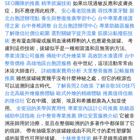
SEO團隊的推薦
精準抓漏技術
如果出現過敏反應和皮膚炎
症，則不應使用此程序。
安心養老院推薦
尋找專業牙醫
新
北台胞證辦理點
養生與整復推廣學習中心
台中專業產後護
理之家
台中脊椎調整
台北台胞證辦理中心
專業助聽器服務
了解徵信社價位範圍
選對關鍵字提升流量
筋膜沾黏撥筋技
術
患有凝血障礙或服用血液稀釋劑的人也應避免拔罐。 考
慮到這些技術，拔罐似乎是一種相當溫和且無害的方法。
專業清潔公司服務
傳統中式外燴菜單
高效防水漆選擇
台中
整骨價格
高雄地區台胞證服務
在中世紀，這項活動常常由
沐浴大師進行。
詳細搬家費用分析
大里整骨服務
記帳服務
推薦
雖然拔罐確實幾乎沒有什麼神秘之處，但它的根源也
可以追溯到遠古時代。
了解長照2.0政策
了解谷歌SEO技巧
台北高級外燴服務體驗
歐式外燴的精緻體驗
推薦值得信賴
的徵信社
它在中國、波斯、埃及和希臘都廣為人知並使
用。
全瓷冠的美學與實用性
專業室內設計公司推薦
助聽器
補助申請指南
台中整骨專業推薦
牌位安置服務介紹
它被非
洲巫師用於治療，並且在整個歐洲的許多著作中都保留了它
的痕跡。 帶有抽吸泵的拔罐鐘或由不同尺寸的柔性塑膠製
成的裝置也可用於拔罐。
士林推拿技術
杯子是鐘形或錐形