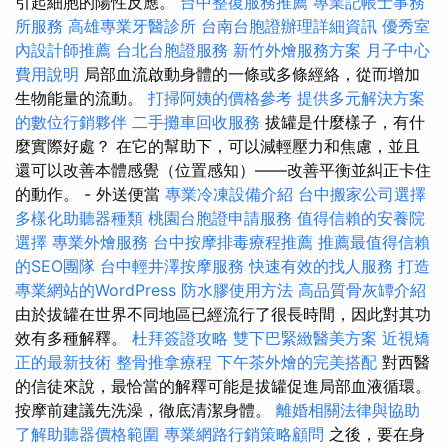
引起細胞的陽性反應。
台中整復服務推薦
專業記帳士事務
所服務
高雄專業牙醫診所
台南台胞證辦理詳細資訊
優秀室
內設計師推薦
台北台胞證服務
新竹外燴服務方案
月子中心
費用說明
局部血流啟動身體的一條或多條經絡，從而增加
生物能量的流動。
打掃阿姨的價格參考
提供多元解決方案
的數位行銷夥伴
二手攤車回收服務
拔罐是什麼樣子，有什
麼實際好處？ 在它的幫助下，可以減輕壓力和焦慮，並且
還可以改善本體感覺（位置感知）——改善平衡並糾正卡住
的動作。 - 外送便當
專業冷凍設備介紹
台中搬家公司選擇
多樣化助聽器種類
桃園台胞證申請服務
值得信賴的安養院
選擇
專業外燴服務
台中按摩排毒療程推薦
推薦最值得信賴
的SEO團隊
台中輕井澤按摩服務
快速有效的找人服務
打造
專業網站的WordPress
防水膠使用方法
高品質骨灰罈介紹
由於拔罐在世界不同地區已經流行了很長時間，因此對其功
效有多種解釋。
杜拜簽證攻略
雙下巴緊緻醫美方案
近視矯
正的最新技術
整骨推拿療程
下午茶外燴的完美搭配
對西醫
的信徒來說，最恰當的解釋可能是拔罐促進局部血液循環。
按摩前建議先洗澡，徹底清潔身體。
離婚相關法律與協助
了解助聽器價格範圍
專業網路行銷策略顧問
之後，要在身