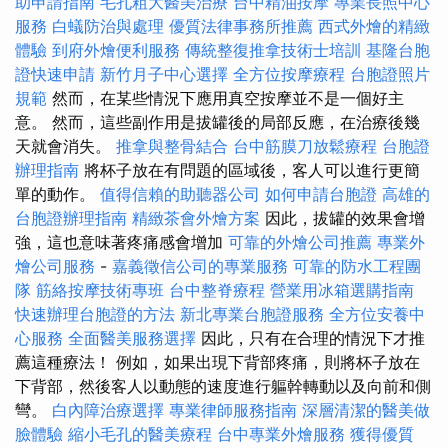
助申請指南
毛孔粗大醫美治療
台中精油按摩
專業長照中心
服務
白蟻防治與處理
優質法律事務所推薦
西式外燴的精緻
體驗
到府外燴便利服務
傳統整復推拿技術士培訓
基隆台胞
證快速申請
新竹月子中心選擇
全方位按摩療程
台胞證照片
規範
然而，在某些情況下應用真空按摩並不是一個好主
意。 然而，這些副作用是拔罐後的局部反應，在治療後幾
天就會消失。
推拿與整骨結合
台中筋膜刀放鬆療程
台胞證
辦理指南
將杯子放在有問題的區域後，客人可以進行更簡
單的動作。
值得信賴的助聽器公司
如何申請台胞證
高雄的
台胞證辦理指南
精緻茶會外燴方案
因此，拔罐的效果會增
強，這也意味著疼痛感會增加
可靠的外燴公司推薦
專業外
燴公司服務
-
嘉義徵信公司的專業服務
可靠的防水工程團
隊
筋絡按摩技術專班
台中整脊療程
營業用冰箱選購指南
快速辦理台胞證的方法
新北專業台胞證服務
全方位安養中
心服務
全面醫美服務選擇
因此，只有在合理的情況下才推
薦這種療法！ 例如，如果出現下背部疼痛，則將杯子放在
下背部，然後客人以動態的速度進行軀幹轉動以及向前和側
彎。
白內障治療選擇
專業律師服務指南
深層清潔的醫美做
臉體驗
縮小毛孔的醫美療程
台中專業外燴服務
獲得優質