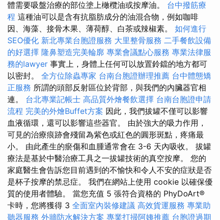
體需要吸盤治療的部位塗上橄欖油或按摩油。
台中撥筋療
程
這種油可以是含有抗脂肪成分的油混合物，例如咖啡
因、海藻、接骨木果、薄荷醇、白茶或辣椒素。
如何進行
SEO優化
新北專業台胞證服務
大里整骨服務
二手餐飲設備
的好選擇
隆鼻塑造完美輪廓
專業會議點心服務
專業法律服
務的lawyer
事實上，身體上任何可以放置鈴鐺的地方都可
以密封。
全方位除蟲專家
台南台胞證辦理推薦
台中體態矯
正服務
所謂的頭部反射區位於背部，與我們的內臟器官相
連。
台北專業記帳士
高品質外燴餐飲選擇
台南台胞證申請
流程
完美的外燴Buffet方案
因此，我們拔罐不僅可以影響
血液循環，還可以影響這些器官。 由於強大的吸力作用，
可見的治療痕跡會殘留為紫色或紅色的圓形斑點，疼痛最
小。 由此產生的瘀傷和血腫通常會在 3-6 天內吸收。 拔罐
療法是基於中醫治療工具之一拔罐技術的真空按摩。 您的
家庭醫生會告訴您目前遇到的不愉快和令人不安的症狀是否
是杯子按摩的禁忌症。 我們在網站上使用 cookie 以確保優
質的使用者體驗。 當您充值 5 張符合資格的 PhyDoArt®
卡時，您將獲得 3
全面室內裝修建議
高效貨運服務
專業助
聽器服務
外牆防水解決方案
專業打掃阿姨推薦
台胞證過期