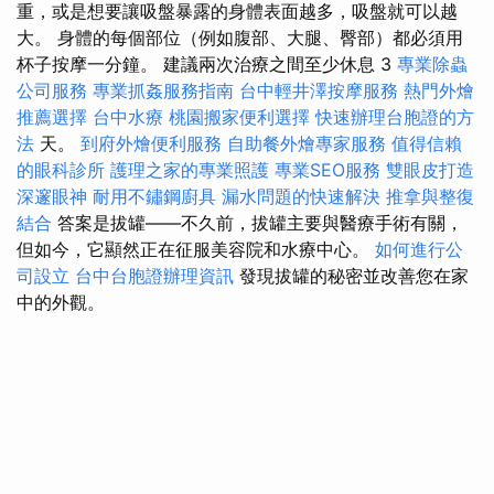
重，或是想要讓吸盤暴露的身體表面越多，吸盤就可以越
大。 身體的每個部位（例如腹部、大腿、臀部）都必須用
杯子按摩一分鐘。 建議兩次治療之間至少休息 3
專業除蟲
公司服務
專業抓姦服務指南
台中輕井澤按摩服務
熱門外燴
推薦選擇
台中水療
桃園搬家便利選擇
快速辦理台胞證的方
法
天。
到府外燴便利服務
自助餐外燴專家服務
值得信賴
的眼科診所
護理之家的專業照護
專業SEO服務
雙眼皮打造
深邃眼神
耐用不鏽鋼廚具
漏水問題的快速解決
推拿與整復
結合
答案是拔罐——不久前，拔罐主要與醫療手術有關，
但如今，它顯然正在征服美容院和水療中心。
如何進行公
司設立
台中台胞證辦理資訊
發現拔罐的秘密並改善您在家
中的外觀。