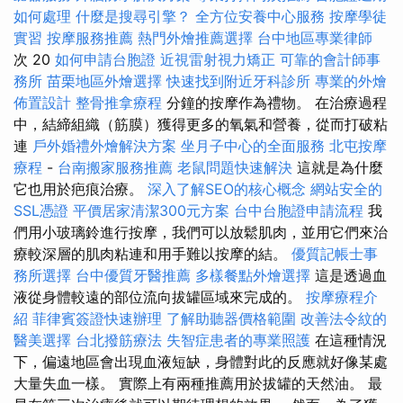
如何處理
什麼是搜尋引擎？
全方位安養中心服務
按摩學徒
實習
按摩服務推薦
熱門外燴推薦選擇
台中地區專業律師
次 20
如何申請台胞證
近視雷射視力矯正
可靠的會計師事
務所
苗栗地區外燴選擇
快速找到附近牙科診所
專業的外燴
佈置設計
整骨推拿療程
分鐘的按摩作為禮物。 在治療過程
中，結締組織（筋膜）獲得更多的氧氣和營養，從而打破粘
連
戶外婚禮外燴解決方案
坐月子中心的全面服務
北屯按摩
療程
-
台南搬家服務推薦
老鼠問題快速解決
這就是為什麼
它也用於疤痕治療。
深入了解SEO的核心概念
網站安全的
SSL憑證
平價居家清潔300元方案
台中台胞證申請流程
我
們用小玻璃鈴進行按摩，我們可以放鬆肌肉，並用它們來治
療較深層的肌肉粘連和用手難以按摩的結。
優質記帳士事
務所選擇
台中優質牙醫推薦
多樣餐點外燴選擇
這是透過血
液從身體較遠的部位流向拔罐區域來完成的。
按摩療程介
紹
菲律賓簽證快速辦理
了解助聽器價格範圍
改善法令紋的
醫美選擇
台北撥筋療法
失智症患者的專業照護
在這種情況
下，偏遠地區會出現血液短缺，身體對此的反應就好像某處
大量失血一樣。 實際上有兩種推薦用於拔罐的天然油。 最