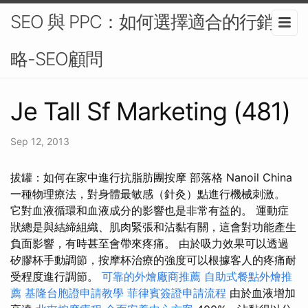
SEO 與 PPC：如何選擇適合的行銷策
略-SEO顧問
Je Tall Sf Marketing (481)
Sep 12, 2013
拔罐：如何在家中進行抗脂肪團按摩 部落格 Nanoil China
一種物理療法，對身體最敏感（針灸）點進行機械刺激。
它對血液循環和血液成分的影響也是非常有益的。 運動症
狀總是與結締組織、肌肉緊張和沾黏有關，這會對功能產生
負面影響，有時甚至會帶來疼痛。 由於吸力效果可以透過
矽膠杯手動調節，按摩杯治療的強度可以根據客人的疼痛耐
受程度進行調節。
可靠的外燴廠商推薦
自助式餐點外燴推
薦
基隆台胞證申請教學
菲律賓簽證申請流程
由於血液增加