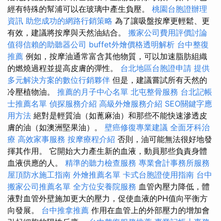
經有特殊的幫浦可以在玻璃中產生負壓。
桃園台胞證辦理
資訊
助您成功的網路行銷策略
為了讓吸盤按摩更輕鬆、更
有效，建議將按摩與天然油結合。
搬家公司費用評價討論
值得信賴的助聽器公司
buffet外燴價格透明解析
台中整復
推薦
例如，按摩油通常富含其他物質，可以加速脂肪組織
的燃燒過程並提高皮膚的彈性。
台北地區台胞證申請
提供
多元解決方案的數位行銷夥伴
但是，建議嘗試所有天然的
冷壓植物油。
推薦的月子中心名單
北屯整骨服務
台北記帳
士推薦名單
偵探服務介紹
高級外燴服務介紹
SEO關鍵字應
用方法
絕對是輕質油（如蓖麻油）和那些不能快速滲透皮
膚的油（如澳洲堅果油）。
壁癌修復專業建議
全面牙科治
療
高效家事服務
按摩療程介紹
否則，油可能無法很好地發
揮其作用。 它開始大力產生新的血液，動員那些負責身體
血液供應的人。
精準的聽力檢查服務
專業會計事務所服務
屋頂防水施工指南
外燴推薦名單
卡式台胞證使用指南
台中
搬家公司推薦名單
全方位安養院服務
血管內壓力降低，體
液對血管外壁施加更大的壓力，促使血液的PH值向平衡方
向發展。
台中推拿推薦
作用在血管上的外部壓力的增加會