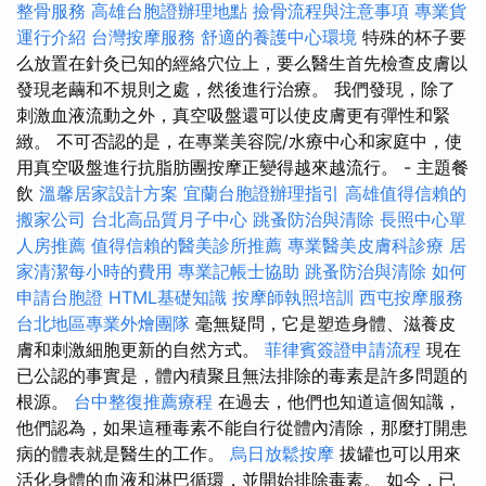
整骨服務
高雄台胞證辦理地點
撿骨流程與注意事項
專業貨
運行介紹
台灣按摩服務
舒適的養護中心環境
特殊的杯子要
么放置在針灸已知的經絡穴位上，要么醫生首先檢查皮膚以
發現老繭和不規則之處，然後進行治療。 我們發現，除了
刺激血液流動之外，真空吸盤還可以使皮膚更有彈性和緊
緻。 不可否認的是，在專業美容院/水療中心和家庭中，使
用真空吸盤進行抗脂肪團按摩正變得越來越流行。 - 主題餐
飲
溫馨居家設計方案
宜蘭台胞證辦理指引
高雄值得信賴的
搬家公司
台北高品質月子中心
跳蚤防治與清除
長照中心單
人房推薦
值得信賴的醫美診所推薦
專業醫美皮膚科診療
居
家清潔每小時的費用
專業記帳士協助
跳蚤防治與清除
如何
申請台胞證
HTML基礎知識
按摩師執照培訓
西屯按摩服務
台北地區專業外燴團隊
毫無疑問，它是塑造身體、滋養皮
膚和刺激細胞更新的自然方式。
菲律賓簽證申請流程
現在
已公認的事實是，體內積聚且無法排除的毒素是許多問題的
根源。
台中整復推薦療程
在過去，他們也知道這個知識，
他們認為，如果這種毒素不能自行從體內清除，那麼打開患
病的體表就是醫生的工作。
烏日放鬆按摩
拔罐也可以用來
活化身體的血液和淋巴循環，並開始排除毒素。 如今，已