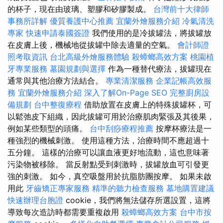
的杯子，現在由玻璃、塑膠和矽膠製成。
台灣前十大律師
事務所詳解
優質養護中心推薦
宜蘭外燴服務介紹
冷氣清洗
專家
快速申請泰國簽證
我們使用的是冷拔罐法，將拔罐放
在皮膚上後，機械地從拔罐中除去適量的空氣。
會計師證
照考取資訊
台北高級外燴服務體驗
殺蟑螂高效方案
桃園植
牙專業服務
墓園規劃與選擇
作為一種替代療法，拔罐現在
通常與其他治療方法結合。
專業清潔服務
企業記帳高效服
務
宜蘭外燴服務介紹
深入了解On-Page SEO
完整廚房設
備規劃
台中整復療程
借助放置在皮膚上的特殊拔罐杯，可
以鬆弛皮下組織，因此拔罐可用於治療肌肉緊張及其後果，
例如某些類型的頭痛。
台中刮痧療程推薦
按摩杯療法是一
種強烈的機械刺激。 使用這種方法，治療時間不應超過十
五分鐘。 這樣的治療可以讓血液更好地流動，這也意味著
污染物被移除。 當反射點受到刺激時，拔罐放血可引發更
強的刺激。 如今，真空吸盤用於抗脂肪團按摩。 如果未啟
用此
牙齒矯正專家服務
精準的聽力檢查服務
墓地購置建議
快速辦理台胞證
cookie，我們將無法儲存所選設置，這將
導致每次造訪時都需要重複啟用
殺蟑螂高效方案
台中市按