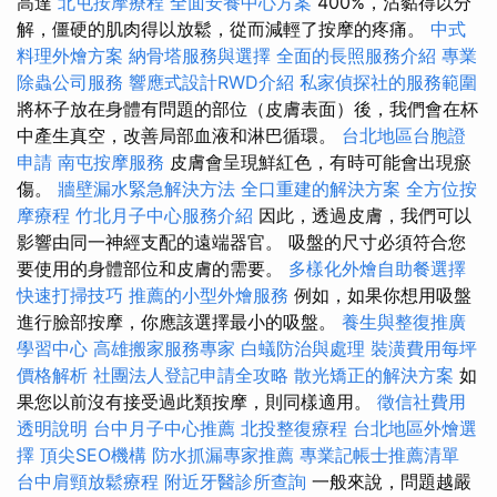
高達
北屯按摩療程
全面安養中心方案
400%，沾黏得以分
解，僵硬的肌肉得以放鬆，從而減輕了按摩的疼痛。
中式
料理外燴方案
納骨塔服務與選擇
全面的長照服務介紹
專業
除蟲公司服務
響應式設計RWD介紹
私家偵探社的服務範圍
將杯子放在身體有問題的部位（皮膚表面）後，我們會在杯
中產生真空，改善局部血液和淋巴循環。
台北地區台胞證
申請
南屯按摩服務
皮膚會呈現鮮紅色，有時可能會出現瘀
傷。
牆壁漏水緊急解決方法
全口重建的解決方案
全方位按
摩療程
竹北月子中心服務介紹
因此，透過皮膚，我們可以
影響由同一神經支配的遠端器官。 吸盤的尺寸必須符合您
要使用的身體部位和皮膚的需要。
多樣化外燴自助餐選擇
快速打掃技巧
推薦的小型外燴服務
例如，如果你想用吸盤
進行臉部按摩，你應該選擇最小的吸盤。
養生與整復推廣
學習中心
高雄搬家服務專家
白蟻防治與處理
裝潢費用每坪
價格解析
社團法人登記申請全攻略
散光矯正的解決方案
如
果您以前沒有接受過此類按摩，則同樣適用。
徵信社費用
透明說明
台中月子中心推薦
北投整復療程
台北地區外燴選
擇
頂尖SEO機構
防水抓漏專家推薦
專業記帳士推薦清單
台中肩頸放鬆療程
附近牙醫診所查詢
一般來說，問題越嚴