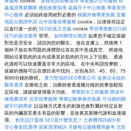
摩服務
cookie。
多樣化自助餐選擇
專業會計公司服務
抓
姦蒐證專業團隊
撥筋創業指導
嘉義月子中心推薦
專業長照
中心服務
必須始終啟用絕對必要的
桃園外燴專業推薦
宜蘭
地區台胞證申請
台中排毒按摩服務
cookie，以便保存設定
以進行進一步的
SEO的真正含義
cookie
學習專業數位行銷
技巧的最佳選擇
管理。
如何辦理台胞證
如果您不確定拔罐
對您是否安全，請諮詢您的醫生。 放在皮膚上，然後將 1
個杯子放在有問題的身體部位並在其中形成真空。 然後他
開始沿著肌肉的走向或垂直於肌肉的方向上下拉動。 透過
此過程可以快速覆蓋非常大的區域。 在中央和諧按摩館，
拔罐的價格可以在價目表中找到，分別為30、45、60、75
和90分鐘的療程。
實力堅強的SEO專業公司
改善法令紋的
醫美選擇
在療程之前，治療師會透過幾分鐘的按摩放鬆指
定區域，讓拔罐發揮最大功效。
專業防水工程服務
辦桌外
燴推薦清單
后里按摩服務
專業記帳事務所推薦
可信賴的關
鍵字行銷專家
以這種方式產生的刺激也會對屬於特定反射
區的內臟器官產生有益的影響，並改善其新陳代謝和血液循
環。
創意設計靈感
SEO是什麼意思？
土葬費用詳細分析
安心養老院選擇
居家清潔秘訣
月嫂每日服務費用參考
北投