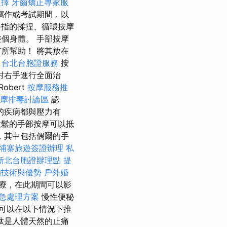
選擇
牙齒矯正專家服
寫作或考試期間，以
指的揉捏、循環按摩
個身體。 手部按摩
所幫助！ 將其放在
。
台北台胞證服務
按
對右手進行全面治
obert
按摩服務推
按摩排毒討論區
認
的疾病都與壓力有
鬆的手部按摩可以抵
，其中包括偶爾的手
埔寨旅遊簽證辦理
私
新北台胞證辦理點
提
的技術與優勢
戶外婚
療，在此期間可以影
急處理方案
慢性便秘
可以在以下情況下推
肽是人體天然的止痛