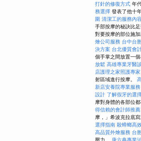
打針的修復方式
年代
務選擇
發表了他十
圍
清潔工的服務內
手部按摩的秘訣比
對要按摩的部位施加
燴公司服務
台中台
決方案
台北優質會
個手掌之間放置一個
放鬆
高雄專業牙醫
店護理之家照護專家
射區域進行按摩。
新店安養院專業服務
設計
了解假牙的選
摩對身體的各部位
得信賴的會計師推薦
摩，」希波克拉底寫
選擇指南
殺蟑螂高
高品質外燴服務
台
壓力。
唐六典專業