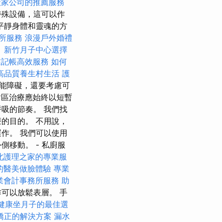
搬家公司的推薦服務
特殊設備，這可以作
平靜身體和靈魂的方
所服務
浪漫戶外婚禮
。
新竹月子中心選擇
業記帳高效服務
如何
高品質養生村生活
護
能障礙，還要考慮可
區治療應始終以短暫
吸的節奏。 我們找
的目的。 不用說，
作。 我們可以使用
移動。 - 私廚服
北護理之家的專業服
的醫美做臉體驗
專業
業會計事務所服務
助
可以放鬆表層。 手
健康坐月子的最佳選
矯正的解決方案
漏水