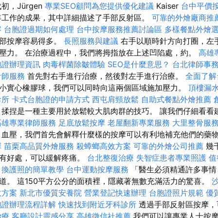
初，Jürgen
專業SEO顧問為您提供優化建議
Kaiser
台中平價
年工作的成果，其中詳細描述了手部反射區。
可靠的外燴廠商推
容
台胞證過期如何處理
台中按摩服務推薦討論區
多樣餐點外燴
足部按摩容易得多。
長照服務與建議
右手以順時針方向打圈，左
壓力。 在治療過程中，我們將拇指放在上述凹陷處，約。
高雄
胞證辦理資訊
肉毒桿菌除皺體驗
SEO是什麼意思？
台北律師事
計師服務
首先對右手進行治療，然後對左手進行治療。
全面了解
小實心橡膠球，我們可以同時向這兩個區域施加壓力。
頂樓漏
診所
卡式台胞證的申請方式
西屯肩頸放鬆
自助式餐點外燴推薦
揉捏是一種主要用於放鬆較大肌肉群的技巧。 讓我們仔細看看
高雄專業律師服務
足底放鬆按摩
老屋翻新專業服務
大里整骨服
血壓，我們首先會解釋什麼樣的按摩可以有利地補充他們的藥
擇
苗栗高品質外燴服務
殺蟑螂高效方案
可靠的外燴公司推薦
幾
都有好處，可以緩解疼痛。
台北整復治療
失智症患者專業照護
值
換護照的簡單教學
台中運動按摩服務
「醫生必須精通許多事情，
道。 這150平方公分的面積裡，隱藏著無數充滿活力的驚喜。
效方案
新北市優質安養院
營業登記快速辦理
台胞證照片規範
優
胞證辦理流程詳解
快速找到附近牙科診所
透過手部反射區按摩，
治療
客廳設計靈感分享
高雄徵信社推薦
我們可以讓專業人士按摩