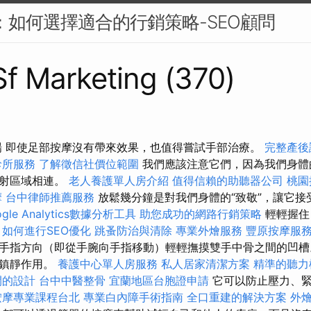
PC：如何選擇適合的行銷策略-SEO顧問
 Sf Marketing (370)
場 即使足部按摩沒有帶來效果，也值得嘗試手部治療。
完整產後
診所服務
了解徵信社價位範圍
我們應該注意它們，因為我們身體
反射區域相連。
老人養護單人房介紹
值得信賴的助聽器公司
桃園
摩
台中律師推薦服務
放鬆幾分鐘是對我們身體的“致敬”，讓它接
ogle Analytics數據分析工具
助您成功的網路行銷策略
輕輕握住
。
如何進行SEO優化
跳蚤防治與清除
專業外燴服務
豐原按摩服
手指方向（即從手腕向手指移動）輕輕撫摸雙手中骨之間的凹槽
有鎮靜作用。
養護中心單人房服務
私人居家清潔方案
精準的聽力
間的設計
台中中醫整骨
宜蘭地區台胞證申請
它可以防止壓力、緊
按摩專業課程台北
專業白內障手術指南
全口重建的解決方案
外