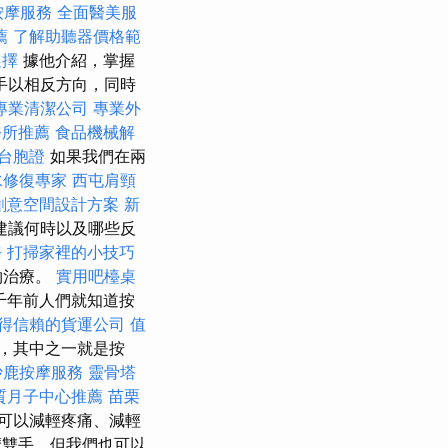
按摩服務
全面醫美服
薦
了解助聽器價格範
選擇
據他介紹，掌握
手以相反方向，同時
專業清潔公司
專業外
務所推薦
食品機械解
台胞證
如果我們在兩
水修復專家
西屯肩頸
創意空間設計方案
新
建議何時以及哪些反
務
打掃家裡的小技巧
物治療。
實用吧檯桌
千年前人們就知道按
得信賴的貨運公司
值
其中​​之一就是按
沙鹿按摩服務
靈骨塔
質月子中心推薦
苗栗
可以減輕疼痛、減輕
雙手，但我們也可以