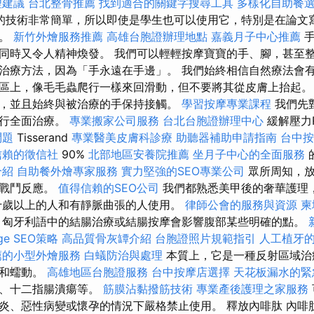
理建議
台北整骨推薦
找到適合的關鍵字搜尋工具
多樣化自助餐
的技術非常簡單，所以即使是學生也可以使用它，特別是在論文
奮。
新竹外燴服務推薦
高雄台胞證辦理地點
嘉義月子中心推薦
手
同時又令人精神煥發。 我們可以輕輕按摩寶寶的手、腳，甚至整
治療方法，因為「手永遠在手邊」。 我們始終相信自然療法會有
區上，像毛毛蟲爬行一樣來回滑動，但不要將其從皮膚上抬起
，並且始終與被治療的手保持接觸。
學習按摩專業課程
我們先
進行全面治療。
專業搬家公司服務
台北台胞證辦理中心
緩解壓力R
問題
Tisserand
專業醫美皮膚科診療
助聽器補助申請指南
台中
信賴的徵信社
90%
北部地區安養院推薦
坐月子中心的全面服務
介紹
自助餐外燴專家服務
實力堅強的SEO專業公司
眾所周知，放
或戰鬥反應。
值得信賴的SEO公司
我們都熟悉美甲後的奢華護理
十歲以上的人和有靜脈曲張的人使用。
律師公會的服務與資源
柬
匈牙利語中的結腸治療或結腸按摩會影響腹部某些明確的點。
e SEO策略
高品質骨灰罈介紹
台胞證照片規範指引
人工植牙
薦的小型外燴服務
白蟻防治與處理
本質上，它是一種反射區域治
力和蠕動。
高雄地區台胞證服務
台中按摩店選擇
天花板漏水的緊
病、十二指腸潰瘍等。
筋膜沾黏撥筋技術
專業產後護理之家服務
炎、惡性病變或懷孕的情況下嚴格禁止使用。 釋放內啡肽 內啡