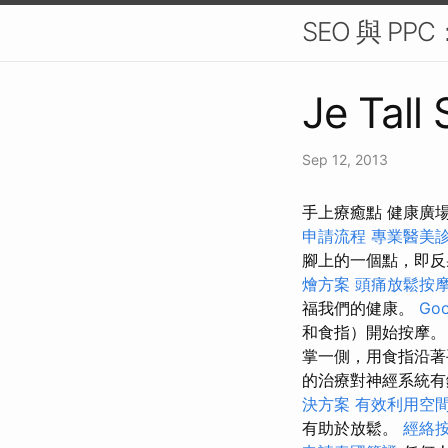
SEO 與 P
Je Tall
Sep 12, 2013
手上療癒點 健康廣
申請流程
專業醫美
腳上的一個點，即
燴方案
頭痛放鬆按
福我們的健康。
Go
和食指）開始按摩
掌一側，用食指沿著
的治療對神經系統
決方案
有效利用空
有助於放鬆。
經絡