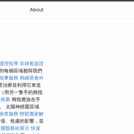
About
護理指導
菲律賓簽證
的每個區域都與我們
按摩服務
精緻茶會外
受治療並利用它來造
（用另一隻手的拇指
務推薦
拇指應放在手
。 太陽神經叢區域
檢查服務
輕鬆搬家解
張、焦慮的影響，並
燴擺盤藝術展示
快速