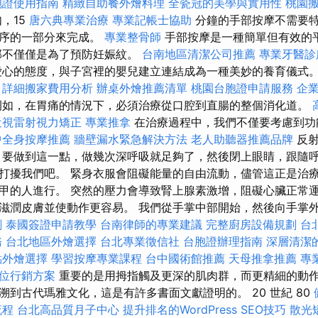
胞證使用指南
精緻自助餐外燴料理
全瓷冠的美學與實用性
桃園
，15
唐六典專業治療
專業記帳士協助
分鐘的手部按摩不需要
程序的一部分來完成。
專業整骨師
手部按摩是一種簡單但有效的
部不僅僅是為了預防妊娠紋。
台南地區清潔公司推薦
專業牙醫診
愛心的態度，與子宮裡的嬰兒建立連結成為一種美妙的養育儀式
詳細搬家費用分析
辦桌外燴推薦清單
桃園台胞證申請服務
企
如，在胃痛的情況下，必須治療從口腔到直腸的整個消化道。
近視雷射視力矯正
專業推拿
在治療過程中，我們不僅要考慮到功
中全身按摩推薦
牆壁漏水緊急解決方法
老人助聽器推薦品牌
反射
 要做到這一點，做幾次深呼吸就足夠了，然後閉上眼睛，跟隨呼
打擾我們吧。 緊身衣服會阻礙能量的自由流動，儘管這正是治療
甲的人進行。 突然的壓力會導致腎上腺素激增，阻礙心臟正常運
滋潤皮膚並使動作更容易。 我們從手掌中部開始，然後向手掌外側
劃
泰國簽證申請教學
台南律師的專業建議
完整廚房設備規劃
台
務
台北地區外燴選擇
台北專業徵信社
台胞證辦理指南
深層清潔
點外燴選擇
學習按摩專業課程
台中國術館推薦
天母推拿推薦
專
位行銷方案
重要的是用拇指觸及更深的肌肉群，而更精細的動作
溯到古代瑪雅文化，這是有許多書面文獻證明的。 20 世紀 80
流程
台北高品質月子中心
提升排名的WordPress SEO技巧
散光