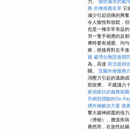
力。
牆壁漏水的處
務
外燴推薦名單
它
減少引起頭痛的興
令人愉悅和放鬆，但
也是一種非常有益的
另一隻手相應的反射
摩時要有感覺、均勻
療，然後再對左手
薦
處理台胞證過期
為，高達
新北值得
關。
宜蘭外燴服務
消壓力引起的逃跑
部按摩。 不建議六
家偵探社的服務範圍
升網頁體驗的On Pag
禮外燴解決方案
推
響大腸神經叢的張
（便秘）、膽道疾
薦然而，在急性結腸