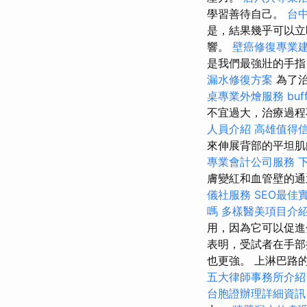
學習善待自己。
台
是，結果幾乎可以立
響。
壁癌修復專業
是我們最強壯的手指
漏水修復方案
為了治
桌專業外燴服務
bu
不宜過大，治療過程
人員介紹
高雄值得
來伸展背部的平坦
專業會計公司服務
膚變紅和血管壁的
儀社服務
SEO最佳
嗎
多樣醫美項目介
用，因為它可以促進
表明，受試者在手部
也更強。 上淋巴路
五大律師事務所介紹
台胞證辦理詳細資訊