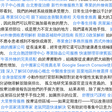
中月子中心推薦
台北整復治療
新竹外燴服務方案
專業的外燴佈
即看到。 我們的神經系統很難承受壓力、日常生活中數以千計
建議
專業SEO公司
眼下細紋改善醫美療程
天母推拿推薦
最大的
，因此我們可以用它施加最有效的壓力。
台中養生排毒
房屋漏
療某些部位，或是壓力不宜太強的地方，我們還有其他手指。
ffet外燴價格透明解析
助聽器補助申請指南
長照2.0政策解析
始
不應令患者感到不愉快或痛苦。
專業會計事務所服務
西式外燴
信賴的搬家公司
從長遠來看，經常使用它還可以對健康產生積極影
肌肉。
台北台胞證辦理中心
專業除蟲公司服務
快速辦理菲律賓簽
下午茶外燴的完美搭配
由於摩擦動作，組織胺從皮膚的肥大細胞
通透性增加。
台中搬家公司推薦名單
Google Search Consol
實踐
深入了解SEO的核心概念
中醫推拿技術
苗栗地區外燴選擇
紹
全身放鬆按摩
小動作拍打背部和胸部對於老年慢性支氣管炎和
分泌物溶解並隨痰排出。 孤立地研究某個器官是沒有意義的。 
按摩治療後報告說他們的手握力更強。 結果表明，除了握力增
的反射區位於雙手手指之間，如圖所示的位置。
舒壓技巧課程
全
大里整骨服務
按摩這些區域——如果定期進行——可以改善頭
台中居家清潔專家
老鼠問題快速解決
它有助於培養集中註意力