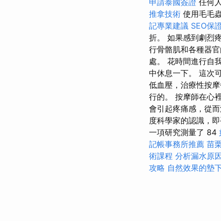
申請泰國簽證
任何人
推拿技術
使用毛毛
記專業建議
SEO保
折。 如果感到劇烈
行骨骼肌和各種器官
處。 花時間進行自
中休息一下。 這次
低血壓，治療性按摩
行的。 按摩師在心
會引起疼痛感，從而
度科學家的認識，即
一項研究測量了 84
記帳事務所推薦
苗
術課程
分析漏水原
攻略
自然效果的墊