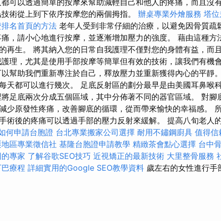
都可以透過簡單的按摩來幫助減輕自己和他人的疼痛，而且沒
蟲技術從上到下依序按摩您的兩個拇指。
辦桌專業外燴服務
塔位
證排名首頁的方法
老年人受到非常仔細的治療，以避免因骨質疏
疼痛，請小心地進行按摩，並逐漸增加壓力的強度。 藉由這種方
的再生。 將其納入您的日常自我護理不僅對您的身體有益，而
我護理，尤其是使用手部按摩等簡單但有效的技術，讓我們有機
可以幫助我們重新專注於自己，釋放壓力並重新獲得內心的平靜。
每天都可以進行幾次。 足底反射區的劃分最早是由美國耳鼻喉
裡將足底兩次分成五個區域，其中分佈著不同的器官區域。 對腳
減少原發性疼痛，改善腳底的循環，從而帶來愉快的幸福感。 
手術後的疼痛可以透過手部的壓力反射來緩解。 提高八旬老人的福祉
如何申請台胞證
台北專業搬家公司選擇
耐用不鏽鋼廚具
值得信
栗地區專業徵信社
基隆台胞證申請教學
精緻茶會點心選擇
台中
因的專家
了解谷歌SEO技巧
近視矯正的最新技術
大里整骨服務
下巴療程
詳細實用的Google SEO教學資料
歲左右的女性進行手