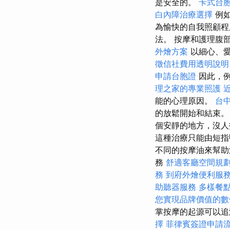
是安全的。
卡式台
白內障治療選擇
例如
為愉快的自我照顧
法。 按摩和護理腹
外燴方案
以細心、
徵信社費用透明說明
申請台胞證
因此，例
理之家的專業照護
能的心理原因。
台
的放鬆開始和結束。
個安靜的地方，沒人
這種治療只能由短指
不同的按摩油來幫助
務
舒適客廳空間規
務
到府外燴便利服
助聽器服務
多樣餐
您實現品牌價值的數
掌按摩的起源可以追
擇
菲律賓簽證申請