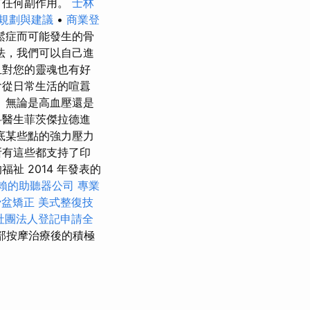
有任何副作用。
士林
規劃與建議
•
商業登
鬆症而可能發生的骨
法，我們可以自己進
且對您的靈魂也有好
會從日常生活的喧囂
 無論是高血壓還是
科醫生菲茨傑拉德進
底某些點的強力壓力
所有這些都支持了印
 2014 年發表的
賴的助聽器公司
專業
骨盆矯正
美式整復技
社團法人登記申請全
部按摩治療後的積極