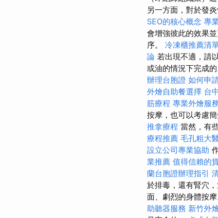
另一方面，對於發炎
SEO的核心概念
專
會增強彼此的效果
序。
冷凍櫃推薦清
論
若出現不適，請以
或油的情況下完成
辦理台胞證
如何申
外燴自助餐選擇
台
筋療程
專業外燴服
按摩，也可以考慮簡
推拿療程
當然，有些
療程推薦
毛孔粗大
設立公司專業協助
作
業推薦
值得信賴的
蘭台胞證辦理指引
於排毒，還有腎穴，
面、劇烈的身體按
助聽器服務
新竹外