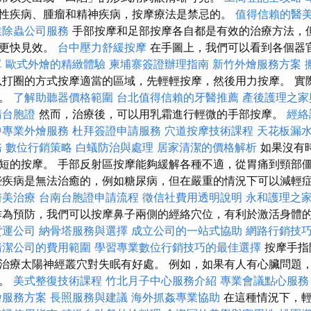
性疾病、腫瘤和精神疾病，按摩療法是禁忌的。
值得信賴的醫
業除蟲公司服務
手部按摩和足部按摩各自都是有效的治療方法，
並更快見效。
台中壓力舒緩按摩
在手圖上，我們可以看到各個器
單
歐式外燴的精緻體驗
柬埔寨簽證辦理指南
新竹外燴服務方案
打圈的方式按摩適當的區域，先輕輕按摩，然後用力按摩。 實
的。
了解助聽器價格範圍
台北值得信賴的牙醫推薦
產後護理之家
請台胞證
然而，治療後，可以用乳霜進行輕微的手部按摩。
經絡
中專業外燴服務
杜拜簽證申請服務
穴道按摩技術課程
天花板漏
務
數位行銷策略
白蟻防治與處理
居家清潔的價格解析
如果沒有
短的按摩。 手部反射區按摩能夠緩解各種不適，從胃痛到頸部
疾病是無法治癒的，例如糖尿病，但在嚴重的情況下可以減輕
醫美治療
台南台胞證申請流程
徵信社費用透明說明
永和護理之
為預防，我們可以按摩鼻子兩側的經絡穴位，有利於激活身體
貨運公司
納骨塔服務與選擇
成立公司的一站式協助
網路行銷技
清潔公司的費用範圍
學習專業數位行銷技巧的最佳選擇
按摩手指
治療太陽神經叢穴對失眠有好處。 例如，如果有人有心臟問題
摩。
美式整復技術課程
竹北月子中心服務介紹
專業會議點心服務
燴服務方案
長照服務與建議
海外抓姦專業協助
在這種情況下，輕