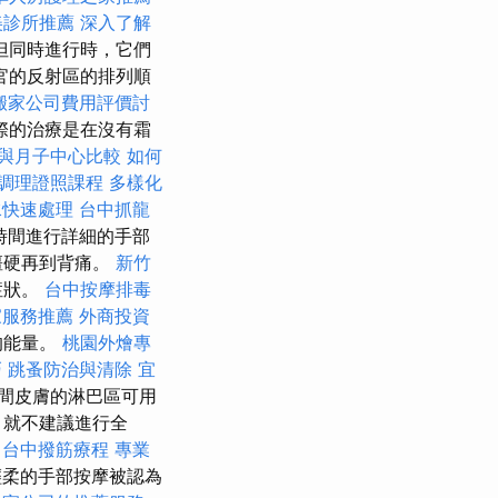
美診所推薦
深入了解
但同時進行時，它們
官的反射區的排列順
搬家公司費用評價討
際的治療是在沒有霜
與月子中心比較
如何
調理證照課程
多樣化
水快速處理
台中抓龍
時間進行詳細的手部
僵硬再到背痛。
新竹
症狀。
台中按摩排毒
家服務推薦
外商投資
的能量。
桃園外燴專
巧
跳蚤防治與清除
宜
間皮膚的淋巴區可用
，就不建議進行全
台中撥筋療程
專業
柔的手部按摩被認為