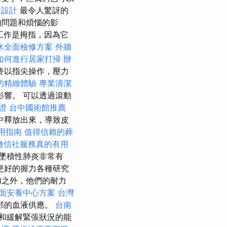
置設計
最令人驚訝的
的問題和煩惱的影
工作是拇指，因為它
水全面檢修方案
外牆
如何進行居家打掃
辦
終以指尖操作，壓力
的精緻體驗
專業清潔
響。 可以透過滾動
證
台中國術館推薦
中釋放出來，導致皮
e使用指南
值得信賴的葬
徵信社服務真的有用
墜積性肺炎非常有
更好的握力各種研究
加之外，他們的耐力
面安養中心方案
台灣
部的血液供應。
台南
和緩解緊張狀況的能