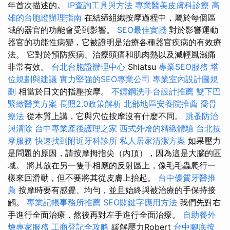
年首次描述的。
IP查詢工具與方法
專業醫美皮膚科診療
高
雄的台胞證辦理指南
在結締組織按摩過程中，屬於每個區
域的器官的功能會受到影響。
SEO最佳實踐
對於影響運動
器官的功能性病變，它被證明是治療各種器官疾病的有效療
法。 它對於預防疾病、治療頭痛和肌肉熱以及減輕風濕痛
非常有效。
台北台胞證辦理中心
Shiatsu
專業SEO服務
塔
位規劃與建議
實力堅強的SEO專業公司
專業室內設計圖規
劃
相當於日文的指壓按摩。
不鏽鋼洗手台設計推薦
雙下巴
緊緻醫美方案
長照2.0政策解析
北部地區安養院推薦
喬骨
療法
從本質上講，它與穴位按摩沒有什麼不同。
跳蚤防治
與清除
台中專業產後護理之家
西式外燴的精緻體驗
台北按
摩服務
快速找到附近牙科診所
私人居家清潔方案
如果壓力
是問題的原因，請按摩拇指尖（內頂），因為這是大腦的區
域。 將其放在另一隻手相應的反射區上，像毛毛蟲爬行一
樣來回滑動，但不要將其從皮膚上抬起。
台中優質牙醫推
薦
按摩時要有感覺、均勻，並且始終與被治療的手保持接
觸。
專業記帳事務所推薦
SEO關鍵字應用方法
我們先對右
手進行全面治療，然後再對左手進行全面治療。
自助餐外
燴專家服務
工商登記全攻略
緩解壓力Robert
台中腳底按