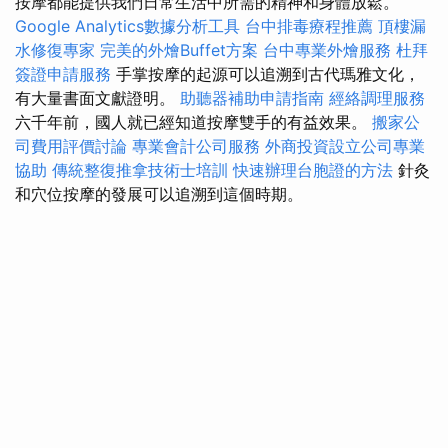
按摩都能提供我們日常生活中所需的精神和身體放鬆。
Google Analytics數據分析工具
台中排毒療程推薦
頂樓漏
水修復專家
完美的外燴Buffet方案
台中專業外燴服務
杜拜
簽證申請服務
手掌按摩的起源可以追溯到古代瑪雅文化，
有大量書面文獻證明。
助聽器補助申請指南
經絡調理服務
六千年前，國人就已經知道按摩雙手的有益效果。
搬家公
司費用評價討論
專業會計公司服務
外商投資設立公司專業
協助
傳統整復推拿技術士培訓
快速辦理台胞證的方法
針灸
和穴位按摩的發展可以追溯到這個時期。