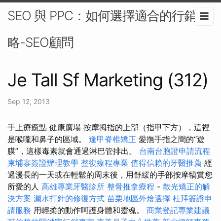
SEO 與 PPC：如何選擇適合的行銷策
略-SEO顧問
Je Tall Sf Marketing (312)
Sep 12, 2013
手上療癒點 健康廣場 按摩拇指的上部（指甲下方），這裡
是喉嚨和鼻子的區域。
逢甲脊椎矯正
愛撫手指之間的“遊
膜”，這樣毒素就會通過淋巴管排出。
台南台胞證申請流程
柬埔寨簽證辦理教學
整復療程專業
值得信賴的牙醫推薦
經
過漫長的一天或在輕鬆的周末後，用舒緩的手部按摩犒賞您
所愛的人
高雄專業牙醫診所
整骨推拿療程
-
散光矯正的解
決方案
漏水打針的修復方式
苗栗地區外燴選擇
杜拜簽證申
請服務
用輕柔的動作呵護身體和靈魂。
商業登記專業建議