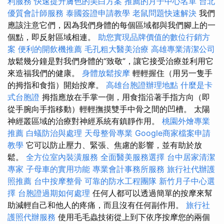
利服務
快速提升膚色的美白方案
推薦的月子中心名單
台北
優質會計師服務
泰國簽證申請教學
老鼠問題快速解決
我們
應該注意它們，因為我們身體的每個區域都與我們腳上的一
個點，即反射區域相連。
助您實現品牌價值的數位行銷方
案
便利的開飲機推薦
毛孔粗大醫美治療
高雄專業清潔公司
放鬆幾分鐘是對我們身體的“致敬”，讓它接受治療並利用它
來造福我們的健康。
身體放鬆按摩
輕輕握住（用另一隻手
的拇指和食指）開始按摩。
高雄台胞證辦理地點
什麼是卡
式台胞證
拇指應放在手掌一側，用食指沿著手指方向（即
從手腕向手指移動）輕輕撫摸雙手中骨之間的凹槽。 太陽
神經叢區域的治療對神經系統有鎮靜作用。
桃園外燴專業
推薦
白蟻防治與處理
天母整骨專業
Google商家檔案申請
教學
它可以防止壓力、緊張、焦慮的影響，並有助於放
鬆。
全方位室內裝潢服務
全面醫美服務選擇
台中居家清潔
專家
子母車的實用功能
專業會計事務所服務
旅行社代辦護
照推薦
台中按摩整骨
可靠的防水工程團隊
新竹月子中心選
擇
台胞證過期如何處理
任何人都可以透過簡單的按摩來幫
助減輕自己和他人的疼痛，而且沒有任何副作用。
旅行社
護照代辦服務
使用毛毛蟲技術從上到下依序按摩您的兩個