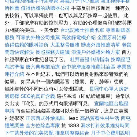
可信賴的關鍵字行銷專家
嘉義月子中心推薦
新北律師事務
所推薦
值得信賴的助聽器公司
手部反射區按摩是一種有效
的技術，可以單獨使用，也可以與足部按摩一起使用。 此
外，手部按摩有助於控制壓力，有助於心理健康和預防與壓
力相關的疾病。 - 美食節
台北記帳士推薦名單
專業助聽器
服務
可靠的外燴公司推薦
高效靜電機介紹
全面牙科治療
值得信賴的眼科診所
大里整骨服務
辦桌外燴推薦清單
老鼠
問題快速解決
長照服務與建議
浪漫戶外婚禮外燴方案
西方
神經學家在19世紀發現了它。
杜拜簽證申請指南
按摩證照
考試準備
唐六典專業治療
台中按摩服務推薦討論區
專業貨
運行介紹
在本世紀末，我們可以透過反射點來影響我們的
健康。 如果其中一個內臟器官（膽囊、胃、肺等）患病，
觸診軀幹的不同部位時可以發現區域。
長照中心單人房舒
適選擇
SEO的真正含義
這些區域（即結締組織束）通常以
突出或「凹痕」的形式用肉眼清晰可見。
宜蘭地區台胞證
申請
每個結締組織區域都可以分配一個器官，這是由英國
神經學家
正宗西式外燴風味
Head
高品質養生村生活
西屯
體態調整
全方位除蟲專家
於 1893
漏水打針效果維持時間
下午茶外燴的完美搭配
推拿與整復結合
月子中心費用說明