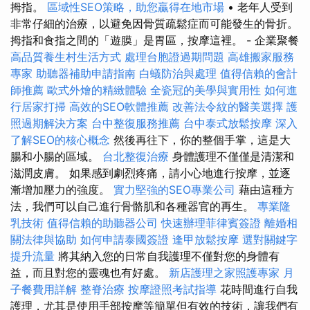
拇指。
區域性SEO策略，助您贏得在地市場
• 老年人受到
非常仔細的治療，以避免因骨質疏鬆症而可能發生的骨折。
拇指和食指之間的「遊膜」是胃區，按摩這裡。 - 企業聚餐
高品質養生村生活方式
處理台胞證過期問題
高雄搬家服務
專家
助聽器補助申請指南
白蟻防治與處理
值得信賴的會計
師推薦
歐式外燴的精緻體驗
全瓷冠的美學與實用性
如何進
行居家打掃
高效的SEO軟體推薦
改善法令紋的醫美選擇
護
照過期解決方案
台中整復服務推薦
台中泰式放鬆按摩
深入
了解SEO的核心概念
然後再往下，你的整個手掌，這是大
腸和小腸的區域。
台北整復治療
身體護理不僅僅是清潔和
滋潤皮膚。 如果感到劇烈疼痛，請小心地進行按摩，並逐
漸增加壓力的強度。
實力堅強的SEO專業公司
藉由這種方
法，我們可以自己進行骨骼肌和各種器官的再生。
專業隆
乳技術
值得信賴的助聽器公司
快速辦理菲律賓簽證
離婚相
關法律與協助
如何申請泰國簽證
逢甲放鬆按摩
選對關鍵字
提升流量
將其納入您的日常自我護理不僅對您的身體有
益，而且對您的靈魂也有好處。
新店護理之家照護專家
月
子餐費用詳解
整脊治療
按摩證照考試指導
花時間進行自我
護理，尤其是使用手部按摩等簡單但有效的技術，讓我們有