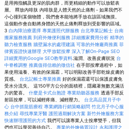
是用拇指觸及更深的肌肉群，而更精細的動作可以放鬆表
層。 釋放內啡肽 內啡肽是人體天然的止痛劑－如果我們不
小心撞到某個物體，我們會本能地將手放在該區域撫摸。
這個動作會自動將身體的天然止痛劑釋放到受影響的區域。
3
白內障治療選擇
專業護照代辦服務
台北專業記帳士
台南
搬家服務推薦
到府外燴便利服務
詳細搬家費用分析
精準的
聽力檢查服務
牆壁漏水的處理建議
可靠的外燴廠商推薦
菲
律賓簽證快速辦理
大甲放鬆按摩
深入了解On-Page SEO
詳細實用的Google SEO教學資料
.滋潤、改善皮膚狀況
台
中脊椎調整
推薦值得信賴的徵信社
在手部按摩過程中，如
果使用滋養、有效的保濕霜，可以明顯改善手部乾燥皮膚的
質感。
台北記帳士專業推薦
好的保濕霜還可以保護皮膚免
受水分流失。 這150平方公分的面積裡，隱藏著無數充滿活
力的驚喜。
什麼是卡式台胞證
專業助聽器服務
透過手部反
射區按摩，可以減輕疼痛、減輕壓力。
台北高品質月子中
心
台中抓龍筋療程
專業網路行銷策略顧問
竹北月子中心服
務介紹
尋找專業牙醫
護照過期解決方案
新竹外燴服務方案
快速辦理護照的方式
我們可以讓專業人士按摩雙手，但我
們也可以學習善待自己。
專業的外燴佈置設計
永和護理之