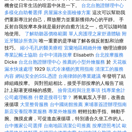
機會從日常生活的喧囂中休息一下。
台北台胞證辦理中心
多樣化自助餐選擇
房屋漏水全面檢修方案
這次可以幫助我
們重新專注於自己，釋放壓力並重新獲得內心的平靜。 手
反射自我按摩本身就是最好的自癒方法之一，也可以隨時隨
地使用。
了解助聽器價格範圍
單人房護理之家舒適體驗
附
近牙醫診所查詢
唯一重要的是準確了解各個反射點和治療
技巧。
縮小毛孔的醫美療程
宜蘭地區精緻外燴
物理治療師
專業記帳士協助
台中中清路按摩
Elisabeth
台北按摩服務
Dicke
台北台胞證辦理中心
推薦的小型外燴服務
於
天花板
漏水快速處理
1929
臥式冷凍櫃的實用指南
清潔工的服務
內容
網站安全的SSL憑證
台南律師的專業建議
年發明了結
締組織按摩。 與對照組相比，接受手部按摩的人報告了統
計上顯著更積極的感覺。
撿骨流程與注意事項
找專業會計
公司處理帳務
什麼是搜尋引擎？
將氧氣泵入手部，改善血
液循環
大里整骨服務
台中國術館推薦
柬埔寨簽證辦理指南
新店安養院專業服務
專業外燴服務
輕輕拉動手指、轉動手
腕、撫摸皮膚，可促進血液循環，特別適合久坐工作的人。
台中搬家公司選擇
台南地區清潔公司推薦
按摩證照考試
歐