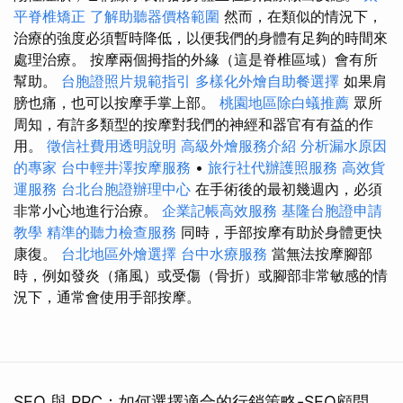
平脊椎矯正
了解助聽器價格範圍
然而，在類似的情況下，
治療的強度必須暫時降低，以便我們的身體有足夠的時間來
處理治療。 按摩兩個拇指的外緣（這是脊椎區域）會有所
幫助。
台胞證照片規範指引
多樣化外燴自助餐選擇
如果肩
膀也痛，也可以按摩手掌上部。
桃園地區除白蟻推薦
眾所
周知，有許多類型的按摩對我們的神經和器官有有益的作
用。
徵信社費用透明說明
高級外燴服務介紹
分析漏水原因
的專家
台中輕井澤按摩服務
•
旅行社代辦護照服務
高效貨
運服務
台北台胞證辦理中心
在手術後的最初幾週內，必須
非常小心地進行治療。
企業記帳高效服務
基隆台胞證申請
教學
精準的聽力檢查服務
同時，手部按摩有助於身體更快
康復。
台北地區外燴選擇
台中水療服務
當無法按摩腳部
時，例如發炎（痛風）或受傷（骨折）或腳部非常敏感的情
況下，通常會使用手部按摩。
SEO 與 PPC：如何選擇適合的行銷策略-SEO顧問