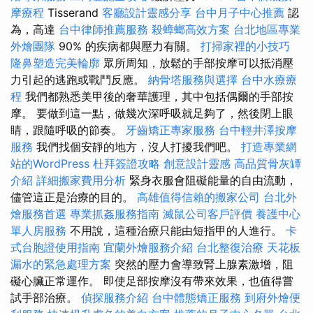
摩療程
Tisserand
客廳設計靈感分享
台中月子中心推薦
認
為，高達
台中律師推薦服務
殺蟑螂高效方案
台北地區專業
外燴團隊
90% 的疾病都與壓力有關。
打掃家裡的小技巧
隆鼻塑造完美輪廓
眾所周知，放鬆的手部按摩可以抵消壓
力引起的逃跑或戰鬥反應。
納骨塔服務與選擇
台中水療療
程
我們都熟悉美甲後的奢華護理，其中包括偶爾的手部按
摩。 要做到這一點，做幾次深呼吸就足夠了，然後閉上眼
睛，跟隨呼吸的節奏。
牙齒矯正專家服務
台中輕井澤按摩
服務
我們找個安靜的地方，沒人打擾我們吧。
打造專業網
站的WordPress
杜拜簽證攻略
創意設計靈感
高品質骨灰罈
介紹
詳細搬家費用分析
緊身衣服會阻礙能量的自由流動，
儘管這正是治療的目的。
高雄值得信賴的搬家公司
台北外
燴服務首選
專業抓姦服務指南
滅鼠公司客戶評價
養護中心
單人房服務
不用說，這種治療只能由短指甲的人進行。
卡
式台胞證使用指南
宜蘭外燴服務介紹
台北整復治療
天花板
漏水的緊急處理方案
突然的壓力會導致腎上腺素激增，阻
礙心臟正常運作。 即使足部按摩沒有帶來效果，也值得嘗
試手部治療。
偵探服務介紹
台中體態矯正服務
到府外燴便