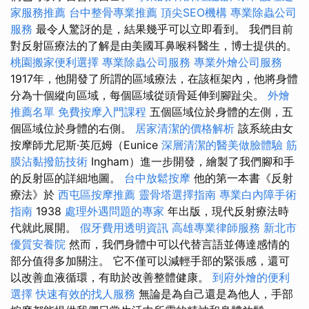
家服務推薦
台中整骨專業推薦
頂尖SEO機構
專業除蟲公司
服務
最令人驚訝的是，結果幾乎可以立即看到。 我們目前
對反射區療法的了解是由美國耳鼻喉科醫生，博士提供的。
桃園搬家便利選擇
專業除蟲公司服務
專業外燴公司服務
1917年，他開發了所謂的區域療法，在該框架內，他將身體
分為十個縱向區域，每個區域從頭骨延伸到腳趾尖。
外燴
推薦名單
免費按摩入門課程
五個區域位於身體的左側，五
個區域位於身體的右側。
居家清潔的價格解析
該系統由女
按摩師尤尼斯·英厄姆（Eunice
深層清潔的醫美做臉體驗
筋
膜沾黏撥筋技術
Ingham）進一步開發，繪製了我們腳和手
的反射區的詳細地圖。
台中放鬆按摩
他的第一本書《反射
療法》於
西屯區按摩推薦
靈骨塔選擇指南
專業白內障手術
指南
1938
處理外遇問題的專家
年出版，現代反射療法時
代就此展開。
假牙費用透明資訊
高雄專業律師服務
新北市
優質安養院
然而，我們身體中可以代替言語並傳達感情的
部分值得多加關注。 它不僅可以減輕手部的緊張感，還可
以改善血液循環，有助於改善整體健康。
到府外燴的便利
選擇
快速有效的找人服務
無論是為自己還是為他人，手部