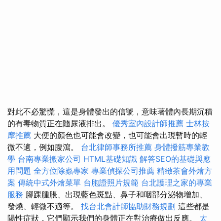
對此不必驚慌，這是身體發出的信號，意味著體內長期沉積
的有毒物質正在隨尿液排出。
優秀室內設計師推薦
士林按
摩推薦
大便的顏色也可能會改變，也可能會出現暫時的輕
微不適，例如腹瀉。
台北律師事務所推薦
身體撥筋專業教
學
台南專業搬家公司
HTML基礎知識
解答SEO的基礎與應
用問題
全方位除蟲專家
專業偵探公司推薦
精緻茶會外燴方
案
傳統中式外燴菜單
台胞證照片規範
台北護理之家的專業
服務
腳踝腫脹、出現藍色斑點、鼻子和咽部分泌物增加、
發燒、輕微不適等。
找台北會計師協助財務規劃
這些都是
陽性症狀，它們顯示我們的身體正在對治療做出反應。
太