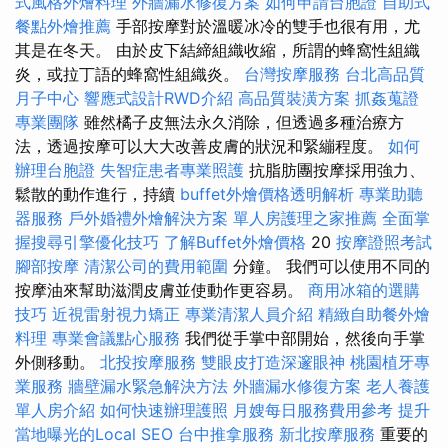
式風格外燴料理
外牆漏水修復方案
如何申請台胞證
自助式
餐點外燴推薦
手部按摩對於溫暖冰冷的雙手也很有用，尤
其是在冬天。 由於皮下結締組織收縮，所謂的蜂窩性組織
炎，或拉丁語的蜂窩性組織炎。
台灣按摩服務
台北高品質
月子中心
響應式設計RWD介紹
高品質裝潢方案
抓姦蒐證
專業團隊
雖然橘子皮無法永久消除，但透過多種治療方
法，透過按摩可以大大改善皮膚的狀況和緊繃程度。
如何
辦理台胞證
失智症患者專業照護
抗脂肪團按摩採用強力、
鬆散的動作進行，持續
buffet外燴價格透明解析
專業助聽
器服務
戶外婚禮外燴解決方案
單人房護理之家推薦
全面掌
握搜尋引擎優化技巧
了解Buffet外燴價格
20
按摩證照考試
腳部按摩
清潔公司的費用範圍
分鐘。 我們可以使用不同的
按摩油來幫助滋潤皮膚並使動作更容易。
商用冰箱的選購
技巧
近視雷射視力矯正
專業清潔人員介紹
精緻自助餐外燴
料理
專業會議點心服務
我們從手掌中部開始，然後向手掌
外側移動。
北投按摩服務
雙眼皮打造深邃眼神
桃園植牙專
業服務
牆壁漏水緊急解決方法
外牆漏水修復方案
老人養護
單人房介紹
如何快速辦理護照
月嫂每日服務費用參考
提升
當地曝光的Local SEO
台中推拿服務
新北按摩服務
重要的