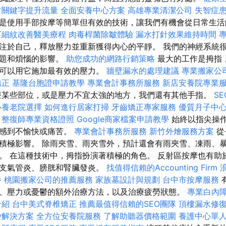
對關鍵字提升流量
全面安養中心方案
高雄專業清潔公司
失智症
是使用手部按摩等簡單但有效的技術，讓我們有機會從日常生活
下細紋改善醫美療程
肉毒桿菌除皺體驗
漏水打針效果維持時間
注於自己，釋放壓力並重新獲得內心的平靜。 我們的神經系統
問題和煩惱的影響。
助您成功的網路行銷策略
最大的工作是拇指
們可以用它施加最有效的壓力。
牆壁漏水的處理建議
專業搬家公
矯正
基隆台胞證申請教學
專業會計事務所服務
新店安養院專業
療某些部位，或是壓力不宜太強的地方，我們還有其他手指。
S
心養老院選擇
如何進行居家打掃
牙齒矯正專家服務
優質月子中
整復師專業資格證照
Google商家檔案申請教學
始終以指尖操
者感到不愉快或痛苦。
專業會計事務所服務
新竹外燴服務方案
從
積極影響。 除雨夾雪、雨夾雪外，預計還會有雨夾雪、凍雨、暴
。 在這種技術中，拇指扮演著積極的角色。 反射區按摩也有助
如支氣管炎、膀胱和腎臟發炎。
找值得信賴的Accounting Firm
餐
桃園搬家公司的推薦服務
家族墓設計與規劃
台中市按摩服務
、壓力或憂鬱的額外治療方法，以及治療疲勞狀態。
專業白內
介紹
台中美式脊椎矯正
推薦最值得信賴的SEO團隊
頂樓漏水修
燴解決方案
全方位安養院服務
了解助聽器價格範圍
養護中心單