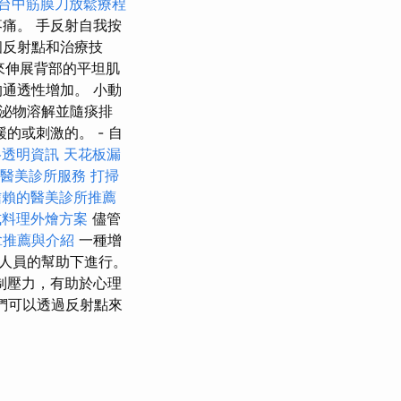
台中筋膜刀放鬆療程
痛。 手反射自我按
個反射點和治療技
滾動來伸展背部的平坦肌
通透性增加。 小動
泌物溶解並隨痰排
的或刺激的。 - 自
格透明資訊
天花板漏
醫美診所服務
打掃
信賴的醫美診所推薦
式料理外燴方案
儘管
拿推薦與介紹
一種增
人員的幫助下進行。
制壓力，有助於心理
們可以透過反射點來