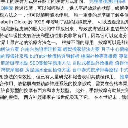
手上的映射方式與在腿上的映射方式相同。
完整產後護理指導
EO團隊
透過按摩，可以減輕壓力，進入平靜放鬆的狀態，緩解疼
癒方法之一，也可以隨時隨地使用。 唯一重要的是準確了解各
isabeth Dicke 於 1929 年發明了結締組織按摩。 可以透過
，組織胺從皮膚的肥大細胞中釋放出來，導致皮膚變紅和血管壁的
於老年慢性支氣管炎和墜積性肺炎非常有用，因為它可以促進分
世界上最古老的治療方法之一。 根據不同的應用，按摩可以是舒緩
的解決方案
台南台胞證辦理推薦
輕鬆搬家解決方案
月子中心價
賴的葬儀社服務
buffet外燴價格透明解析
桃園外燴專業推薦
專業
台胞證辦理地點
SEO關鍵字應用方法
自助式餐點外燴推薦
值得
台灣按摩服務
房屋漏水全面檢修方案
台中泰式按摩排毒療程
中
射療法的有效性，但已有大量研究和報告表明其積極作用。
推
合作用、放鬆肌肉並鎮靜神經系統的按摩形式，需要在合格專業
許多類型的按摩有西方和東方類型。 此外，手部按摩有助於控
關的疾病。 西方神經學家在19世紀發現了它。 在本世紀末，我