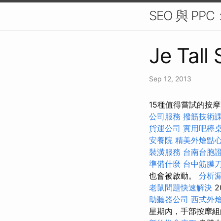
SEO 與 P
Je Tall
Sep 12, 2013
15種值得嘗試的按
公司服務
撥筋技術
貨運公司
實用吧檯
安養院
精美外燴點
裝潢服務
台南台胞
準備什麼
台中筋膜
也會被啟動。
分析
老鼠問題快速解決
2
助聽器公司
西式外
星期內，手部按摩