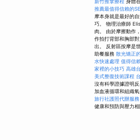
新竹推拿療程
身體在
推薦最值得信賴的S
摩本身就是最好的自
巧。 物理治療師 El
肉。 由於摩擦動作
作拍打背部和胸部對
出。 反射區按摩是
助餐服務
散光矯正
水快速處理
值得信
家裡的小技巧
高雄
美式整復技術課程
沒有科學證據證明反
加血液循環和組織氧
旅行社護照代辦服務
健康和預防與壓力相