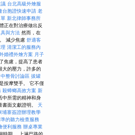
建議
台北高級外燴服
隆台胞證快速申請
老
名單
新北律師事務所
體正在對治療做出反
工具與方法
然而，在
。 減少焦慮
舒適客
處理
清潔工的服務內
外婚禮外燴方案
月子
了焦慮，提高了患者
很大的壓力，許多的
台中整骨討論區
拔罐
是按摩雙手。 它不僅
務
殺蟑螂高效方案
新
活中所需的精神和身
量書面文獻證明。
天
柬埔寨簽證辦理教學
精準的聽力檢查服務
燴便利服務
辦桌專業
個時期。 上淋巴路的