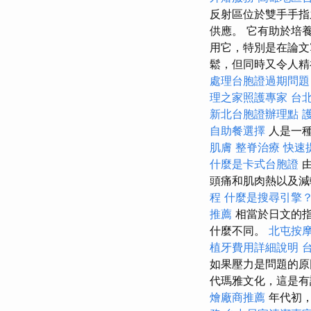
反射區位於雙手手指
供應。 它有助於培
用它，特別是在論文
鬆，但同時又令人精
處理台胞證過期問題
理之家照護專家
台
新北台胞證辦理點
自助餐選擇
人是一
肌膚
整脊治療
快速
什麼是卡式台胞證
由
頭痛和肌肉熱以及
程
什麼是搜尋引擎
推薦
相當於日文的
什麼不同。
北屯按
植牙費用詳細說明
如果壓力是問題的原
代瑪雅文化，這是有許多
燴廠商推薦
年代初，J