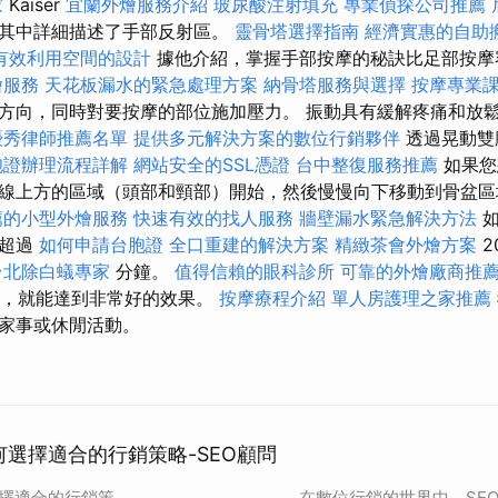
家
Kaiser
宜蘭外燴服務介紹
玻尿酸注射填充
專業偵探公司推薦
，其中詳細描述了手部反射區。
靈骨塔選擇指南
經濟實惠的自助
有效利用空間的設計
據他介紹，掌握手部按摩的秘訣比足部按摩
燴服務
天花板漏水的緊急處理方案
納骨塔服務與選擇
按摩專業
方向，同時對要按摩的部位施加壓力。 振動具有緩解疼痛和放
優秀律師推薦名單
提供多元解決方案的數位行銷夥伴
透過晃動雙
胞證辦理流程詳解
網站安全的SSL憑證
台中整復服務推薦
如果您
線上方的區域（頭部和頸部）開始，然後慢慢向下移動到骨盆
薦的小型外燴服務
快速有效的找人服務
牆壁漏水緊急解決方法
如
應超過
如何申請台胞證
全口重建的解決方案
精緻茶會外燴方案
2
台北除白蟻專家
分鐘。
值得信賴的眼科診所
可靠的外燴廠商推
0次，就能達到非常好的效果。
按摩療程介紹
單人房護理之家推薦
家事或休閒活動。
：如何選擇適合的行銷策略-SEO顧問
何選擇適合的行銷策
在數位行銷的世界中，SE