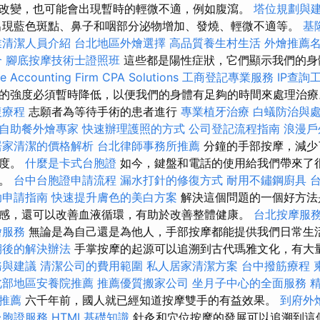
改變，也可能會出現暫時的輕微不適，例如腹瀉。
塔位規劃與
出現藍色斑點、鼻子和咽部分泌物增加、發燒、輕微不適等。
基
業清潔人員介紹
台北地區外燴選擇
高品質養生村生活
外燴推薦
合
腳底按摩技術士證照班
這些都是陽性症狀，它們顯示我們的身
 Accounting Firm CPA Solutions
工商登記專業服務
IP查詢
的強度必須暫時降低，以便我們的身體有足夠的時間來處理治療
復療程
志願者為等待手術的患者進行
專業植牙治療
白蟻防治與
自助餐外燴專家
快速辦理護照的方式
公司登記流程指南
浪漫戶
居家清潔的價格解析
台北律師事務所推薦
分鐘的手部按摩，減少
意度。
什麼是卡式台胞證
如今，鍵盤和電話的使用給我們帶來了
積。
台中台胞證申請流程
漏水打針的修復方式
耐用不鏽鋼廚具
助申請指南
快速提升膚色的美白方案
解決這個問題的一個好方法
感，還可以改善血液循環，有助於改善整體健康。
台北按摩服
燴服務
無論是為自己還是為他人，手部按摩都能提供我們日常生
期後的解決辦法
手掌按摩的起源可以追溯到古代瑪雅文化，有大
務與建議
清潔公司的費用範圍
私人居家清潔方案
台中撥筋療程
北部地區安養院推薦
推薦優質搬家公司
坐月子中心的全面服務
推薦
六千年前，國人就已經知道按摩雙手的有益效果。
到府外
台胞證服務
HTML基礎知識
針灸和穴位按摩的發展可以追溯到這