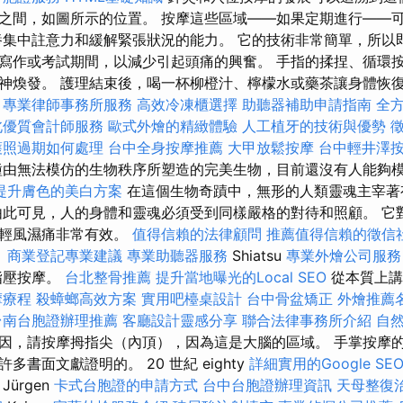
之間，如圖所示的位置。 按摩這些區域——如果定期進行——
養集中註意力和緩解緊張狀況的能力。 它的技術非常簡單，所以
寫作或考試期間，以減少引起頭痛的興奮。 手指的揉捏、循環
神煥發。 護理結束後，喝一杯柳橙汁、檸檬水或藥茶讓身體恢復活
專業律師事務所服務
高效冷凍櫃選擇
助聽器補助申請指南
全
北優質會計師服務
歐式外燴的精緻體驗
人工植牙的技術與優勢
護照過期如何處理
台中全身按摩推薦
大甲放鬆按摩
台中輕井澤
種由無法模仿的生物秩序所塑造的完美生物，目前還沒有人能夠
提升膚色的美白方案
在這個生物奇蹟中，無形的人類靈魂主宰著
此可見，人的身體和靈魂必須受到同樣嚴格的對待和照顧。 它
減輕風濕痛非常有效。
值得信賴的法律顧問
推薦值得信賴的徵信
？
商業登記專業建議
專業助聽器服務
Shiatsu
專業外燴公司服
指壓按摩。
台北整骨推薦
提升當地曝光的Local SEO
從本質上講
摩療程
殺蟑螂高效方案
實用吧檯桌設計
台中骨盆矯正
外燴推薦
台南台胞證辦理推薦
客廳設計靈感分享
聯合法律事務所介紹
自
因，請按摩拇指尖（內頂），因為這是大腦的區域。 手掌按摩
書面文獻證明的。 20 世紀 eighty
詳細實用的Google S
ürgen
卡式台胞證的申請方式
台中台胞證辦理資訊
天母整復