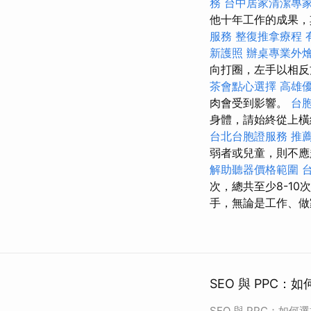
務
台中居家清潔專
他十年工作的成果
服務
整復推拿療程
新護照
辦桌專業外
向打圈，左手以相反
茶會點心選擇
高雄
肉會受到影響。
台
身體，請始終從上橫
台北台胞證服務
推
弱者或兒童，則不
解助聽器價格範圍
次，總共至少8-1
手，無論是工作、做
SEO 與 PPC
SEO 與 PPC：如