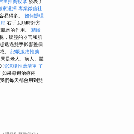
后里推薦按摩
發表了
搬家選擇
專業徵信社
容易得多。
如何辦理
課程
右手以順時針方
鬆肌肉的作用。
精緻
腿，腹腔的器官和肌
想透過雙手影響整個
區域。
記帳服務推薦
果是老人、病人、體
0
冷凍櫃推薦清單
了
薦
如果每週治療兩
我們每天都會用到雙
O（搜尋引擎最佳化）