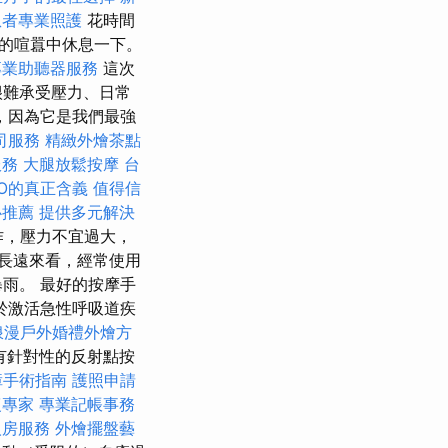
患者專業照護
花時間
的喧囂中休息一下。
專業助聽器服務
這次
很難承受壓力、日常
，因為它是我們最強
司服務
精緻外燴茶點
服務
大腿放鬆按摩
台
EO的真正含義
值得信
心推薦
提供多元解決
作，壓力不宜過大，
長遠來看，經常使用
雨。 最好的按摩手
於激活急性呼吸道疾
浪漫戶外婚禮外燴方
有針對性的反射點按
障手術指南
護照申請
復專家
專業記帳事務
人房服務
外燴擺盤藝