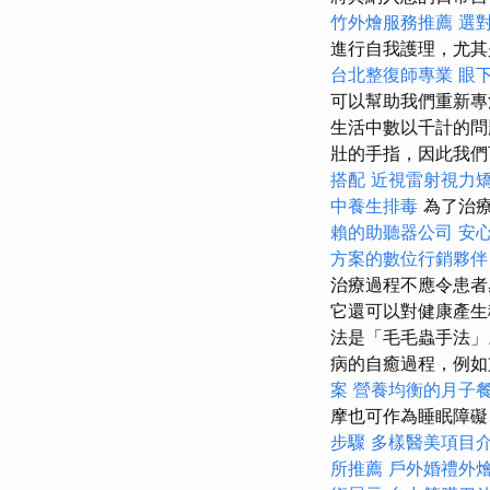
竹外燴服務推薦
選
進行自我護理，尤其
台北整復師專業
眼
可以幫助我們重新專
生活中數以千計的
壯的手指，因此我
搭配
近視雷射視力
中養生排毒
為了治
賴的助聽器公司
安
方案的數位行銷夥伴
治療過程不應令患
它還可以對健康產生
法是「毛毛蟲手法」
病的自癒過程，例
案
營養均衡的月子
摩也可作為睡眠障礙
步驟
多樣醫美項目
所推薦
戶外婚禮外