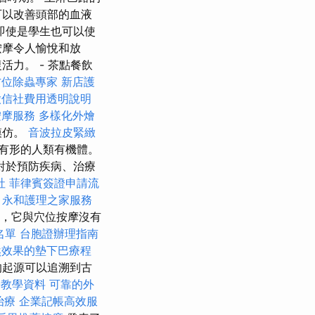
可以改善頭部的血液
即使是學生也可以使
按摩令人愉悅和放
力。 - 茶點餐飲
方位除蟲專家
新店護
徵信社費用透明說明
按摩服務
多樣化外燴
模仿。
音波拉皮緊緻
有形的人類有機體。
對於預防疾病、治療
社
菲律賓簽證申請流
務
永和護理之家服務
，它與穴位按摩沒有
名單
台胞證辦理指南
然效果的墊下巴療程
的起源可以追溯到古
EO教學資料
可靠的外
治療
企業記帳高效服