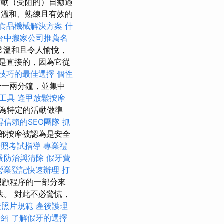
動（受阻的）自癒過
溫和、熟練且有效的
食品機械解決方案
什
台中搬家公司推薦名
常溫和且令人愉悅，
是直接的，因為它從
技巧的最佳選擇
個性
少一兩分鐘，並集中
析工具
逢甲放鬆按摩
為特定的活動做準
得信賴的SEO團隊
抓
部按摩被認為是安全
證照考試指導
專業禮
蚤防治與清除
假牙費
營業登記快速辦理
打
照顧程序的一部分來
。 對此不必驚慌，
證照片規範
產後護理
介紹
了解假牙的選擇