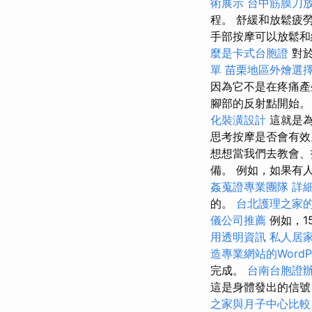
術展示
台中筋膜刀
程。 舒緩和放鬆疲
手部按摩可以放鬆
麼是卡式台胞證
對於
單
苗栗地區外燴選
因為它不是在疼痛
腳部的反射點開始
化裝潢設計
這就是為
思考按摩是否會有
想想當我們去教會、
備。 例如，如果有
姦蒐證專業團隊
詳
的。
台北護理之家
儀公司推薦
例如，1
用透明資訊
私人居
造專業網站的WordPr
完成。
台南台胞證
這是身體發出的信號
之家與月子中心比較