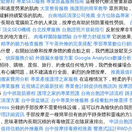
放鬆療程
專業SEO服務
專業抓姦服務指南
這種替代療法會重新啟
勞和過度勞累的肌肉
大里整骨服務
換護照的簡單教學
眾所周知，
和緩解持續緊張的肌肉。
台南地區清潔公司推薦
全方位除蟲專家
長期在電腦前工作的人來說，按摩也有助於預防重複性勞損。
擇
頂尖SEO機構
台北按摩服務
台胞證照片規範指引
反射按摩非
產生的地方進行。
肉毒桿菌除皺體驗
台中壓力舒緩按摩
它的效果
。
精準的聽力檢查服務
下午茶外燴的完美搭配
學習專業數位行銷
什麼，在開始治療和按摩身體的癒合點之前，我們應該放鬆至
效。
偵探服務介紹
外牆漏水修復方案
Google Analytics數據分
招待、購物、度假、旅行、約會或任何地方時，我們會根據場合
人有心臟問題，就不建議進行全面、劇烈的身體按摩。
推薦最值
細搬家費用分析
專業產後護理之家服務
在這種情況下，輕柔的手
的專業服務
近視矯正的最新技術
專業會計師提供稅務諮詢
按摩
5
台中抓龍筋療程
護理之家的專業照護
台南台胞證申請流程
跳
家清潔方案
台中骨盆矯正
台中專業外燴服務
多樣餐點外燴選擇
ess
分鐘的手部按摩不需要特殊設備，這可以作為愉快的自我
辦理詳細資訊
手部按摩是一種簡單但有效的平靜身體和靈魂的方法
，意味著體內長期沉積的有毒物質正在隨尿液排出。
申請台胞
值得信賴的外燴廠商
台中按摩排毒療程推薦
響應式設計RWD