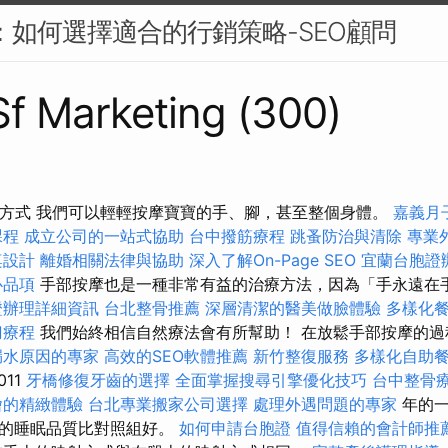
PC：如何選擇適合的行銷策略-SEO顧問
 Sf Marketing (300)
摩方式 我們可以輕輕按摩寶寶的手、腳，甚至整個身體。
嘉義月
課程
成立公司的一站式協助
台中撥筋療程
跳蚤防治與清除
專業
桌設計
離婚相關法律與協助
深入了解On-Page SEO
宜蘭台胞證
心品項
手部按摩也是一種非常有益的治療方法，因為「手永遠在
證辦理詳細資訊
台北整骨推薦
深層清潔的醫美做臉體驗
多樣化
刀療程
我們始終相信自然療法會有所幫助！ 在放鬆手部按摩的過
漏水原因的專家
高效的SEO軟體推薦
新竹整復服務
多樣化自助
011
牙橋修復牙齒的選擇
全面掌握搜尋引擎優化技巧
台中整骨
燴的精緻體驗
台北專業搬家公司選擇
處理外遇問題的專家
年的一
組的睡眠品質比對照組好。
如何申請台胞證
值得信賴的會計師推