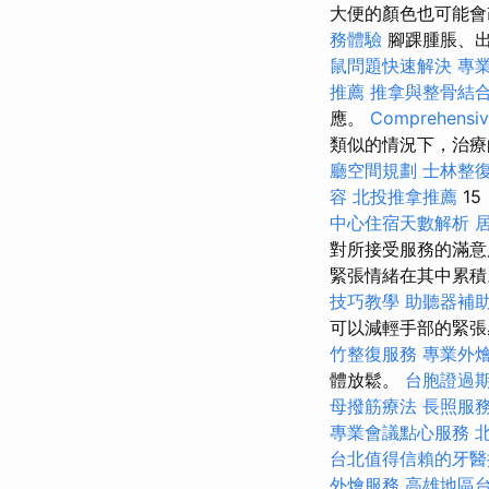
大便的顏色也可能會
務體驗
腳踝腫脹、
鼠問題快速解決
專
推薦
推拿與整骨結
應。
Comprehensive
類似的情況下，治療
廳空間規劃
士林整
容
北投推拿推薦
15
中心住宿天數解析
對所接受服務的滿
緊張情緒在其中累
技巧教學
助聽器補
可以減輕手部的緊張
竹整復服務
專業外
體放鬆。
台胞證過
母撥筋療法
長照服
專業會議點心服務
台北值得信賴的牙醫
外燴服務
高雄地區