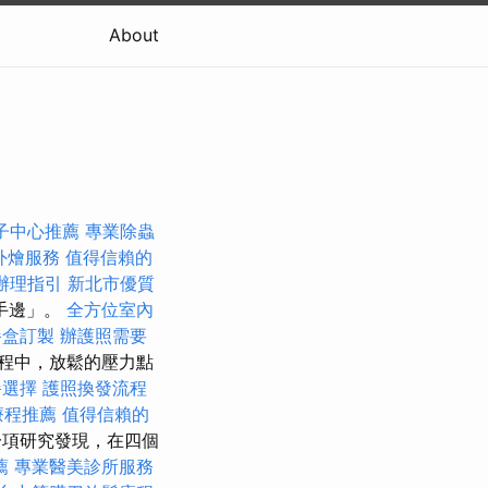
About
子中心推薦
專業除蟲
外燴服務
值得信賴的
辦理指引
新北市優質
手邊」。
全方位室內
餐盒訂製
辦護照需要
程中，放鬆的壓力點
餐選擇
護照換發流程
療程推薦
值得信賴的
項研究發現，在四個
薦
專業醫美診所服務