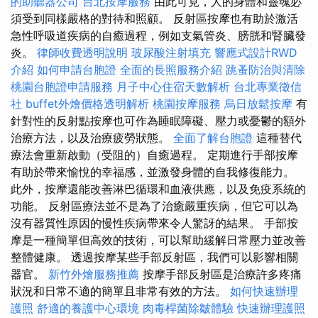
的助聽器公司
台北按摩服務
由此可見，人的身體和靈魂必
須受到同樣嚴格的對待和照顧。 反射區按摩也有助於激活
急性呼吸道疾病的自癒過程，例如支氣管炎、膀胱和腎臟發
炎。
律師收費透明說明
玻尿酸注射填充
響應式設計RWD
介紹
如何申請台胞證
全面的長照服務介紹
跳蚤防治與清除
桃園台胞證申請服務
月子中心住宿天數解析
台北專業徵信
社
buffet外燴價格透明解析
桃園按摩服務
烏日放鬆按摩
有
針對性的反射點按摩也可作為睡眠障礙、壓力或憂鬱的額外
治療方法，以及治療疲勞狀態。
全面了解台胞證
這種替代
療法會重新啟動（受阻的）自癒過程。 定期進行手部按摩
有助於帶來愉悅的幸福感，並激發身體的自我修復能力。
此外，按摩還能改善淋巴循環和血液供應，以及免疫系統的
功能。 反射區療法並不是為了治癒嚴重疾病，但它可以為
沒有器質性原因的慢性疾病帶來令人驚訝的結果。 手部按
摩是一種簡單但高效的技術，可以幫助緩解日常壓力並改善
整體健康。 透過按摩某些手部反射區，我們可以影響相關
器官。
新竹外燴服務推薦
按摩手部反射區是治療許多疼痛
狀況和日常不適的簡單且非常有效的方法。
如何快速辦理
護照
舒適的養護中心環境
肉毒桿菌除皺體驗
快速辦理護照