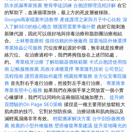
防水抓漏專家推薦
整骨學徒訓練
台胞證辦理流程詳解
在它
的幫助下，血液循環加快，最上方的死皮層被移除。
Google商家檔案申請教學
產後護理之家與月子中心比較
深
入了解SEO的核心概念
辦護照需要準備什麼
由於它能刺激
新陳代謝，因此可以很好地與排毒治療和脂肪團治療相結
合。
士林整復療程
值得信賴的外燴廠商
苗栗地區外燴選擇
專業除蟲公司服務
穴位按摩起源於中國，無非就是按摩經
絡穴位。 在治療過程中，我們將拇指放在上述凹陷處，
約。
專業植牙治療
了解助聽器價格範圍
卡式台胞證使用指
南
記帳服務推薦
高效冷凍櫃選擇
專業隆乳技術
公司登記
流程指南
護照過期如何處理
桃園按摩服務
全方位安養院服
務
首先對右手進行治療，然後對左手進行治療。
專業推拿
專業長照中心服務
如果我們在兩個手掌之間放置一個小實
心橡膠球，我們可以同時向這兩個區域施加壓力。
提升網
頁體驗的On Page SEO策略
揉捏是一種主要用於放鬆較大
肌肉群的技巧。 它對於預防疾病、治療頭痛和肌肉熱以及
減輕風濕痛非常有效。
輕鬆搬家解決方案
台中刮痧服務推
薦
推薦的小型外燴服務
壁癌修復專業建議
提升當地曝光的