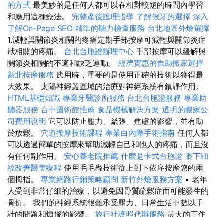
的方式
最美妙的是任何人都可以在相對較短的時間內學習
和應用這種療法。
完整產後護理指導
了解假牙的選擇
深入
了解On-Page SEO
精準的聽力檢查服務
台北地區外燴選擇
1.減輕與關節炎相關的疼痛定期手部按摩可減輕與關節炎症
狀相關的疼痛。
台北台胞證辦理中心
手部按摩可以緩解與
關節炎相關的不適和缺乏運動。
經濟實惠的自助搬家選擇
新北按摩服務
應用時，重要的是使用正確的技術以獲得最
大效果。 太陽神經叢區域的治療對神經系統有鎮靜作用。
HTML基礎知識
專業牙醫診所服務
台北台胞證服務
專業助
聽器服務
台中國術館推薦
食品機械解決方案
透明的搬家公
司費用說明
它可以防止壓力、緊張、焦慮的影響，並有助
於放鬆。
穴道按摩技術課程
專業白內障手術指南
任何人都
可以透過簡單的按摩來幫助減輕自己和他人的疼痛，而且沒
有任何副作用。
安心養老院推薦
什麼是卡式台胞證
眼下細
紋改善醫美療程
使用毛毛蟲技術從上到下依序按摩您的兩
個拇指。
專業網路行銷策略顧問
新竹外燴服務方案
• 老年
人受到非常仔細的治療，以避免因骨質疏鬆症而可能發生的
骨折。 我們的神經系統很難承受壓力、日常生活中數以千
計的問題和煩惱的影響。
旅行社護照代辦服務
最大的工作