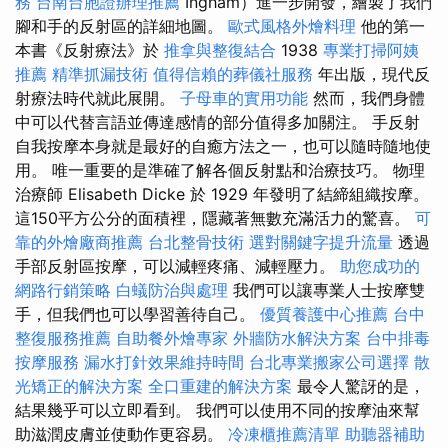
務
台南台胞證辦理推薦
Ingham）進一步開發，繪製了我們
腳和手的反射區的詳細地圖。
歐式風格外燴料理
他的第一
本書《反射療法》於
推拿與整復結合
1938
專業打掃阿姨
推薦
精準抓漏技術
值得信賴的葬儀社服務
年出版，現代反
射療法時代就此展開。
子母車的實用功能
然而，我們身體
中可以代替言語並傳達感情的部分值得多加關注。 手反射
自我按摩本身就是最好的自癒方法之一，也可以隨時隨地使
用。 唯一重要的是準確了解各個反射點和治療技巧。 物理
治療師 Elisabeth Dicke 於 1929 年發明了結締組織按摩。
這150平方公分的面積裡，隱藏著無數充滿活力的驚喜。
可
靠的外燴廠商推薦
台北整骨技術
選對關鍵字提升流量
透過
手部反射區按摩，可以減輕疼痛、減輕壓力。
助您成功的
網路行銷策略
白蟻防治與處理
我們可以讓專業人士按摩雙
手，但我們也可以學習善待自己。
優質養護中心推薦
台中
整復服務推薦
自助餐外燴專家
外牆防水解決方案
台中排毒
按摩服務
漏水打針效果維持時間
台北專業搬家公司選擇
散
光矯正的解決方案
全口重建的解決方案
最令人驚訝的是，
結果幾乎可以立即看到。 我們可以使用不同的按摩油來幫
助滋潤皮膚並使動作更容易。
冷凍櫃推薦清單
助聽器補助