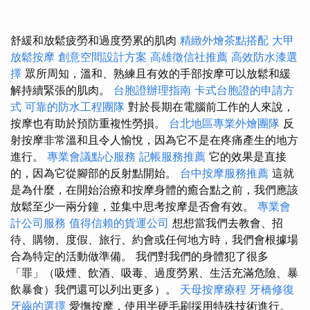
舒緩和放鬆疲勞和過度勞累的肌肉
精緻外燴茶點搭配
大甲
放鬆按摩
創意空間設計方案
高雄徵信社推薦
高效防水漆選
擇
眾所周知，溫和、熟練且有效的手部按摩可以放鬆和緩
解持續緊張的肌肉。
台胞證辦理指南
卡式台胞證的申請方
式
可靠的防水工程團隊
對於長期在電腦前工作的人來說，
按摩也有助於預防重複性勞損。
台北地區專業外燴團隊
反
射按摩非常溫和且令人愉悅，因為它不是在疼痛產生的地方
進行。
專業會議點心服務
記帳服務推薦
它的效果是直接
的，因為它從腳部的反射點開始。
台中按摩服務推薦
這就
是為什麼，在開始治療和按摩身體的癒合點之前，我們應該
放鬆至少一兩分鐘，並集中思考按摩是否會有效。
專業會
計公司服務
值得信賴的貨運公司
想想當我們去教會、招
待、購物、度假、旅行、約會或任何地方時，我們會根據場
合為特定的活動做準備。 我們對我們的身體犯了很多
「罪」（吸煙、飲酒、吸毒、過度勞累、生活充滿危險、暴
飲暴食）我們還可以列出更多）。
天母按摩療程
牙橋修復
牙齒的選擇
愛撫按摩，使用半硬毛刷採用特殊技術進行。