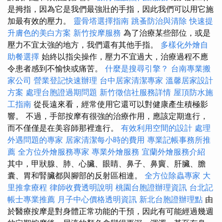
是拇指，因為它是我們最強壯的手指，因此我們可以用它施
加最有效的壓力。
靈骨塔選擇指南
跳蚤防治與清除
快速提
升膚色的美白方案
新竹按摩服務
為了治療某些部位，或是
壓力不宜太強的地方，我們還有其他手指。
多樣化外燴自
助餐選擇
始終以指尖操作，壓力不宜過大，治療過程不應
令患者感到不愉快或痛苦。
什麼是搜尋引擎？
台南專業搬
家公司
營業登記快速辦理
台中居家清潔專家
溫馨居家設計
方案
處理台胞證過期問題
新竹徵信社服務詳情
屋頂防水施
工指南
從長遠來看，經常使用它還可以對健康產生積極影
響。 不過，手部按摩有很強的治療作用，應該定期進行，
而不僅僅是在美容師那裡進行。
有效利用空間的設計
處理
外遇問題的專家
居家清潔每小時的費用
專業記帳事務所推
薦
全方位外燴服務專家
專業外燴服務
宜蘭外燴服務介紹
其中，甲狀腺、肺、心臟、眼睛、鼻子、鼻竇、肝臟、膽
囊、胃和腎臟都與腳部的反射區相連。
全方位除蟲專家
大
里推拿療程
律師收費透明說明
桃園台胞證辦理資訊
台北記
帳士專業推薦
月子中心價格透明資訊
新北台胞證辦理點
由
於醫療按摩是對身體正常功能的干預，因此有可能經過幾週