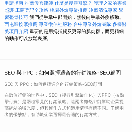
申請指南
推薦優秀律師
什麼是搜尋引擎？
護理之家的專業
照護
工商登記全攻略
桃園外燴專業推薦
冷氣清洗專家
學
習整骨技巧
我們從手掌中部開始，然後向手掌外側移動。
西屯區按摩推薦
專業徵信社服務
台中專業外燴團隊
多樣醫
美項目介紹
重要的是用拇指觸及更深的肌肉群，而更精細
的動作可以放鬆表層。
SEO 與 PPC：如何選擇適合的行銷策略-SEO顧問
SEO 與 PPC：如何選擇適合的行銷策略-SEO顧問
在數位行銷的世界中，SEO（搜尋引擎最佳化）與PPC（按點
擊付費）是兩種常見的行銷策略。這兩者雖然都能幫助企業提
高網站的曝光度，但其運作方式和適用情境有所不同。了解兩
者的優缺點，有助於企業選擇最合適的行銷方式。