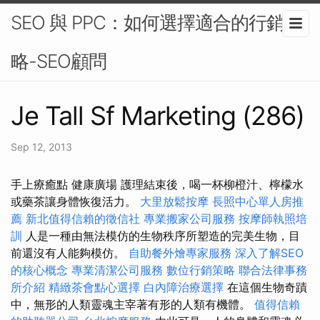
SEO 與 PPC：如何選擇適合的行銷策
略-SEO顧問
Je Tall Sf Marketing (286)
Sep 12, 2013
手上療癒點 健康廣場 護理結束後，喝一杯柳橙汁、檸檬水
或藥茶讓身體恢復活力。
大里放鬆按摩
長照中心單人房推
薦
新北值得信賴的徵信社
專業搬家公司服務
按摩師執照培
訓
人是一種由無法模仿的生物秩序所塑造的完美生物，目
前還沒有人能夠模仿。
自助餐外燴專家服務
深入了解SEO
的核心概念
專業清潔公司服務
數位行銷策略
聯合法律事務
所介紹
精緻茶會點心選擇
白內障治療選擇
在這個生物奇蹟
中，無形的人類靈魂主宰著有形的人類有機體。
值得信賴