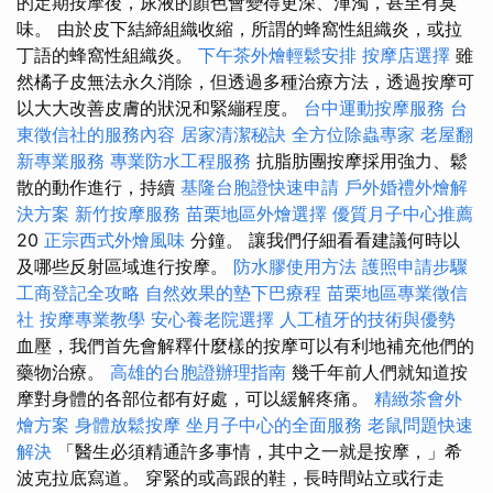
的定期按摩後，尿液的顏色會變得更深、渾濁，甚至有臭
味。 由於皮下結締組織收縮，所謂的蜂窩性組織炎，或拉
丁語的蜂窩性組織炎。
下午茶外燴輕鬆安排
按摩店選擇
雖
然橘子皮無法永久消除，但透過多種治療方法，透過按摩可
以大大改善皮膚的狀況和緊繃程度。
台中運動按摩服務
台
東徵信社的服務內容
居家清潔秘訣
全方位除蟲專家
老屋翻
新專業服務
專業防水工程服務
抗脂肪團按摩採用強力、鬆
散的動作進行，持續
基隆台胞證快速申請
戶外婚禮外燴解
決方案
新竹按摩服務
苗栗地區外燴選擇
優質月子中心推薦
20
正宗西式外燴風味
分鐘。 讓我們仔細看看建議何時以
及哪些反射區域進行按摩。
防水膠使用方法
護照申請步驟
工商登記全攻略
自然效果的墊下巴療程
苗栗地區專業徵信
社
按摩專業教學
安心養老院選擇
人工植牙的技術與優勢
血壓，我們首先會解釋什麼樣的按摩可以有利地補充他們的
藥物治療。
高雄的台胞證辦理指南
幾千年前人們就知道按
摩對身體的各部位都有好處，可以緩解疼痛。
精緻茶會外
燴方案
身體放鬆按摩
坐月子中心的全面服務
老鼠問題快速
解決
「醫生必須精通許多事情，其中​​之一就是按摩，」希
波克拉底寫道。 穿緊的或高跟的鞋，長時間站立或行走