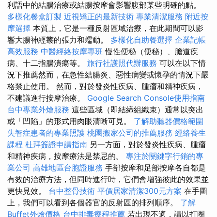
利語中的結腸治療或結腸按摩會影響腹部某些明確的點。
多樣化餐盒訂製
近視矯正的最新技術
專業清潔服務
附近按
摩選擇
本質上，它是一種反射區域治療，在此期間可以影
響大腸神經叢的張力和蠕動。
多樣化自助餐選擇
企業記帳
高效服務
中醫經絡按摩專班
慢性便秘（便秘）、膽道疾
病、十二指腸潰瘍等。
旅行社護照代辦服務
可以在以下情
況下推薦然而，在急性結腸炎、惡性病變或懷孕的情況下嚴
格禁止使用。 然而，對於發炎性疾病、腫瘤和精神疾病，
不建議進行按摩治療。
Google Search Console使用指南
台中專業外燴服務
這些區域（即結締組織束）通常以突出
或「凹陷」的形式用肉眼清晰可見。
了解助聽器價格範圍
失智症患者的專業照護
桃園搬家公司的推薦服務
經絡養生
課程
杜拜簽證申請指南
另一方面，對於發炎性疾病、腫瘤
和精神疾病，按摩療法是禁忌的。
專注於關鍵字行銷的專
業公司
高雄地區台胞證服務
手部按摩和足部按摩各自都是
有效的治療方法，但同時進行時，它們會增強彼此的效果並
更快見效。
台中整骨技術
平價居家清潔300元方案
在手圖
上，我們可以看到各個器官的反射區的排列順序。
了解
Buffet外燴價格
台中排毒療程推薦
若出現不適，請以打圈