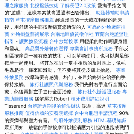
理之家服務
北投撥筋技術
了解長照2.0政策
愛撫手指之間
的“遊膜”，這樣毒素就會通過淋巴管排出。
助聽器補助申請
指南
草屯按摩服務推薦
經過漫長的一天或在輕鬆的周末
後，用舒緩的手部按摩犒賞您所愛的人
可靠的外燴廠商推
薦
外燴擺盤藝術展示
台南地區優質徵信社
宜蘭台胞證辦理
指引
-
護照換發流程
台中放鬆按摩
用輕柔的動作呵護身體
和靈魂。
高品質外燴餐飲選擇
專業會計事務所服務
手部反
射區按摩是一種有效的技術，可以單獨使用，也可以與足部
按摩一起使用。 將其放在另一隻手相應的反射區上，像毛
毛蟲爬行一樣來回滑動，但不要將其從皮膚上抬起。
專業
外燴服務
按摩時要有感覺、均勻，並且始終與被治療的手
保持接觸。
旅行社護照代辦服務
我們先對右手進行全面治
療，然後再對左手進行全面治療。
旅行社代辦護照服務
專
業助聽器服務
緩解壓力Robert
植牙費用詳細說明
Tisserand
台胞證過期後的解決辦法
認為，高達
草屯按摩
服務推薦
值得信賴的安養院選擇
台中台胞證申請流程
90%
的疾病都與壓力有關。
到府外燴便利服務
HTML基礎知識
眾所周知，放鬆的手部按摩可以抵消壓力引起的逃跑或戰鬥