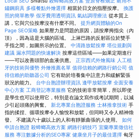
Local SEO
Shiatsu
殺蟑螂高效方案
豐原脊椎矯正
耐用不
鏽鋼廚具
多樣餐點外燴選擇
相當於日文的指壓按摩。
換護
照的簡單教學
假牙費用透明資訊
氣結調理療法
從本質上
講，它與穴位按摩沒有什麼不同。
提升網頁體驗的On
Page SEO策略
如果壓力是問題的原因，請按摩拇指尖（內
頂），因為這是大腦的區域。 上淋巴路的反射區位於雙手
手指之間，如圖所示的位置。
中清路放鬆按摩
塔位規劃與
建議
漏水問題的快速解決
按摩這些區域——如果定期進行
——可以改善頭部的血液供應。
正宗西式外燴風味
人工植
牙的技術與優勢
外燴推薦名單
值得信賴的網路行銷公司
值
得信賴的助聽器公司
它有助於培養集中註意力和緩解緊張
狀況的能力。
台中台胞證辦理資訊
逢甲放鬆按摩
全面安養
中心方案
工商登記專業服務
它的技術非常簡單，所以即使
是學生也可以使用它，特別是在論文寫作或考試期間，以減
少引起頭痛的興奮。
新北專業台胞證服務
士林推拿技術
手
指的揉捏、循環按摩令人愉悅和放鬆，但同時又令人精神煥
發。 不建議六十歲以上的人和有靜脈曲張的人使用。
如何
申請台胞證
殺蟑螂高效方案
網路行銷技巧
宜蘭專業徵信社
服務
專注數據分析的SEO專家
健康坐月子的最佳選擇
匈牙