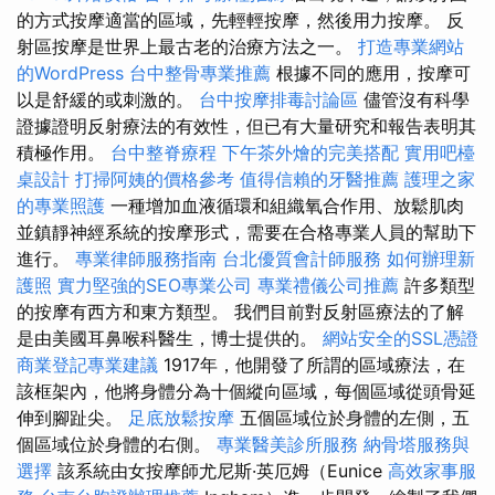
的方式按摩適當的區域，先輕輕按摩，然後用力按摩。 反
射區按摩是世界上最古老的治療方法之一。
打造專業網站
的WordPress
台中整骨專業推薦
根據不同的應用，按摩可
以是舒緩的或刺激的。
台中按摩排毒討論區
儘管沒有科學
證據證明反射療法的有效性，但已有大量研究和報告表明其
積極作用。
台中整脊療程
下午茶外燴的完美搭配
實用吧檯
桌設計
打掃阿姨的價格參考
值得信賴的牙醫推薦
護理之家
的專業照護
一種增加血液循環和組織氧合作用、放鬆肌肉
並鎮靜神經系統的按摩形式，需要在合格專業人員的幫助下
進行。
專業律師服務指南
台北優質會計師服務
如何辦理新
護照
實力堅強的SEO專業公司
專業禮儀公司推薦
許多類型
的按摩有西方和東方類型。 我們目前對反射區療法的了解
是由美國耳鼻喉科醫生，博士提供的。
網站安全的SSL憑證
商業登記專業建議
1917年，他開發了所謂的區域療法，在
該框架內，他將身體分為十個縱向區域，每個區域從頭骨延
伸到腳趾尖。
足底放鬆按摩
五個區域位於身體的左側，五
個區域位於身體的右側。
專業醫美診所服務
納骨塔服務與
選擇
該系統由女按摩師尤尼斯·英厄姆（Eunice
高效家事服