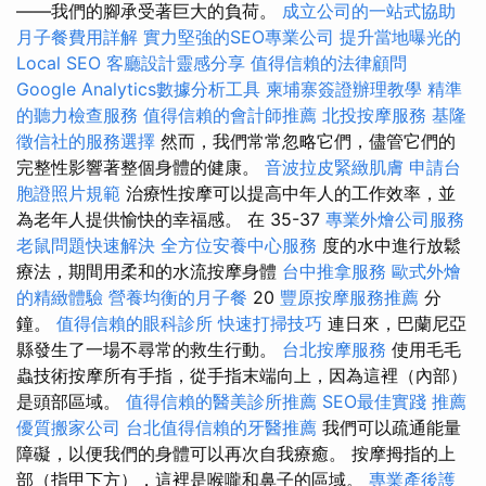
——我們的腳承受著巨大的負荷。
成立公司的一站式協助
月子餐費用詳解
實力堅強的SEO專業公司
提升當地曝光的
Local SEO
客廳設計靈感分享
值得信賴的法律顧問
Google Analytics數據分析工具
柬埔寨簽證辦理教學
精準
的聽力檢查服務
值得信賴的會計師推薦
北投按摩服務
基隆
徵信社的服務選擇
然而，我們常常忽略它們，儘管它們的
完整性影響著整個身體的健康。
音波拉皮緊緻肌膚
申請台
胞證照片規範
治療性按摩可以提高中年人的工作效率，並
為老年人提供愉快的幸福感。 在 35-37
專業外燴公司服務
老鼠問題快速解決
全方位安養中心服務
度的水中進行放鬆
療法，期間用柔和的水流按摩身體
台中推拿服務
歐式外燴
的精緻體驗
營養均衡的月子餐
20
豐原按摩服務推薦
分
鐘。
值得信賴的眼科診所
快速打掃技巧
連日來，巴蘭尼亞
縣發生了一場不尋常的救生行動。
台北按摩服務
使用毛毛
蟲技術按摩所有手指，從手指末端向上，因為這裡（內部）
是頭部區域。
值得信賴的醫美診所推薦
SEO最佳實踐
推薦
優質搬家公司
台北值得信賴的牙醫推薦
我們可以疏通能量
障礙，以便我們的身體可以再次自我療癒。 按摩拇指的上
部（指甲下方），這裡是喉嚨和鼻子的區域。
專業產後護