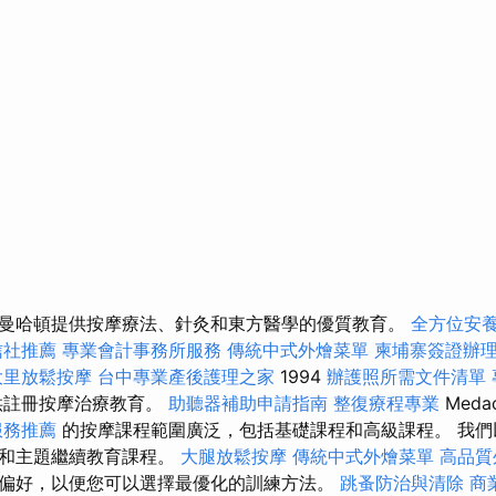
曼哈頓提供按摩療法、針灸和東方醫學的優質教育。
全方位安
信社推薦
專業會計事務所服務
傳統中式外燴菜單
柬埔寨簽證辦
大里放鬆按摩
台中專業產後護理之家
1994
辦護照所需文件清單
供註冊按摩治療教育。
助聽器補助申請指南
整復療程專業
Meda
服務推薦
的按摩課程範圍廣泛，包括基礎課程和高級課程。 我們
礎和主題繼續教育課程。
大腿放鬆按摩
傳統中式外燴菜單
高品質
偏好，以便您可以選擇最優化的訓練方法。
跳蚤防治與清除
商