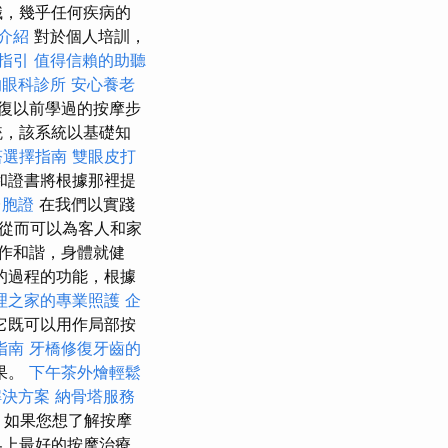
識，幾乎任何疾病的
介紹
對於個人培訓，
指引
值得信賴的助聽
的眼科診所
安心養老
復以前學過的按摩步
統，該系統以基礎知
塔選擇指南
雙眼皮打
和證書將根據那裡提
台胞證
在我們以實踐
從而可以為客人和家
作和諧，身體就健
的過程的功能，根據
理之家的專業照護
企
它既可以用作局部按
指南
牙橋修復牙齒的
果。
下午茶外燴輕鬆
解決方案
納骨塔服務
如果您想了解按摩
界上最好的按摩治療