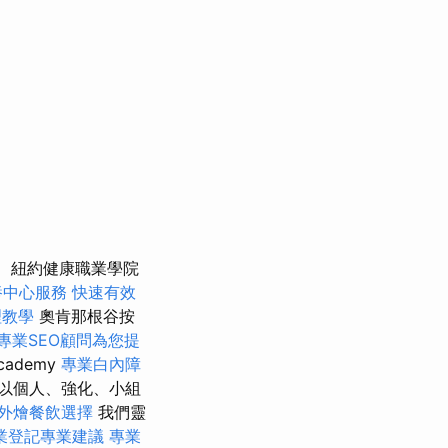
紐約健康職業學院
養中心服務
快速有效
理教學
奧肯那根谷按
專業SEO顧問為您提
cademy
專業白內障
以個人、強化、小組
外燴餐飲選擇
我們靈
業登記專業建議
專業