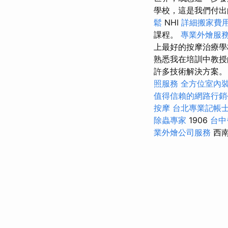
學校，這是我們付
鬆
NHI
詳細搬家費
課程。
專業外燴服
上最好的按摩治療學
熟悉我在培訓中教
許多技術解決方案。
照服務
全方位室內
值得信賴的網路行銷
按摩
台北專業記帳
除蟲專家
1906
台中
業外燴公司服務
西