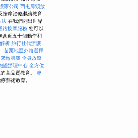
搬家公司
西屯肩頸放
及按摩治療繼續教育
方法
在我們列出世界
權路按摩服務
您可以
包含近五十個動作和
策解析
旅行社代辦護
。
苗栗地區外燴選擇
皮緊緻肌膚
全身放鬆
胞證辦理中心
全方位
域的高品質教育。
專
治療藝術教育。