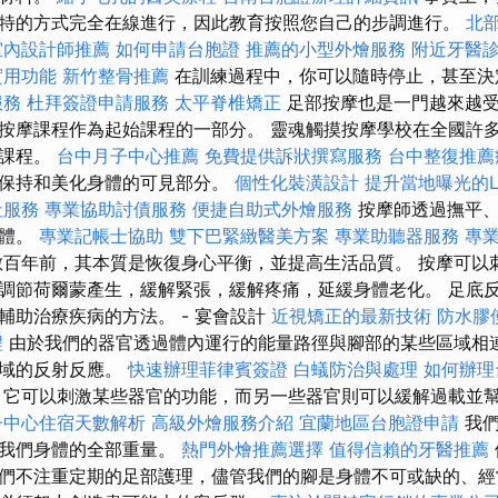
特的方式完全在線進行，因此教育按照您自己的步調進行。
北
室內設計師推薦
如何申請台胞證
推薦的小型外燴服務
附近牙醫
實用功能
新竹整骨推薦
在訓練過程中，你可以隨時停止，甚至決
服務
杜拜簽證申請服務
太平脊椎矯正
足部按摩也是一門越來越
按摩課程作為起始課程的一部分。 靈魂觸摸按摩學校在全國許
和課程。
台中月子中心推薦
免費提供訴狀撰寫服務
台中整復推薦
力保持和美化身體的可見部分。
個性化裝潢設計
提升當地曝光的Loc
社服務
專業協助討債服務
便捷自助式外燴服務
按摩師透過撫平
身體。
專業記帳士協助
雙下巴緊緻醫美方案
專業助聽器服務
專
數百年前，其本質是恢復身心平衡，並提高生活品質。 按摩可以
調節荷爾蒙產生，緩解緊張，緩解疼痛，延緩身體老化。 足底
輔助治療疾病的方法。 - 宴會設計
近視矯正的最新技術
防水膠
程
由於我們的器官透過體內運行的能量路徑與腳部的某些區域相
區域的反射反應。
快速辦理菲律賓簽證
白蟻防治與處理
如何辦理
它可以刺激某些器官的功能，而另一些器官則可以緩解過載並
子中心住宿天數解析
高級外燴服務介紹
宜蘭地區台胞證申請
我們
著我們身體的全部重量。
熱門外燴推薦選擇
值得信賴的牙醫推薦
們不注重定期的足部護理，儘管我們的腳是身體不可或缺的、經