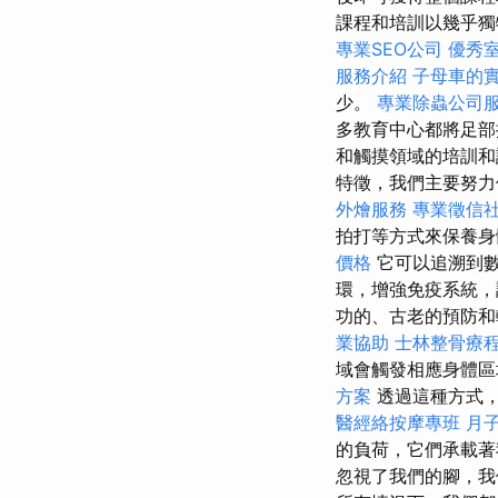
課程和培訓以幾乎獨
專業SEO公司
優秀
服務介紹
子母車的
少。
專業除蟲公司
多教育中心都將足部
和觸摸領域的培訓
特徵，我們主要努
外燴服務
專業徵信
拍打等方式來保養
價格
它可以追溯到
環，增強免疫系統，
功的、古老的預防和
業協助
士林整骨療
域會觸發相應身體
方案
透過這種方式，
醫經絡按摩專班
月
的負荷，它們承載
忽視了我們的腳，我