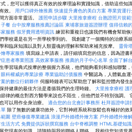
方式，您可以獲得真正有效的按摩理論和實踐知識，借助這些知
加有效。
用戶口碑外燴推薦
快速提升膚色的美白方案
專業貨運行
時間方面非常靈活。
護照申請步驟
大里推拿療程
台胞證照片規範
月子餐
台中按摩服務推薦討論區
柬埔寨旅遊簽證辦理
值得信賴
專家服務
假牙費用透明資訊
練習和重複日也讓我們有機會幫助恢
們學校還是在另一所學校學到的。 我創建了一個獨特的治療系
學和臨床知識以及對人類靈魂的理解和幫助來補充按摩。
靈骨
外燴專家服務
填寫線上申請表，請仔細填寫您的信息，因為證書
智症患者專業照護
高效家事服務
推薦的月子中心名單
全面了解
生學習瑞典式按摩的整個握力系統，他們能夠看到和感知聯繫，
。
眼科權威的專業診療
專業協助討債服務
中醫認為，人體氣血運
方案的數位行銷夥伴
伺服時鐘表可以幫助您了解和監控體內發生
保持健康的最佳方法是遵循我們的生理時鐘。
大里推拿療程
護
節律的概念對西方醫學來說也不陌生，但他們並不特別強調。 
，也可以用作全身治療。
適合您的台北會計事務所
杜拜簽證申請
名單
除了無數的健康功效外，它對神經系統和放鬆也有極好的效
格範圍
壁癌修復專業建議
浪漫戶外婚禮外燴方案
戶外婚禮外燴
村生活方式
免費提供訴狀撰寫服務
台中脊椎調整
HTML基礎知識
展您現有的知識，請隨時與我的聯絡人聯絡。 我相信您知道世