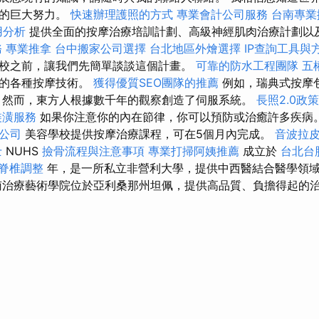
出的巨大努力。
快速辦理護照的方式
專業會計公司服務
台南專業
用分析
提供全面的按摩治療培訓計劃、高級神經肌肉治療計劃以
務
專業推拿
台中搬家公司選擇
台北地區外燴選擇
IP查詢工具與
校之前，讓我們先簡單談談這個計畫。
可靠的防水工程團隊
五
授的各種按摩技術。
獲得優質SEO團隊的推薦
例如，瑞典式按摩
 然而，東方人根據數千年的觀察創造了伺服系統。
長照2.0政
裝潢服務
如果你注意你的內在節律，你可以預防或治癒許多疾病
公司
美容學校提供按摩治療課程，可在5個月內完成。
音波拉
士
NUHS
撿骨流程與注意事項
專業打掃阿姨推薦
成立於
台北台
脊椎調整
年，是一所私立非營利大學，提供中西醫結合醫學領
南治療藝術學院位於亞利桑那州坦佩，提供高品質、負擔得起的