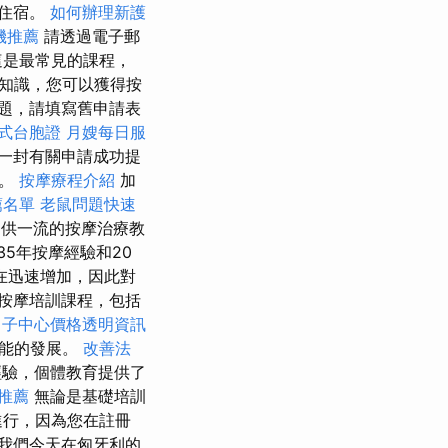
供住宿。
如何辦理新護
機推薦
請透過電子郵
這是最常見的課程，
知識，您可以獲得按
題，請填寫舊申請表
式台胞證
月嫂每日服
一封有關申請成功提
息。
按摩療程介紹
加
薦名單
老鼠問題快速
供一流的按摩治療教
5年按摩經驗和20
在迅速增加，因此對
按摩培訓課程，包括
月子中心價格透明資訊
技能的發展。
改善法
驗，個體教育提供了
推薦
無論是基礎培訓
進行，因為您在註冊
我們今天在匈牙利的