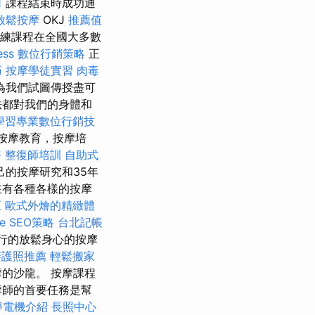
司
課程結束時成功通
放鬆按摩
OKJ
推薦值
練課程在全國大多數
ss
數位行銷策略
正
巧
按摩學徒實習
肉毒
為我們試圖傳授盡可
法都對我們的身體和
學習專業數位行銷技
按摩教育，按摩培
務
整復師培訓
自助式
的按摩研究和35年
在有各種各樣的按摩
正
歐式外燴的精緻體
e SEO策略
台北記帳
行的放鬆身心的按摩
辦護照推薦
輕鬆搬家
的沙龍。 按摩課程
摩師的首要任務是幫
靜電機介紹
長照中心