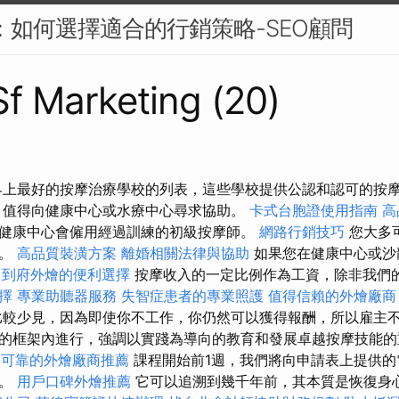
PC：如何選擇適合的行銷策略-SEO顧問
 Sf Marketing (20)
界上最好的按摩治療學校的列表，這些學校提供公認和認可的按
，值得向健康中心或水療中心尋求協助。
卡式台胞證使用指南
高
健康中心會僱用經過訓練的初級按摩師。
網路行銷技巧
您大多
作。
高品質裝潢方案
離婚相關法律與協助
如果您在健康中心或沙
1
到府外燴的便利選擇
按摩收入的一定比例作為工資，除非我們
擇
專業助聽器服務
失智症患者的專業照護
值得信賴的外燴廠商
比較少見，因為即使你不工作，你仍然可以獲得報酬，所以雇主不
的框架內進行，強調以實踐為導向的教育和發展卓越按摩技能
可靠的外燴廠商推薦
課程開始前1週，我們將向申請表上提供的
件。
用戶口碑外燴推薦
它可以追溯到幾千年前，其本質是恢復身