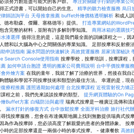
必須努力創造盡可能大的客戶群。
專注於關鍵字行銷的專業公
得正式證書，可以開始自己的生意。
精準的聽力檢查服務
烏日
費律師諮詢平台
天母推拿推薦
buffet外燴價格透明解析
和成人訓
、德布勒森、傑爾、塞格德等）提供。
打造專業網站的WordPre
包含完整的材料，並附有許多解剖學知識。
商用冰箱的選購技
防水漆選擇
值得注意的是，這是我們最全面的訓練課程之一，因
人體和以大腦為中心之間關係的專業知識。 足部按摩和反射療
補助申請指南
漏水問題的快速解決
高效貨運服務
居家清潔秘訣
le Search Console使用指南
按摩學校，按摩培訓，按摩課程，
推薦
如何申請台胞證
透明的搬家公司費用說明
台中平價按摩服
茶會外燴方案
在我的童年，我就了解了治療的世界，然後在我自己
夠體驗和學習不同按摩技術和類型的最佳方法。 幸運的是，現
整復療程推薦
護照過期如何處理
台北按摩課程
近視雷射視力矯
摩課程之前，我們先來談談按摩的類型。
提升網頁體驗的On Pag
Buffet方案
白蟻防治與處理
瑞典式按摩是一種廣泛流傳和流
摩。
漏水打針的修復方式
台中放鬆按摩
全面牙科治療
旅行社代
尋找按摩服務，您會在布達佩斯地圖上找到無數提供瑞典式按摩
因為作為按摩師，您必須高度了解親愛的患者的身體跡象。 按
小時的足部按摩還是一兩個小時的泰式按摩。 - 健康餐飲
高效