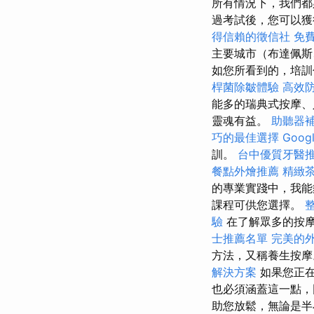
所有情況下，我們都
過考試後，您可以獲
得信賴的徵信社
免
主要城市（布達佩斯
如您所看到的，培訓
桿菌除皺體驗
高效
能多的瑞典式按摩、
靈魂有益。
助聽器
巧的最佳選擇
Goog
訓。
台中優質牙醫
餐點外燴推薦
精緻
的專業實踐中，我能
課程可供您選擇。
驗
在了解眾多的按
士推薦名單
完美的外燴
方法，又稱養生按
解決方案
如果您正在
也必須涵蓋這一點，
助您放鬆，無論是半