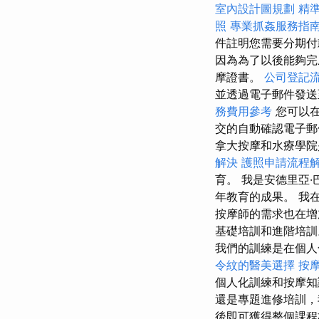
室內設計圖規劃
精
照
專業抓姦服務指
件註明您需要分期付
因為為了以後能夠完
摩證書。
公司登記
並透過電子郵件發
務費用參考
您可以在
交的自動確認電子郵
拿大按摩和水療學院
解決
護照申請流程
育。 我是安德里亞
年教育的成果。 我
按摩師的需求也在
基礎培訓和進階培
我們的訓練是在個人
令紋的醫美選擇
按
個人化訓練和按摩
還是專題進修培訓，
後即可獲得整個課