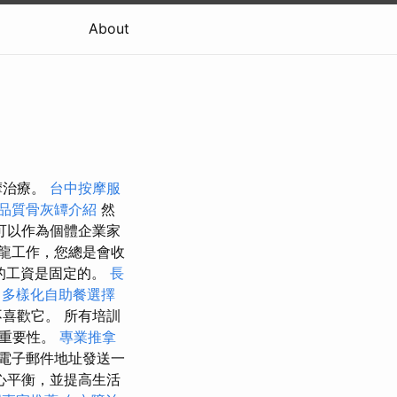
About
摩治療。
台中按摩服
品質骨灰罈介紹
然
可以作為個體企業家
龍工作，您總是會收
的工資是固定的。
長
多樣化自助餐選擇
喜歡它。 所有培訓
的重要性。
專業推拿
電子郵件地址發送一
心平衡，並提高生活