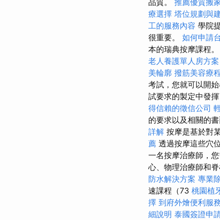
品質。
推薦優質搬
療選擇
塔位規劃與
工的服務內容
學院提
很重要。
如何申請
本的瑞典按摩課程
老人養護單人房方案
美輪廓
撥筋美容療
考試，您就可以開始
試要求的製定中發
得信賴的徵信公司
的要求以及相關的
詳解
按摩是基於對某
薦
透過按摩這些穴
一名按摩治療師，
心、物理治療師和脊
防水解決方案
專業
速課程（73
桃園植
擇
到府外燴便利服
細說明
泰國簽證申