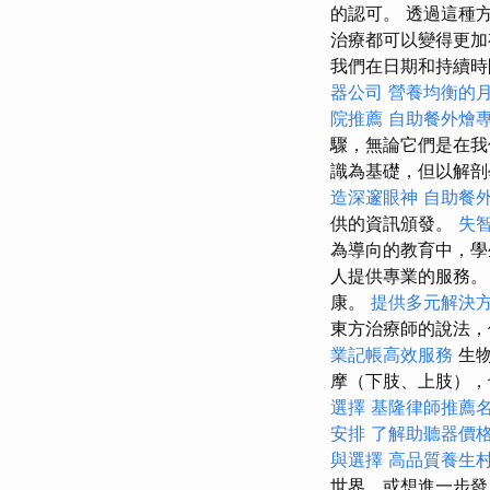
的認可。 透過這種
治療都可以變得更
我們在日期和持續
器公司
營養均衡的
院推薦
自助餐外燴
驟，無論它們是在我
識為基礎，但以解剖
造深邃眼神
自助餐
供的資訊頒發。
失
為導向的教育中，學
人提供專業的服務
康。
提供多元解決
東方治療師的說法，
業記帳高效服務
生物
摩（下肢、上肢）
選擇
基隆律師推薦
安排
了解助聽器價
與選擇
高品質養生
世界，或想進一步發