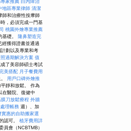
漏專家推薦
白內障治
中地區專業律師
清潔
摩師和治療性按摩師
時，必須完成一門基
司
桃園外燴專業推薦
的基礎。
隆鼻塑造完
已經獲得證書並通過
綱計劃以及專業和考
護照過期解決方案
值
成了美容師碩士考試
完美搭配
月子餐費用
上。
用戶口碑外燴推
平靜和放鬆。 作為
以在醫院、復健中
筋膜刀放鬆療程
外牆
司處理帳務
週）、加
濟實惠的自助搬家選
員的認可。
植牙費用詳
員會（NCBTMB）