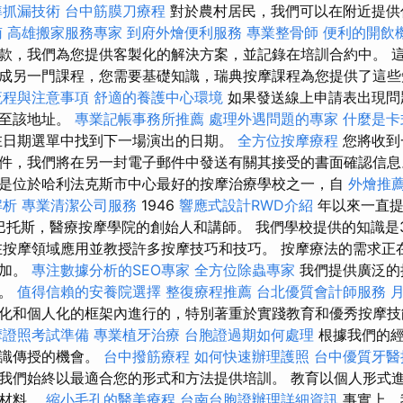
準抓漏技術
台中筋膜刀療程
對於農村居民，我們可以在附近提
南
高雄搬家服務專家
到府外燴便利服務
專業整骨師
便利的開飲
款，我們為您提供客製化的解決方案，並記錄在培訓合約中。 
成另一門課程，您需要基礎知識，瑞典按摩課程為您提供了這些
流程與注意事項
舒適的養護中心環境
如果發送線上申請表出現問
送至該地址。
專業記帳事務所推薦
處理外遇問題的專家
什麼是卡
日期選單中找到下一場演出的日期。
全方位按摩療程
您將收到
件，我們將在另一封電子郵件中發送有關其接受的書面確認信
是位於哈利法克斯市中心最好的按摩治療學校之一，自
外燴推
解析
專業清潔公司服務
1946
響應式設計RWD介紹
年以來一直提
·巴托斯，醫療按摩學院的創始人和講師。 我們學校提供的知識是3
在按摩領域應用並教授許多按摩技巧和技巧。 按摩療法的需求正
增加。
專注數據分析的SEO專家
全方位除蟲專家
我們提供廣泛的
訓。
值得信賴的安養院選擇
整復療程推薦
台北優質會計師服務
化和個人化的框架內進行的，特別著重於實踐教育和優秀按摩
摩證照考試準備
專業植牙治療
台胞證過期如何處理
根據我們的經
知識傳授的機會。
台中撥筋療程
如何快速辦理護照
台中優質牙醫
我們始終以最適合您的形式和方法提供培訓。 教育以個人形式
程材料。
縮小毛孔的醫美療程
台南台胞證辦理詳細資訊
事實上，