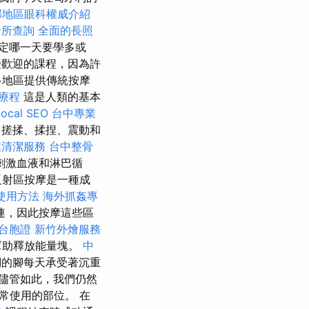
部地區眼科權威介紹
診所查詢
全面的長照
定哪一天要學多或
受歡迎的課程，因為許
多地區提供傳統按摩
療程
這是人類的基本
al SEO
台中專業
、搓揉、揉捏、震動和
業清潔服務
台中整骨
刺激血液和淋巴循
反射區按摩是一種成
使用方法
海外抓姦專
連，因此按摩這些區
台胞證
新竹外燴服務
幫助釋放能量塊。
中
的腳每天承受著沉重
儘管如此，我們仍然
常使用的部位。 在