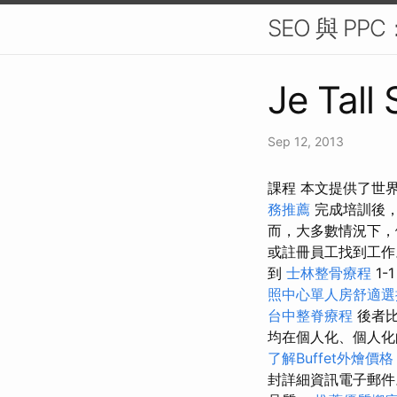
SEO 與 P
Je Tall
Sep 12, 2013
課程 本文提供了世
務推薦
完成培訓後
而，大多數情況下，
或註冊員工找到工
到
士林整骨療程
1-
照中心單人房舒適選
台中整脊療程
後者
均在個人化、個人化
了解Buffet外燴價格
封詳細資訊電子郵