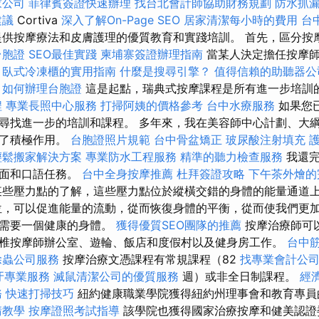
家公司
菲律賓簽證快速辦理
找台北會計師協助財務規劃
防水抓
建議
Cortiva
深入了解On-Page SEO
居家清潔每小時的費用
台
供按摩療法和皮膚護理的優質教育和實踐培訓。 首先，區分按
台胞證
SEO最佳實踐
柬埔寨簽證辦理指南
當某人決定擔任按摩師
。
臥式冷凍櫃的實用指南
什麼是搜尋引擎？
值得信賴的助聽器公
如何辦理台胞證
這是起點，瑞典式按摩課程是所有進一步培訓
程
專業長照中心服務
打掃阿姨的價格參考
台中水療服務
如果您
尋找進一步的培訓和課程。 多年來，我在美容師中心計劃、大
揮了積極作用。
台胞證照片規範
台中骨盆矯正
玻尿酸注射填充
輕鬆搬家解決方案
專業防水工程服務
精準的聽力檢查服務
我還完
書面和口語任務。
台中全身按摩推薦
杜拜簽證攻略
下午茶外燴的
些壓力點的了解，這些壓力點位於縱橫交錯的身體的能量通道
位，可以促進能量的流動，從而恢復身體的平衡，從而使我們更加
您需要一個健康的身體。
獲得優質SEO團隊的推薦
按摩治療師可
椎按摩師辦公室、遊輪、飯店和度假村以及健身房工作。
台中
除蟲公司服務
按摩治療文憑課程有常規課程（82
找專業會計公
牙專業服務
滅鼠清潔公司的優質服務
週）或非全日制課程。
經
務
快速打掃技巧
紐約健康職業學院獲得紐約州理事會和教育專
請教學
按摩證照考試指導
該學院也獲得國家治療按摩和健美認證委