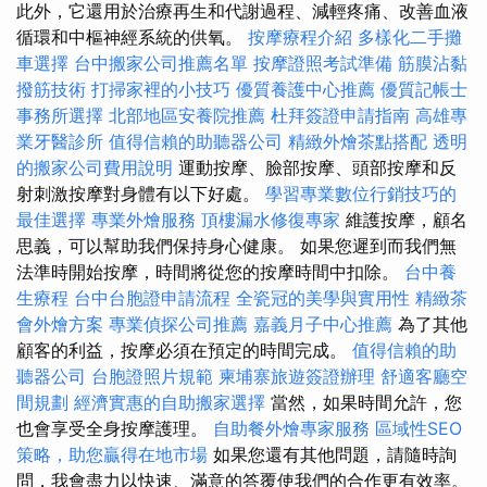
此外，它還用於治療再生和代謝過程、減輕疼痛、改善血液
循環和中樞神經系統的供氧。
按摩療程介紹
多樣化二手攤
車選擇
台中搬家公司推薦名單
按摩證照考試準備
筋膜沾黏
撥筋技術
打掃家裡的小技巧
優質養護中心推薦
優質記帳士
事務所選擇
北部地區安養院推薦
杜拜簽證申請指南
高雄專
業牙醫診所
值得信賴的助聽器公司
精緻外燴茶點搭配
透明
的搬家公司費用說明
運動按摩、臉部按摩、頭部按摩和反
射刺激按摩對身體有以下好處。
學習專業數位行銷技巧的
最佳選擇
專業外燴服務
頂樓漏水修復專家
維護按摩，顧名
思義，可以幫助我們保持身心健康。 如果您遲到而我們無
法準時開始按摩，時間將從您的按摩時間中扣除。
台中養
生療程
台中台胞證申請流程
全瓷冠的美學與實用性
精緻茶
會外燴方案
專業偵探公司推薦
嘉義月子中心推薦
為了其他
顧客的利益，按摩必須在預定的時間完成。
值得信賴的助
聽器公司
台胞證照片規範
柬埔寨旅遊簽證辦理
舒適客廳空
間規劃
經濟實惠的自助搬家選擇
當然，如果時間允許，您
也會享受全身按摩護理。
自助餐外燴專家服務
區域性SEO
策略，助您贏得在地市場
如果您還有其他問題，請隨時詢
問，我會盡力以快速、滿意的答覆使我們的合作更有效率。