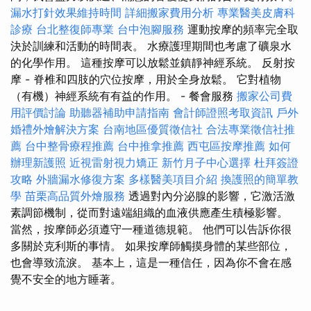
漏水打針效果維持時間
詳細搬家費用分析
專業醫美皮膚科
診療
台北整復師專業
台中泡腳服務
運動按摩的頻率完全取
決於訓練和活動的時間表。 水療護理期間也考慮了礦泉水
的化學作用。 這種按摩可以放鬆並鎮靜神經系統。 反射按
摩 - 脊椎和四肢的穴位按摩，用於全身放鬆。 它對植物
（有機）神經系統有有益的作用。 - 餐會服務
搬家公司費
用評價討論
助聽器補助申請指南
會計師證照考取資訊
戶外
婚禮外燴解決方案
台南地區優質徵信社
合法專業徵信社推
薦
台中整骨療程推薦
台中推拿推薦
西屯區按摩推薦
如何
辦理新護照
近視雷射視力矯正
新竹月子中心選擇
杜拜簽證
攻略
外牆漏水修復方案
多樣醫美項目介紹
換護照的簡單教
學
苗栗高品質外燴服務
透過對內分泌腺的影響，它激活激
素調節機制，從而對遠端組織的血液供應產生積極影響。
當然，按摩師必須遵守一種道德規範。 他們可以告訴你很
多關於克利斯的事情。 如果按摩師觸摸身體的某些部位，
也會導致流淚。 基本上，這是一種信任，因為你不會在感
覺不安全的地方睡著。