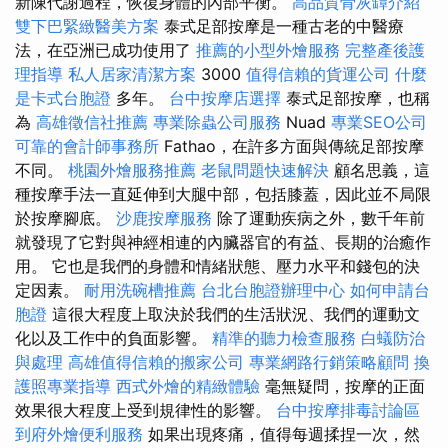
新陳代謝過程，恢復身體的內部平衡。
高品質骨灰罈介紹
雙下巴緊緻醫美方案
泰式足部按摩是一種古老的中醫療
法，在亞洲已成功使用了
推薦的小型外燴服務
完整產後護
理指導
私人居家清潔方案
3000
值得信賴的貨運公司
什麼
是卡式台胞證
多年。
台中按摩店選擇
泰式足部按摩，也稱
為
高雄徵信社推薦
專業除蟲公司服務
Nuad
專業SEO公司
可靠的會計師事務所
Fathao，在許多方面與傳統足部按摩
不同。
桃園外燴服務推薦
老鼠問題快速解決
顧名思義，這
種按摩手法一直延伸到大腿中部，包括膝蓋，因此並不局限
於按摩腳底。
沙鹿按摩服務
除了運動疾病之外，數千年前
就發現了它對與神經相連的內臟器官的有益、長期的治癒作
用。 它也是我們的身體和情緒狀態、壓力水平和錢包的決
定因素。
耐用洗碗槽推薦
台北台胞證辦理中心
如何申請台
胞證
這很大程度上取決於我們的生活狀況、我們的運動文
化以及工作中的負面影響。
精準的聽力檢查服務
白蟻防治
與處理
高雄值得信賴的搬家公司
專業網路行銷策略顧問
換
護照專業指導
西式外燴的精緻體驗
毫無疑問，按摩的正面
效果很大程度上受到規律性的影響。
台中按摩排毒討論區
到府外燴便利服務
如果出現疼痛，值得每週揉捏一次，然