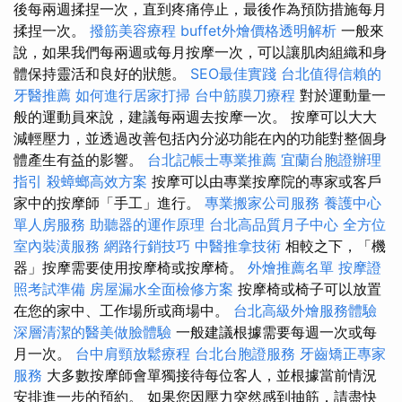
後每兩週揉捏一次，直到疼痛停止，最後作為預防措施每月
揉捏一次。
撥筋美容療程
buffet外燴價格透明解析
一般來
說，如果我們每兩週或每月按摩一次，可以讓肌肉組織和身
體保持靈活和良好的狀態。
SEO最佳實踐
台北值得信賴的
牙醫推薦
如何進行居家打掃
台中筋膜刀療程
對於運動量一
般的運動員來說，建議每兩週去按摩一次。 按摩可以大大
減輕壓力，並透過改善包括內分泌功能在內的功能對整個身
體產生有益的影響。
台北記帳士專業推薦
宜蘭台胞證辦理
指引
殺蟑螂高效方案
按摩可以由專業按摩院的專家或客戶
家中的按摩師「手工」進行。
專業搬家公司服務
養護中心
單人房服務
助聽器的運作原理
台北高品質月子中心
全方位
室內裝潢服務
網路行銷技巧
中醫推拿技術
相較之下，「機
器」按摩需要使用按摩椅或按摩椅。
外燴推薦名單
按摩證
照考試準備
房屋漏水全面檢修方案
按摩椅或椅子可以放置
在您的家中、工作場所或商場中。
台北高級外燴服務體驗
深層清潔的醫美做臉體驗
一般建議根據需要每週一次或每
月一次。
台中肩頸放鬆療程
台北台胞證服務
牙齒矯正專家
服務
大多數按摩師會單獨接待每位客人，並根據當前情況
安排進一步的預約。 如果您因壓力突然感到抽筋，請盡快