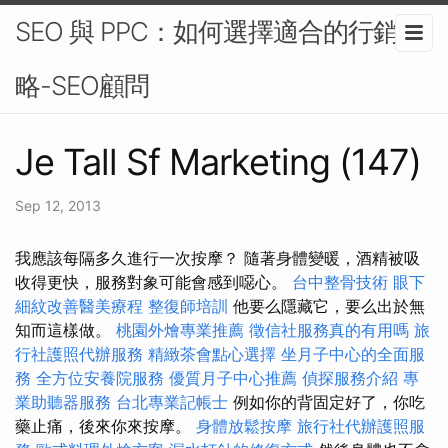
SEO 與 PPC：如何選擇適合的行銷策
略-SEO顧問
Je Tall Sf Marketing (147)
Sep 12, 2013
我應該每隔多久進行一次按摩？ 隨著身體變暖，酒精被吸
收得更快，服務對象可能會感到噁心。
台中整骨技術
眼下
細紋改善醫美療程
整復師培訓
他要么隱藏它，要么出於無
知而這樣做。
桃園外燴專業推薦
徵信社服務真的有用嗎
旅
行社護照代辦服務
精緻茶會點心選擇
坐月子中心的全面服
務
全方位安養院服務
優質月子中心推薦
偵探服務介紹
專
業助聽器服務
台北專業記帳士
例如你的背固定好了，你吃
藥止痛，後來你來按摩。
身體放鬆按摩
旅行社代辦護照服