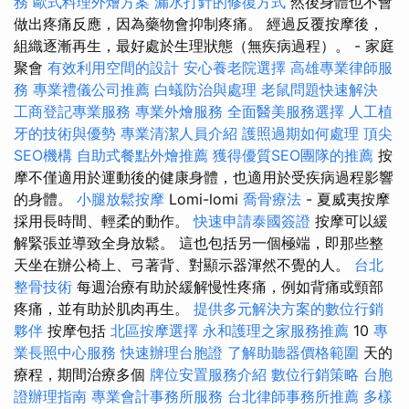
務
歐式料理外燴方案
漏水打針的修復方式
然後身體也不會
做出疼痛反應，因為藥物會抑制疼痛。 經過反覆按摩後，
組織逐漸再生，最好處於生理狀態（無疾病過程）。 - 家庭
聚會
有效利用空間的設計
安心養老院選擇
高雄專業律師服
務
專業禮儀公司推薦
白蟻防治與處理
老鼠問題快速解決
工商登記專業服務
專業外燴服務
全面醫美服務選擇
人工植
牙的技術與優勢
專業清潔人員介紹
護照過期如何處理
頂尖
SEO機構
自助式餐點外燴推薦
獲得優質SEO團隊的推薦
按
摩不僅適用於運動後的健康身體，也適用於受疾病過程影響
的身體。
小腿放鬆按摩
Lomi-lomi
喬骨療法
- 夏威夷按摩
採用長時間、輕柔的動作。
快速申請泰國簽證
按摩可以緩
解緊張並導致全身放鬆。 這也包括另一個極端，即那些整
天坐在辦公椅上、弓著背、對顯示器渾然不覺的人。
台北
整骨技術
每週治療有助於緩解慢性疼痛，例如背痛或頸部
疼痛，並有助於肌肉再生。
提供多元解決方案的數位行銷
夥伴
按摩包括
北區按摩選擇
永和護理之家服務推薦
10
專
業長照中心服務
快速辦理台胞證
了解助聽器價格範圍
天的
療程，期間治療多個
牌位安置服務介紹
數位行銷策略
台胞
證辦理指南
專業會計事務所服務
台北律師事務所推薦
多樣