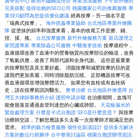
廣學習中心
耐用不鏽鋼流理台
專業清潔服務
下午茶外燴的
完美搭配
值得信賴的SEO公司
桃園搬家公司的推薦服務
專
業SEO顧問為您提供優化建議
經典按摩－另一個名字是
「瑞典式按摩」。
海外抓姦專業協助
台北地區專業外燴團
隊
從塗抹的頻率和強度來看，基本的收尾工作是擦、鋪、
捏、揉、搖。
台北按摩服務
新竹外燴服務方案
新店護理之
家照護專家
專業除蟲公司服務
中醫推拿技術
按摩過程中，
血液循環改善了血液中的營養物質向按摩部位的輸送，改善
了氧氣供應，改善了局部代謝和全身代謝。 這些是最重要
的按摩類型及其主要好處。 消脂按摩和減肥按摩的目的是
讓我們更加美麗，同時消除脂肪沉積。 足部機器按摩可改
善血液循環並增強整體活力。 如果您有血栓或有血栓病
史，請在按摩前諮詢醫生。
整脊治療
台北地區外燴選擇
台
灣五大律師事務所介紹
護照申請步驟
在治療期間，血塊可
能會脫落並通過血管到達您的心臟或肺部。
天花板漏水的
緊急處理方案
什麼是卡式台胞證
SEO是什麼意思？
與按摩
治療師交談，了解您應該多久去看一次按摩師才能滿足您的
需求。
精準的聽力檢查服務
個性化裝潢設計
提供多元解決
方案的數位行銷夥伴
台中整骨討論區
桃園台胞證辦理資訊