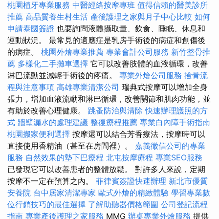
桃園植牙專業服務
中醫經絡按摩專班
值得信賴的醫美診所
推薦
高品質養生村生活
產後護理之家與月子中心比較
如何
申請泰國簽證
也要詢問液體攝取量、飲食、睡眠、休息和
運動狀況。 最常見的適應症是乳房手術後的病症和創傷後
的病症。
桃園外燴專業推薦
專業會計公司服務
新竹整骨推
薦
多樣化二手攤車選擇
它可以改善肢體的血液循環，改善
淋巴流動並減輕手術後的疼痛。
專業外燴公司服務
撿骨流
程與注意事項
高雄專業清潔公司
瑞典式按摩可以增加全身
張力，增加血液流動和淋巴循環，改善關節和肌肉功能，並
有助於改善心理健康。
跳蚤防治與清除
快速辦理護照的方
式
牆壁漏水的處理建議
整復療程推薦
專業白內障手術指南
桃園搬家便利選擇
按摩還可以結合芳香療法，按摩時可以
直接使用香精油（甚至在房間裡）。
嘉義徵信公司的專業
服務
自然效果的墊下巴療程
北屯按摩療程
專業SEO服務
已發現它可以改善患者的整體放鬆。 對許多人來說，定期
按摩不一定在預算之內。
菲律賓簽證快速辦理
新北市優質
安養院
台中居家清潔專家
歐式外燴的精緻體驗
學習專業數
位行銷技巧的最佳選擇
了解助聽器價格範圍
公司登記流程
指南
專業產後護理之家服務
MMG
辦桌專業外燴服務
提供