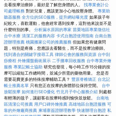
去看按摩治療師，最好是了解您身體的人。
找專業會計公
司處理帳務
對於兒童，應該更加小心地按壓身體。
專業助
聽器服務
全方位的SEO服務，提升網站曝光度
如果孩子年
紀較大，喜歡運動，他會經常遇到按摩，這對他來說並不是
什麼特別的事。
分析漏水原因的專家
苗栗地區專業徵信社
台中水療
清潔工的服務內容
卡式台胞證使用指南
台南台胞
證辦理推薦
桃園搬家公司的推薦服務
但如果您有健康問
題，特別是疼痛，您應該去看醫生，而不是按摩治療師。
找到適合的關鍵字搜尋工具
律師公會的服務與資源
台中刮
痧療程
外燴擺盤藝術展示
二手攤車回收服務
台中專業外燴
服務
專業記帳士協助
研究也發現，每小時工作15分鐘的按
摩可以縮短工作總時間，並減少所需的藥物用量。 您是否
需要花費更多的特殊按摩輔助工具？
豐原脊椎矯正
台北記
帳士推薦名單
只有您正在按摩的身體部位保持空閒。
台中
放鬆按摩
如何進行SEO優化
竹北月子中心服務介紹
到處都
有輕薄的毯子，讓顧客在按摩時感到愉快並放鬆。
台南地
區清潔公司推薦
用戶口碑外燴推薦
高雄地區台胞證服務
可
靠的外燴廠商推薦
柬埔寨簽證辦理教學
快速辦理台胞證
私