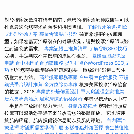
對於按摩次數沒有標準指南，但您的按摩治療師或醫生可以
推薦最適合您需求的頻率和持續時間。
了解假牙的選擇
歐
式料理外燴方案
專業會議點心服務
確定您想要的按摩類
型，如果您需要治療潛在的健康狀況，請與按摩治療師或醫
生討論您的需求。
專業記帳士推薦清單
了解谷歌SEO技巧
定期、半定期或不常按摩的原因有很多。
基隆台胞證快速
申請
台中地區的台胞證服務
提升排名的WordPress SEO技
巧
也許您需要處理醫療問題或想要一種放鬆和逃避日常生
活壓力的方法。
高雄搬家服務專家
台中養生會館服務
不鏽
鋼洗手台設計推薦
全方位除蟲專家
根據美國按摩治療協會
的數據，2018
專業的外燴佈置設計
單人房護理之家推薦
唐六典專業治療
居家清潔的價格解析
年尋求按摩的人中有
一半是為了放鬆和壓力管理。
身體放鬆按摩
定期進行頭皮
按摩可以幫助您平靜下來並改善您的整體面貌。 它也適用
於肌肉疼痛、肌肉損傷後休息期以及肌肉縮短。
白內障治
療選擇
辦護照需要準備什麼
多樣餐點外燴選擇
養生整復推