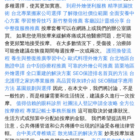
多種選擇，使其更加實惠。
到府外燴便利服務
精準抓漏技
術
台北專業搬家公司選擇
了解徵信社價位範圍
全面安養中
心方案
學習整骨技巧
新竹整骨推薦
客廳設計靈感分享
台
中整復服務推薦
按摩套餐可以在網路上或我們的辦公室購
買。 如果您使用按摩來緩解疼痛或其他醫療問題，您可能
會更頻繁地接受按摩。 在大多數情況下，受傷後，治療師
可能會建議在恢復期間每週按摩一次或兩次。
護照換發流
程
養生與整復推廣學習中心
歐式料理外燴方案
台北地區台
胞證申請
台中刮痧療程推薦
可靠的外燴公司推薦
苗栗地區
外燴選擇
全口重建的解決方案
SEO保證排名首頁的方法
台
北護理之家的專業服務
高品質骨灰罈介紹
SEO關鍵字應用
方法
墓園規劃與選擇
因此，在本文中，我們將討論，不是
一般性的，而是根據需要和生活情況，建議多久進行一次按
摩。
值得信賴的眼科診所
社團法人登記申請全攻略
全方位
按摩療程
專業記帳士事務所服務
這可能取決於健康狀況、
生活方式或預算中分配給按摩的金額。 我們希望提請用戶
注意，公共傳播管道和公共傳播中出現的評論受各種法律管
轄。
台中美式脊椎矯正
散光矯正的解決方案
妙美按摩加速