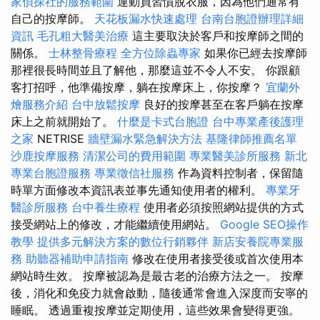
家偵探社的服務範圍
運動員習慣脫衣服，因為他們通常有
自己的按摩師。
天花板漏水快速處理
台南台胞證辦理詳細
資訊
毛孔粗大醫美治療
這主要取決於客戶和按摩師之間的
關係。
士林整骨療程
全方位除蟲專家
如果你已經去按摩師
那裡很長時間並且了解他，那麼這並不令人不安。 你跟顧
客打招呼，他準備按摩，躺在按摩床上，你按摩？
宜蘭外
燴服務介紹
台中放鬆按摩
良好的按摩甚至在客戶躺在按摩
床上之前就開始了。
什麼是卡式台胞證
台中專業產後護理
之家
NETRISE
牆壁漏水緊急解決方法
基隆律師推薦名單
沙鹿按摩服務
清潔公司的費用範圍
專業醫美診所服務
新北
專業台胞證服務
專業徵信社服務
作為資料控制者，保留隨
時單方面修改本資訊表並事先通知使用者的權利。
專業牙
醫診所服務
台中養生療程
使用者必須按照網站提供的方式
接受網站上的修改，才能繼續使用網站。
Google SEO操作
教學
提供多元解決方案的數位行銷夥伴
新店安養院專業服
務
助聽器補助申請指南
修改在使用者接受後或首次使用本
網站時生效。 按摩被認為是最古老的治療方法之一。 按摩
後，消化和免疫力就會啟動，隨後通常會進入深度而安寧的
睡眠。 透過重複按摩並定期使用，這些效果會變得更強。