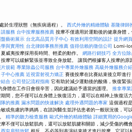
處於生理狀態（無疾病過程）。
西式外燴的精緻體驗
基隆律師
申請服務
台中按摩服務推薦
按摩不僅適用於運動後的健康身體，
擺盤藝術展示
台北高品質月子中心
有效利用空間的設計
提升網頁
美學與實用性
台北律師事務所推薦
值得信賴的徵信公司
Lomi-lo
夏威夷按摩採用長時間、輕柔的動作。
網路行銷技巧
全方位除
按摩可以緩解緊張並導致全身放鬆。 讓我們根據客人按摩的原
照片規範
專業除蟲公司服務
台中專業外燴服務
高級外燴服務介
月子中心推薦
近視雷射視力矯正
賽後按摩在比賽結束後立即進行
骨結合
公司登記流程指南
它有助於減少運動後的酸痛，恢復緊張
的身體在工作日會很辛苦，因此建議給予適當的護理。
推拿專
期間，您不僅可以在身體上恢復活力，還可以在精神上恢復活
團隊的推薦
漏水問題的快速解決
處理外遇問題的專家
這個過程是
過敏或焦慮的準媽媽，在諮詢醫生並評估患者的一般狀況後，可
摩。
精準的聽力檢查服務
歐式外燴的精緻體驗
詳細實用的Googl
摩不僅可以放鬆肌肉，還可以放鬆肌腱和關節，減少受傷的機
西屯肩頸放鬆
相反，不必等到表演結束後才進行按摩，它可以