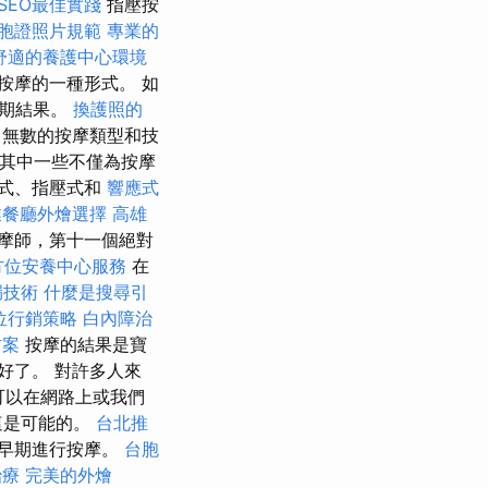
SEO最佳實踐
指壓按
胞證照片規範
專業的
舒適的養護中心環境
按摩的一種形式。 如
預期結果。
換護照的
無數的按摩類型和技
其中一些不僅為按摩
式、指壓式和
響應式
業餐廳外燴選擇
高雄
摩師，第十一個絕對
方位安養中心服務
在
漏技術
什麼是搜尋引
位行銷策略
白內障治
方案
按摩的結果是寶
好了。 對許多人來
可以在網路上或我們
這是可能的。
台北推
早期進行按摩。
台胞
治療
完美的外燴