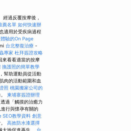
經過反覆按摩後，
推薦名單
如何快速辦
也適用於受疾病過程
體驗的On Page
mi
台北整復治療
-
蟲專家
杜拜簽證攻略
因來看看適當的按摩
紹
換護照的簡單教學
，幫助運動員從活動
肌肉的活動範圍和血
業證照
桃園搬家公司的
力。
柬埔寨簽證辦理
透過「觸摸的治癒力
以進行與懷孕有關的
e SEO教學資料
創意
會。
高效防水漆選擇
極大地促進再生。
台