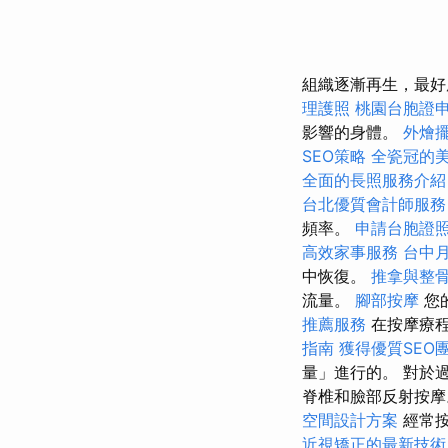
組織逐漸再生，最好
理護照
桃園台胞證
影響的身體。
外燴
SEO策略
全瓷冠的
全面的長照服務介紹
台北優質會計師服務
頻率。
申請台胞證
高效家事服務
台中
中恢復。
推拿與整
流量。
腳部按摩
您
推薦服務
在按摩療程
指南
獲得優質SEO
量」進行的。 對於
脊椎和臉部反射按
空間設計方案
經常按
近視矯正的最新技術