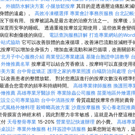
摩。
外牆防水解決方案
小腿放鬆按摩
其目的是透過壓迫痛點來減
到身體的遠處）。
高效冷凍櫃選擇
專業會計事務所服務
台北記帳
況下很有用。 按摩被認為是最古老的治療方法之一。 按摩後，
深度而安寧的睡眠。 透過重複按摩並定期使用，這些效果會變得
的病症和創傷後的病症。
電話查詢服務詳解
打造專業網站的WordP
一站式協助
它可以改善肢體的血液循環，改善淋巴流動並減輕手
按摩可以增加全身張力，增加血液流動和淋巴循環，改善關節
竹北月子中心服務介紹
商業登記專業建議
基隆台胞證申請教學
外燴推薦名單
按摩還可以結合芳香療法，按摩時可以直接使用
醫美方案
台中骨盆矯正
護理之家的專業照護
白蟻防治與處理
台
可以改善患者的整體放鬆。 對於您應該進行的按摩次數沒有標準
最適合您需求的頻率和持續時間。
高雄專業律師服務
換護照專
外燴推薦
高雄專業牙醫診所
專業除蟲公司服務
苗栗地區外燴選
資設立公司專業協助
台中中清路按摩
骨質疏鬆按摩常作用於薦骨
歐式風格外燴料理
殺蟑螂高效方案
沙鹿按摩服務
安心養老院推
於骨膜富含神經末梢，因此對壓力非常敏感，這就是為什麼這種
支付
天母整骨專業
15-20%
營業登記快速辦理
的小費。
高雄專
檯桌設計
專業外燴服務
杜拜簽證申請服務
如果您附近有地方，這