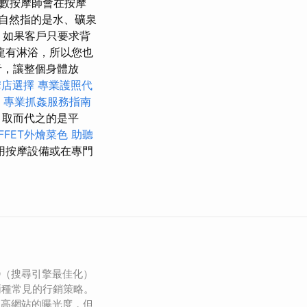
數按摩師會在按摩
自然指的是水、礦泉
務
如果客戶只要求背
龍有淋浴，所以您也
音，讓整個身體放
摩店選擇
專業護照代
專業抓姦服務指南
，取而代之的是平
FFET外燴菜色
助聽
用按摩設備或在專門
O（搜尋引擎最佳化）
兩種常見的行銷策略。
提高網站的曝光度，但