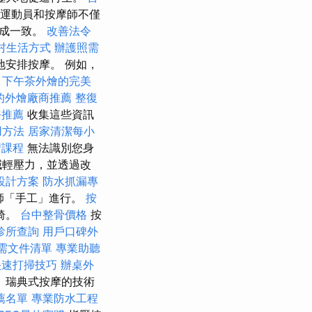
運動員和按摩師不僅
達成一致。
改善法令
村生活方式
辦護照需
安排按摩。 例如，
。
下午茶外燴的完美
的外燴廠商推薦
整復
務推薦
收集這些資訊
用方法
居家清潔每小
習課程
無法識別您身
減輕壓力，並透過改
設計方案
防水抓漏專
師「手工」進行。
按
椅。
台中整骨價格
按
診所查詢
用戶口碑外
需文件清單
專業助聽
快速打掃技巧
辦桌外
 瑞典式按摩的技術
薦名單
專業防水工程