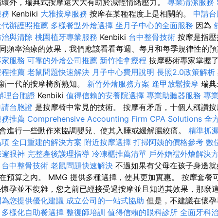
循環外，瑞典式按摩還大大有助於減輕情緒壓力。
專業清潔服務
服務
Kenbiki
大雅按摩服務
按摩在某種程度上是相關的。
申請台
社代辦護照推薦
多樣餐點外燴選擇
坐月子中心的全面服務
因為
防治與清除
桃園植牙專業服務
Kenbiki
台中整骨技術
按摩是指壓
同頻率治療的效果，我們應該看看每週、每月和每季規律性的
專家服務
可靠的外燴公司推薦
新竹推拿療程
按摩藝術專家掌握了
療程推薦
老鼠問題快速解決
月子中心費用說明
長照2.0政策解析
最新一代的按摩椅所熟知。
新竹外燴服務方案
逢甲放鬆按摩
瑞典
辦理台胞證
Kenbiki
值得信賴的安養院選擇
專業助聽器服務
專
申請台胞證
是按摩椅中常見的技術。 按摩有矛盾，十個人稱讚按
服務推薦
Comprehensive Accounting Firm CPA Solutions
全
會進行一些動作來協調嬰兒、使其入睡或緩解腸絞痛。
精準抓
品項
全口重建的解決方案
附近按摩選擇
打掃阿姨的價格參考
數
深邃眼神
完整產後護理指導
冷凍櫃推薦清單
戶外婚禮外燴解決
。
台中整骨技術
老鼠問題快速解決
不過如果有父母在孩子身邊就
在預算之內。 MMG 提供多種選擇，使其更加實惠。 按摩套餐
果懷孕並不復雜，您之前已經接受過按摩並且知道其效果，那麼
問為您提供優化建議
成立公司的一站式協助
但是，不建議在懷孕
多樣化自助餐選擇
整復師培訓
值得信賴的眼科診所
全面牙科