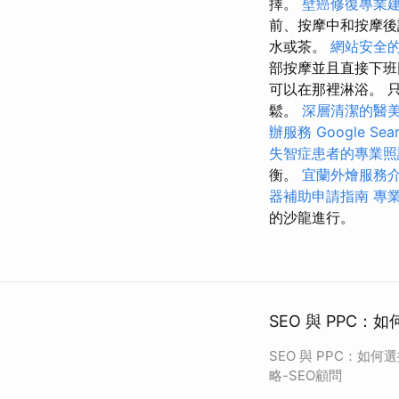
擇。
壁癌修復專業
前、按摩中和按摩
水或茶。
網站安全的
部按摩並且直接下
可以在那裡淋浴。 
鬆。
深層清潔的醫
辦服務
Google Se
失智症患者的專業照
衡。
宜蘭外燴服務
器補助申請指南
專
的沙龍進行。
SEO 與 PPC
SEO 與 PPC：如
略-SEO顧問