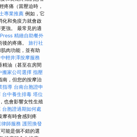
輕疼痛（當壓迫時，
士專業推薦
例如，它
消化和免疫力就會啟
更強。 最常見的適
ress
精緻自助餐外
術後的疼痛。
旅行社
和肌肉功能，並有助
台中輕井澤按摩服務
香精油（甚至在房間
中搬家公司選擇
指壓
指南，但您的按摩治
業指導
台南台胞證申
擇
台中養生排毒
塔位
，也會影響女性生殖
薦
台胞證過期如何處
按摩有時會感到疼
業律師服務
護照換發
可能是個不錯的選