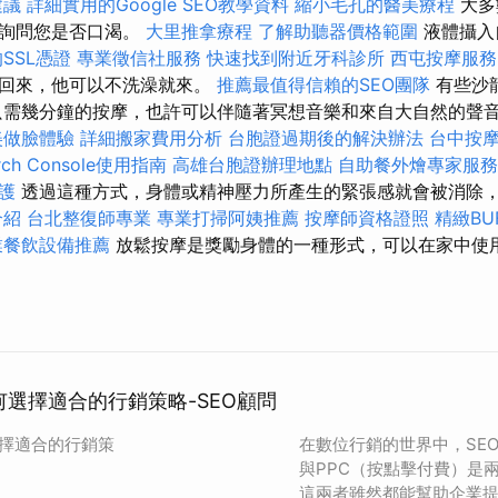
建議
詳細實用的Google SEO教學資料
縮小毛孔的醫美療程
大多
後詢問您是否口渴。
大里推拿療程
了解助聽器價格範圍
液體攝入
SSL憑證
專業徵信社服務
快速找到附近牙科診所
西屯按摩服
班回來，他可以不洗澡就來。
推薦最值得信賴的SEO團隊
有些沙
只需幾分鐘的按摩，也許可以伴隨著冥想音樂和來自大自然的聲
美做臉體驗
詳細搬家費用分析
台胞證過期後的解決辦法
台中按
arch Console使用指南
高雄台胞證辦理地點
自助餐外燴專家服務
護
透過這種方式，身體或精神壓力所產生的緊張感就會被消除
介紹
台北整復師專業
專業打掃阿姨推薦
按摩師資格證照
精緻BU
業餐飲設備推薦
放鬆按摩是獎勵身體的一種形式，可以在家中使
：如何選擇適合的行銷策略-SEO顧問
何選擇適合的行銷策
在數位行銷的世界中，SE
與PPC（按點擊付費）是
這兩者雖然都能幫助企業