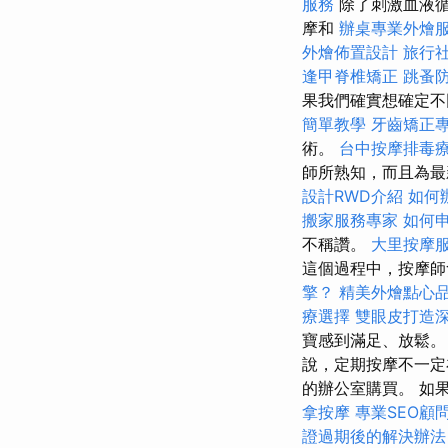
服務
除了刺激血液
摩和
辦桌專業外燴
外燴佈置設計
旅行
逢甲脊椎矯正
跳蚤
果我們確實想確定不
簡單教學
牙齒矯正
術。
台中按摩排毒
師所熟知，而且為
設計RWD介紹
如何
搬家服務專家
如何
不稱讚。
大里按摩
這個過程中，按摩師
擎？
精美外燴點心
療選擇
雙眼皮打造
寶感到滿足、放鬆
說，定期按摩不一定
的辦公室購買。 如
拿按摩
專業SEO顧
證過期後的解決辦法