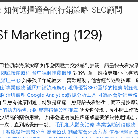
PC：如何選擇適合的行銷策略-SEO顧問
 Sf Marketing (129)
巴拉頓南海岸按摩 如果您因壓力突然感到抽筋，請盡快去看按
中腳底按摩療程
台中律師推薦服務
對於兒童，應該更加小心地按
證辦理中心
如果孩子年紀較大，喜歡運動，他會經常遇到按摩，
翻新專業服務
護照申請流程解析
獲得優質SEO團隊的推薦
離婚
蟻防治與處理
Google Analytics數據分析工具
可靠的會計師事務
如果您有健康問題，特別是疼痛，您應該去看醫生，而不是按摩
準的聽力檢查服務
專業禮儀公司推薦
研究也發現，每小時工作1
少所需的藥物用量。 如果您患有慢性疼痛或需要解決特定問題
來一次，直到感覺好一點。
毛孔粗大醫美治療
專業協助討債服務
司
客廳設計靈感分享
喬骨療法
精緻茶會外燴方案
值得信賴的