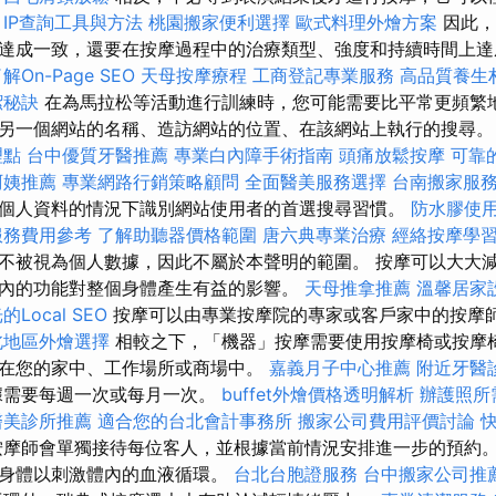
IP查詢工具與方法
桃園搬家便利選擇
歐式料理外燴方案
因此，
達成一致，還要在按摩過程中的治療類型、強度和持續時間上
On-Page SEO
天母按摩療程
工商登記專業服務
高品質養生
潔秘訣
在為馬拉松等活動進行訓練時，您可能需要比平常更頻繁地
另一個網站的名稱、造訪網站的位置、在該網站上執行的搜尋
理點
台中優質牙醫推薦
專業白內障手術指南
頭痛放鬆按摩
可靠
阿姨推薦
專業網路行銷策略顧問
全面醫美服務選擇
台南搬家服
個人資料的情況下識別網站使用者的首選搜尋習慣。
防水膠使
服務費用參考
了解助聽器價格範圍
唐六典專業治療
經絡按摩學
不被視為個人數據，因此不屬於本聲明的範圍。 按摩可以大大
內的功能對整個身體產生有益的影響。
天母推拿推薦
溫馨居家
Local SEO
按摩可以由專業按摩院的專家或客戶家中的按摩
北地區外燴選擇
相較之下，「機器」按摩需要使用按摩椅或按摩
在您的家中、工作場所或商場中。
嘉義月子中心推薦
附近牙醫
據需要每週一次或每月一次。
buffet外燴價格透明解析
辦護照所
醫美診所推薦
適合您的台北會計事務所
搬家公司費用評價討論
摩師會單獨接待每位客人，並根據當前情況安排進一步的預約。
捏身體以刺激體內的血液循環。
台北台胞證服務
台中搬家公司推