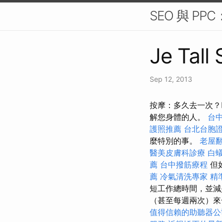
SEO 與 P
Je Tall
Sep 12, 2013
按摩：多久去一次？
解您身體的人。
台
護照推薦
台北台胞
麼特別的事。
老屋
醫美皮膚科診療
白
薦
台中撥筋療程
但
薦
冷氣清洗專家
精
短工作總時間，並減
（甚至每週兩次）
值得信賴的助聽器公