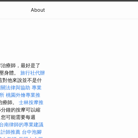
About
摩治療師，最好是了
壓身體。
旅行社代辦
這對他來說並不是什
相關法律與協助
專業
所
桃園外燴專業推
治療師。
士林按摩推
5分鐘的按摩可以縮
，您可能需要每週
台南律師的專業建議
會計師推薦
台中泡腳