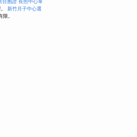
請台胞證
長照中心單
摩。
新竹月子中心選
有限。