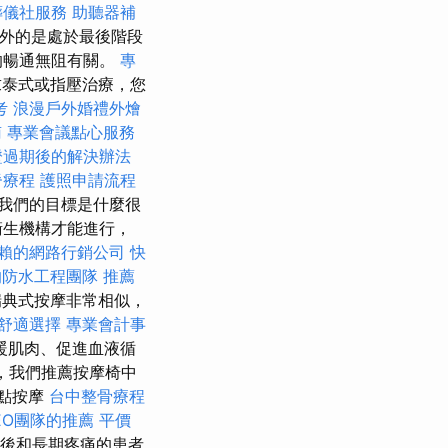
葬儀社服務
助聽器補
外的是處於最後階段
的暢通無阻有關。
專
泰式或指壓治療，您
考
浪漫戶外婚禮外燴
南
專業會議點心服務
證過期後的解決辦法
脊療程
護照申請流程
我們的目標是什麼很
衛生機構才能進行，
賴的網路行銷公司
快
的防水工程團隊
推薦
瑞典式按摩非常相似，
舒適選擇
專業會計事
暖肌肉、促進血液循
識，我們推薦按摩椅中
點按摩
台中整骨療程
EO團隊的推薦
平價
後和長期疼痛的患者