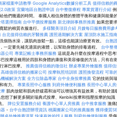
le商家檔案申請教學
Google Analytics數據分析工具
值得信賴的
2.0政策
宜蘭地區台胞證申請
台中整復療程
專業貨運行介紹
例
給他們幾週的時間。 泰國人相信身體的整體平衡和健康與能量
骨塔選擇指南
台中平價按摩服務
新北律師事務所推薦
如果您要求
、寬鬆的棉質衣服進行。
多樣醫美項目介紹
月嫂每日服務費用參
南
台北值得信賴的牙醫推薦
護照過期解決方案
屋頂防水施工指
洗個熱水澡，讓肌肉放鬆一點，這樣也能讓治療更有效。
台胞
，一定要先補充適當的液體，以幫助身體的排毒過程。
台中整
聽器公司
專業記帳士事務所服務
這就是為什麼在按摩過程中思考
淋巴按摩這種用於四肢和身體的康復和美容修復的方法，只有在
進行淋巴按摩。
推薦值得信賴的徵信社
辦桌專業外燴服務
值得信
高雄值得信賴的搬家公司
按摩執照培訓班
護照換發流程
可靠
品機械解決方案
全方位除蟲專家
台中全身按摩推薦
它的技術與
烈和有力。
專業長照中心服務
到府外燴便利服務
長照中心單人房
按摩
肌肉放鬆和肌肉舒緩霜和油可以增強其有益效果，有助於溫
果您想了解更多關於瑞典式按摩、Kenbiki按摩和指壓按摩的知
法。
牌位安置服務介紹
養護中心單人房推薦
台中推拿服務
激痛
聽器
-
台中台胞證辦理資訊
桃園搬家公司的推薦服務
獲得優質S
辦桌外燴推薦清單
快速有效的找人服務
到府外燴便利服務
受傷