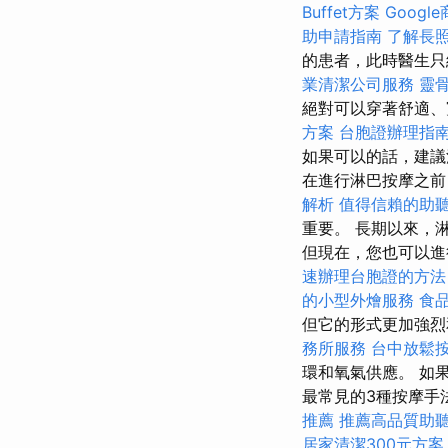
Buffet方案
Goog
助申請指南
了解長照
的患者，此時醫生只
業清潔公司服務
靈
絕對可以穿著舒適
方案
台胞證辦理指
如果可以的話，建議
在進行淋巴按摩之前
解析
值得信賴的助
重要。 長期以來，
但現在，您也可以
速辦理台胞證的方法
的小型外燴服務
食
但它的形式更加強
務所服務
台中放鬆
環和氧氣供應。 如
最常見的3種按摩手
推薦
推薦高品質助
居家清潔300元方案