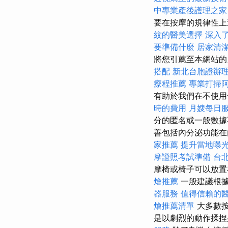
中專業產後護理之家
要在按摩的規律性上
紋的醫美選擇
深入了解
要準備什麼
居家清
將您引薦至本網站的
搭配
新北台胞證辦
療程推薦
專業打掃
有助於我們在不使用
時的費用
月嫂每日
分的匿名或一般數據
善包括內分泌功能在
家推薦
提升當地曝光的
摩證照考試準備
台
摩椅或椅子可以放置
燴推薦
一般建議根
器服務
值得信賴的
燴推薦清單
大多數按
是以劇烈的動作揉