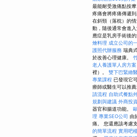
最能耐受激痛點按
疼痛會將疼痛傳遞
在斜頸（落枕）的情
動，隨後通常會進入
應症是乳房手術後
燴料理
成立公司的
護照代辦服務
瑞典式
於改善心理健康。
老人養護單人房方案
裡）。
雙下巴緊緻
專業課程
已發現它
療師或醫生可以推薦
請流程
自助式餐點
規劃與建議
外商投
器官和腸道功能。
理
專業SEO公司
由
痛。 您還應該考慮
的簡單流程
實用吧